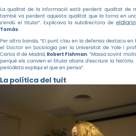
La qualitat de la informació està perdent qualitat de
també va perdent aquesta qualitat que la torna en una 
eldiario
s’endú el titular”. Explicava la subdirectora de
Tomàs
.
Per altra banda, “El punt clau en la defensa destaca en 
el Doctor en Sociologia per la Universitat de Yale i prof
Carlos III de Madrid,
Robert Fishman
. “Massa sovint molt
perquè els canvien el titular abans d’escriure la història
periodista expliqui el que en pensa”.
La política del tuit