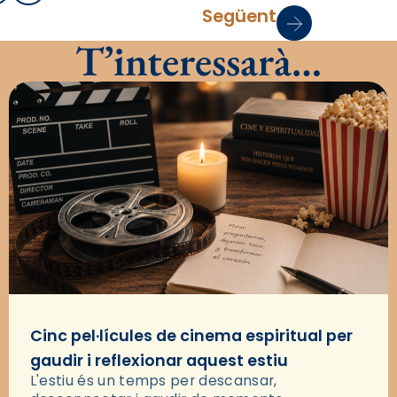
Següent
T’interessarà…
Cinc pel·lícules de cinema espiritual per
gaudir i reflexionar aquest estiu
L'estiu és un temps per descansar,