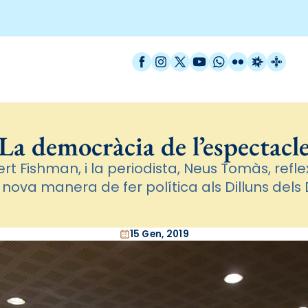
Facebook
Instagram
X / Twitter
YouTube
WhatsApp
Flickr
Radio Est
Catal
La democràcia de l’espectacl
ert Fishman, i la periodista, Neus Tomàs, refl
a nova manera de fer política als Dilluns del
15 Gen, 2019