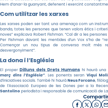
Hem d’anar-la guanyant, defenent i exercint constantme
Com utilitzar les xarxes
Les xarxes poden ser tant una amenaça com un instrum
banda, totes les persones que tenen valors ètics i cri
noves” explicava Robert Fishman. “Cal dir a les persones q
Per Fishman davant les mentides d’un Vox s’ha de “re
Començar un nou tipus de conversa molt més re
desvergonyiment”.
La dona i l’Església
Dilluns dels Drets Humans
El proper
hi haurà una 
març dins l’Església”
. Les ponents seran
Viqui Moli
d’iniciatives socials. També hi haurà
Neus Forcano
, filòl
de l’Associació Europea de les Dones per a la Recer
Santolino
periodista i responsable de comunicació de L
Compartir
Facebook
X / Twitter
What
E