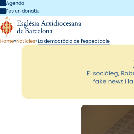
Agenda
Fes un donatiu
Home
Notícies
La democràcia de l’espectacle
El sociòleg, Rob
fake news i l