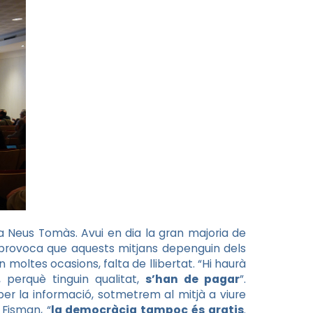
a Neus Tomàs. Avui en dia la gran majoria de
 provoca que aquests mitjans depenguin dels
n moltes ocasions, falta de llibertat. “Hi haurà
 perquè tinguin qualitat,
s’han de pagar
”.
per la informació, sotmetrem al mitjà a viure
 Fisman, “
la democràcia tampoc és gratis
.