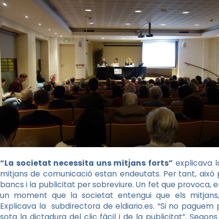
“La societat necessita uns mitjans forts”
explicava l
mitjans de comunicació estan endeutats. Per tant, això
bancs i la publicitat per sobreviure. Un fet que provoca, e
un moment que la societat entengui que els mitjans,
Explicava la subdirectora de eldiario.es. “Si no paguem 
sota la dictadura del clic fàcil i de la publicitat”. Segons