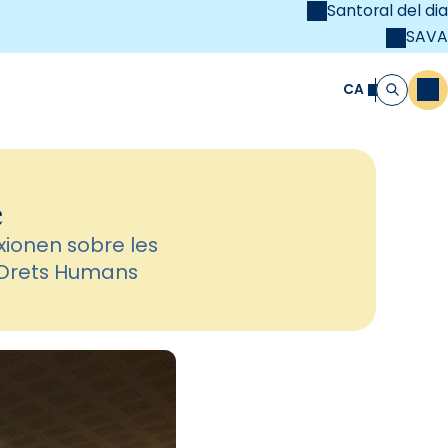
Santoral del dia
SAVA
el
unya Cristiana
CA
M
Cerca
e
exionen sobre les
s Drets Humans