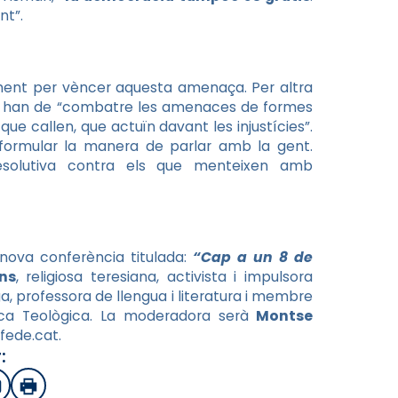
nt”.
ent per vèncer aquesta amenaça. Per altra
teri han de “combatre les amenaces de formes
ue callen, que actuïn davant les injustícies”.
formular la manera de parlar amb la gent.
solutiva contra els que menteixen amb
nova conferència titulada:
“Cap a un 8 de
ns
, religiosa teresiana, activista i impulsora
oga, professora de llengua i literatura i membre
ca Teològica. La moderadora serà
Montse
afede.cat.
:
sApp
mail
Imprimir