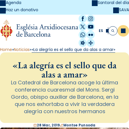
Agenda
Santoral del día
SAVA
Haz un donativo
Facebook
Instagram
X / Twitter
YouTube
ES
Me
Buscar
WhatsApp
Flickr
Radio Estel
Catalunya Cristi
Home
Noticias
«La alegría es el sello que da alas a amar»
«La alegría es el sello que da
alas a amar»
La Catedral de Barcelona acoge la última
conferencia cuaresmal del Mons. Sergi
Gordo, obispo auxiliar de Barcelona, en la
que nos exhortaba a vivir la verdadera
alegría con nuestros hermanos
28 Mar, 2019
Montse Punsoda