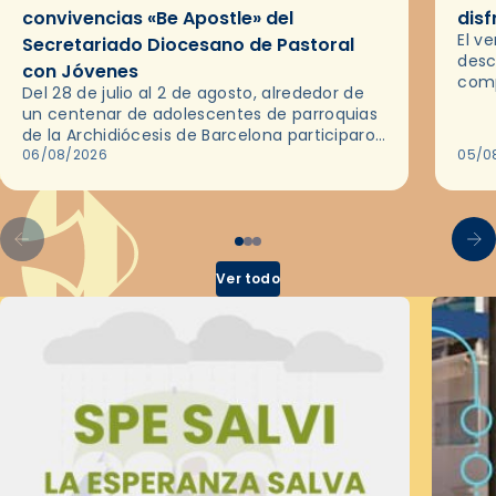
convivencias «Be Apostle» del
disf
El v
Secretariado Diocesano de Pastoral
desc
con Jóvenes
comp
Del 28 de julio al 2 de agosto, alrededor de
ocas
un centenar de adolescentes de parroquias
histo
de la Archidiócesis de Barcelona participaron
sobr
en las convivencias Be Apostle, organizadas
06/08/2026
05/0
por el Secretariado Diocesano…
Ver todo