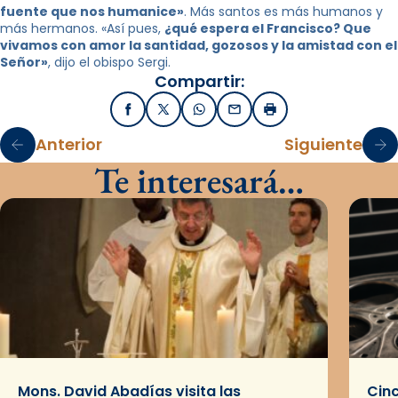
fuente que nos humanice»
. Más santos es más humanos y
más hermanos. «Así pues,
¿qué espera el Francisco? Que
vivamos con amor la santidad, gozosos y la amistad con el
Señor»
, dijo el obispo Sergi.
Compartir:
Facebook
X / Twitter
WhatsApp
Email
Imprimir
Anterior
Siguiente
Te interesará…
Mons. David Abadías visita las
Cinc