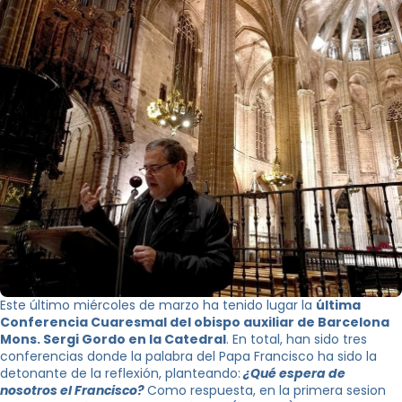
Este último miércoles de marzo ha tenido lugar la
última
Conferencia Cuaresmal del obispo auxiliar de Barcelona
Mons. Sergi Gordo en la Catedral
. En total, han sido tres
conferencias donde la palabra del Papa Francisco ha sido la
detonante de la reflexión, planteando:
¿Qué espera de
nosotros el Francisco?
Como respuesta, en la primera sesion