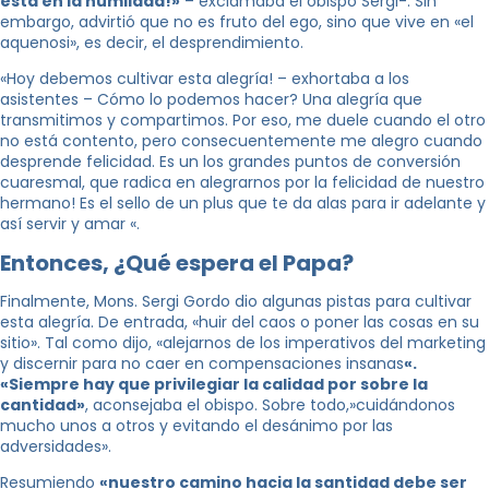
está en la humildad!»
– exclamaba el obispo Sergi-. Sin
embargo, advirtió que no es fruto del ego, sino que vive en «el
aquenosi», es decir, el desprendimiento.
«Hoy debemos cultivar esta alegría! – exhortaba a los
asistentes – Cómo lo podemos hacer? Una alegría que
transmitimos y compartimos. Por eso, me duele cuando el otro
no está contento, pero consecuentemente me alegro cuando
desprende felicidad. Es un los grandes puntos de conversión
cuaresmal, que radica en alegrarnos por la felicidad de nuestro
hermano! Es el sello de un plus que te da alas para ir adelante y
así servir y amar «.
Entonces, ¿Qué espera el Papa?
Finalmente, Mons. Sergi Gordo dio algunas pistas para cultivar
esta alegría. De entrada, «huir del caos o poner las cosas en su
sitio». Tal como dijo, «alejarnos de los imperativos del marketing
y discernir para no caer en compensaciones insanas
«.
«Siempre hay que privilegiar la calidad por sobre la
cantidad»
, aconsejaba el obispo. Sobre todo,»cuidándonos
mucho unos a otros y evitando el desánimo por las
adversidades».
Resumiendo
«nuestro camino hacia la santidad debe ser