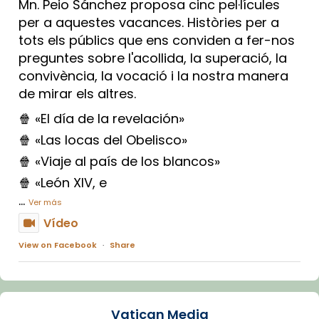
Mn. Peio Sánchez proposa cinc pel·lícules
per a aquestes vacances. Històries per a
tots els públics que ens conviden a fer-nos
preguntes sobre l'acollida, la superació, la
convivència, la vocació i la nostra manera
de mirar els altres.
🍿 «El día de la revelación»
🍿 «Las locas del Obelisco»
🍿 «Viaje al país de los blancos»
🍿 «León XIV, e
...
Ver más
Vídeo
View on Facebook
·
Share
Arquebisbat de Barcelona
1 week ago
Vatican Media