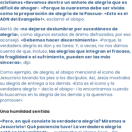
cristianos «llevamos dentro un anhelo de alegría que es
difícil de ahogar
«.
«Porque la cuaresma debe ser vivida
como la preparación de alegría de la Pascua
«.
«Esto es el
ADN del Evangelio!»
, exclamó el obispo.
Alertó de «
no dejarse deslumbrar por sucedáneos de
alegría
«, como algunos estados de ánimo disfrazados, por eso
aconsejó.
«Debemos hacer discernimiento»
. «Porque, la
verdadera alegría es don y es tarea. Y, a veces, no nos damos
cuenta de que, incluso,
las alegrías que integran el fracaso,
la fragilidad o el sufrimiento, pueden ser las más
sinceras
«, dijo.
Como ejemplo, de alegría, el obispo mencionó el icono de
Jesucristo lavando los pies a los discípulos. Así, Jesús mostraba
su alegría de entrega a los demás. «Esta es el icono y la
verdadera alegría – decía el obispo- i la encontramos cuando
la buscamos en la alegría de los demás y la queremos
promover».
Una humildad sentida
«Pero, en qué consiste la verdadera alegría? Miremos a
Jesucristo! Qué paciencia tuvo! La verdadera alegría