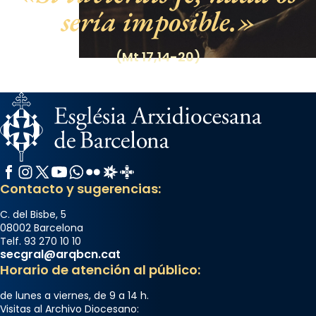
sería imposible.
(Mt 17,14-20)
Facebook
Instagram
X / Twitter
YouTube
WhatsApp
Flickr
Radio Estel
Catalunya Cristiana
Contacto y sugerencias:
C. del Bisbe, 5
08002 Barcelona
Telf. 93 270 10 10
secgral@arqbcn.cat
Horario de atención al público:
de lunes a viernes, de 9 a 14 h.
Visitas al Archivo Diocesano: