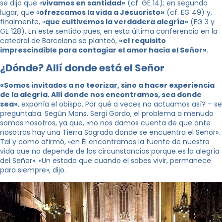
se dijo que «
vivamos en santidad»
(cf. GE 14); en segundo
lugar, que «
ofrezcamos la vida a Jesucristo»
(cf. EG 49) y,
finalmente, «
que cultivemos la verdadera alegría»
(EG 3 y
GE 128). En este sentido pues, en esta última conferencia en la
catedral de Barcelona se planteó,
«el requisito
imprescindible para contagiar el amor hacia el Señor»
.
¿Dónde? Allí donde está el Señor
«Somos invitados a no teorizar, sino a hacer experiencia
de la alegría. Allí donde nos encontramos, sea donde
sea»
, exponía el obispo. Por qué a veces no actuamos así? – se
preguntaba. Según Mons. Sergi Gordo, el problema a menudo
somos nosotros, ya que, «no nos damos cuenta de que ante
nosotros hay una Tierra Sagrada donde se encuentra el Señor».
Tal y como afirmó, «en Él encontramos la fuente de nuestra
vida que no depende de las circunstancias porque es la alegría
del Señor». «Un estado que cuando el sabes vivir, permanece
para siempre», dijo.