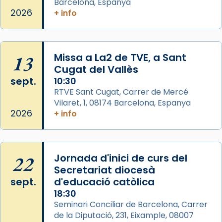
Barcelona, Espanya
L’arquebisbe de Barcelona, el cardenal Joan
2026
+ info
Josep Omella, ha presidit la missa i l’ha
concelebrat el bisbe auxiliar de Barcelona,
Mons. David Abadías.
13
Missa a La2 de TVE, a Sant
📸 Dr. G. Simón
Cugat del Vallès
Foto
sept.
10:30
View on Facebook
·
Share
RTVE Sant Cugat, Carrer de Mercé
Vilaret, 1, 08174 Barcelona, Espanya
2026
+ info
Arquebisbat de Barcelona
2 weeks ago
Memòria de les santes Juliana i
Semproniana, verges i màrtirs.
22
Jornada d'inici de curs del
Secretariat diocesà
Acompanyant la història de sant Cugat, a
sept.
d'educació catòlica
partir de l’Edat Mitjana sorgeix la tradició
18:30
que les santes Juliana (“relatiu a Júlia”) i
Seminari Conciliar de Barcelona, Carrer
Semproniana (“relatiu a Semprònia =
de la Diputació, 231, Eixample, 08007