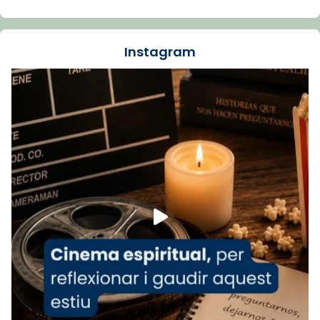
La Carmina va patir depressió. Fa gairebé
dos mesos, a l'Estadi Lluís Companys, la
jove va fer arribar el seu testimoni al papa
Instagram
Lleó XIV.
Recupera l'entrevista comp
Vatican
tican News 👇
News
www.vaticannews.va/es/iglesia/news/2026-
07/carmina-historia-depresion-papa-viaje-
espana-testimoni...
Foto
View on Facebook
·
Share
Arquebisbat de Barcelona
2 weeks ago
«Avui les santes Juliana i Semproniana ens
ajuden a alçar la mirada»