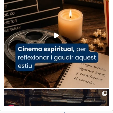
www.vaticannews.va/es/iglesia/news/2026-
07/carmina-historia-depresion-papa-viaje-
espana-testimoni...
Foto
View on Facebook
·
Share
Arquebisbat de Barcelona
2 weeks ago
«Avui les santes Juliana i Semproniana ens
ajuden a alçar la mirada»
Mons. Sergi Gordo, bisbe de Tortosa, ha
presidit aquest 27 de juliol la missa de Les
Santes de Mataró.
🔗
tinyurl.com/cvu5jmbk
📸 J. Merino