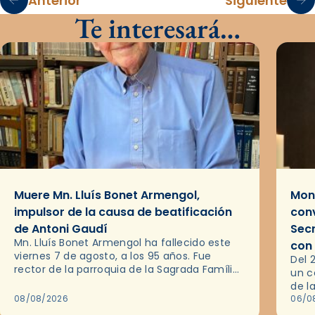
Anterior
Siguiente
Te interesará…
Muere Mn. Lluís Bonet Armengol,
Mons
impulsor de la causa de beatificación
conv
de Antoni Gaudí
Sec
Mn. Lluís Bonet Armengol ha fallecido este
con
viernes 7 de agosto, a los 95 años. Fue
Del 
rector de la parroquia de la Sagrada Família
un c
de Barcelona durante 25 años, entre 1993 y…
de l
08/08/2026
en l
06/0
por 