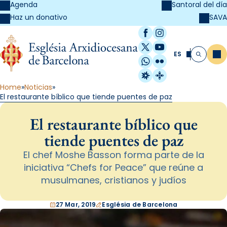
Agenda
Santoral del día
SAVA
Haz un donativo
Facebook
Instagram
X / Twitter
YouTube
ES
Me
Buscar
WhatsApp
Flickr
Radio Estel
Catalunya Cristi
Home
Noticias
El restaurante bíblico que tiende puentes de paz
El restaurante bíblico que
tiende puentes de paz
El chef Moshe Basson forma parte de la
iniciativa “Chefs for Peace” que reúne a
musulmanes, cristianos y judíos
27 Mar, 2019
Església de Barcelona