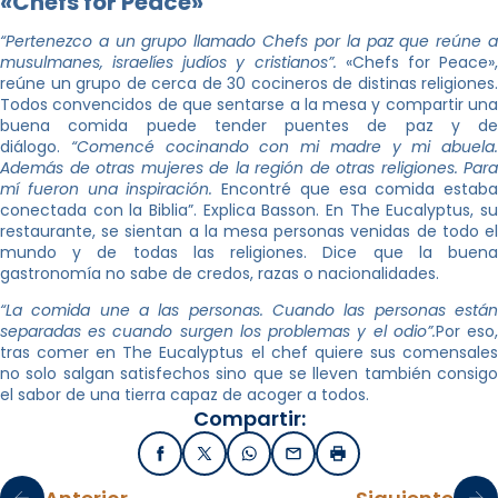
«Chefs for Peace»
“Pertenezco a un grupo llamado Chefs por la paz que reúne a
musulmanes, israelíes judíos y cristianos”.
«Chefs for Peace»
reúne un grupo de cerca de 30 cocineros de distinas religiones.
Todos convencidos de que sentarse a la mesa y compartir una
buena comida puede tender puentes de paz y de
diálogo.
“Comencé cocinando con mi madre y mi abuela.
Además de otras mujeres de la región de otras religiones. Para
mí fueron una inspiración.
Encontré que esa comida estaba
conectada con la Biblia”. Explica Basson. En The Eucalyptus, su
restaurante, se sientan a la mesa personas venidas de todo el
mundo y de todas las religiones. Dice que la buena
gastronomía no sabe de credos, razas o nacionalidades.
“La comida une a las personas. Cuando las personas están
separadas es cuando surgen los problemas y el odio”.
Por eso
tras comer en The Eucalyptus el chef quiere sus comensales
no solo salgan satisfechos sino que se lleven también consigo
el sabor de una tierra capaz de acoger a todos.
Compartir:
Facebook
X / Twitter
WhatsApp
Email
Imprimir