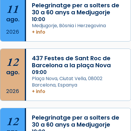
11
Pelegrinatge per a solters de
View on Facebook
·
Share
30 a 60 anys a Medjugorje
ago.
10:00
Arquebisbat de Barcelona
Medjugorje, Bòsnia i Herzegovina
2 weeks ago
2026
+ info
Memòria de les santes Juliana i
Semproniana, verges i màrtirs.
Acompanyant la història de sant Cugat, a
12
437 Festes de Sant Roc de
partir de l’Edat Mitjana sorgeix la tradició
Barcelona a la plaça Nova
que les santes Juliana (“relatiu a Júlia”) i
ago.
09:00
Semproniana (“relatiu a Semprònia =
Plaça Nova, Ciutat Vella, 08002
eterna”) són deixebles seves. I l’any 1667, el
Barcelona, Espanya
2026
frare Joan Gaspar Roig, afirma en una obra
+ info
que les santes són filles de l’antiga Iluro.
Mataró en reivindicarà les relíq
...
Ver más
12
Pelegrinatge per a solters de
Foto
30 a 60 anys a Medjugorje