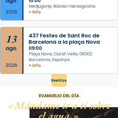
ago.
10:00
View on Facebook
·
Share
Medjugorje, Bòsnia i Herzegovina
2026
+ info
13
437 Festes de Sant Roc de
Barcelona a la plaça Nova
ago.
09:00
Plaça Nova, Ciutat Vella, 08002
Barcelona, Espanya
2026
+ info
Eventos
EVANGELIO DEL DÍA
Mándame ir a ti sobre
el agua.