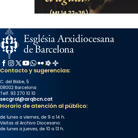
(Mt 14,22-36)
Facebook
Instagram
X / Twitter
YouTube
WhatsApp
Flickr
Radio Estel
Catalunya Cristiana
Contacto y sugerencias:
C. del Bisbe, 5
08002 Barcelona
Telf. 93 270 10 10
secgral@arqbcn.cat
Horario de atención al público:
de lunes a viernes, de 9 a 14 h.
Visitas al Archivo Diocesano:
de lunes a jueves, de 10 a 13 h.