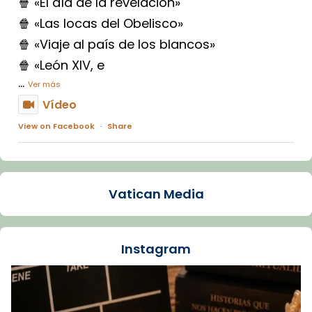
🍿 «El día de la revelación»
🍿 «Las locas del Obelisco»
🍿 «Viaje al país de los blancos»
🍿 «León XIV, e
...
Ver más
Vídeo
View on Facebook
·
Share
Arquebisbat de Barcelona
1 week ago
Vatican Media
La Carmina va patir depressió. Fa gairebé
dos mesos, a l'Estadi Lluís Companys, la
jove va fer arribar el seu testimoni al papa
Instagram
Lleó XIV.
Recupera l'entrevista comp
Vatican
tican News 👇
News