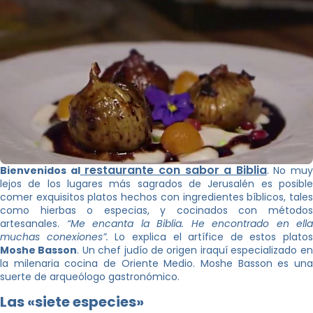
restaurante con sabor a Biblia
Bienvenidos al
. No muy
lejos de los lugares más sagrados de Jerusalén es posible
comer exquisitos platos hechos con ingredientes bíblicos, tales
como hierbas o especias, y cocinados con métodos
artesanales.
“Me encanta la Biblia. He encontrado en ella
muchas conexiones”.
Lo explica el artífice de estos platos
Moshe Basson
. Un chef judío de origen iraquí especializado en
la milenaria cocina de Oriente Medio. Moshe Basson es una
suerte de arqueólogo gastronómico.
Las «siete especies»