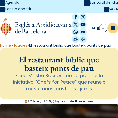
Agenda
Santoral del dia
SAVA
Fes un donatiu
Facebook
Instagram
X / Twitter
YouTube
CA
Me
Cerca
WhatsApp
Flickr
Radio Estel
Catalunya Cristi
Home
Notícies
El restaurant bíblic que basteix ponts de pau
El restaurant bíblic que
basteix ponts de pau
El xef Moshe Basson forma part de la
iniciativa “Chefs for Peace” que reuneix
musulmans, cristians i jueus
27 Març, 2019
Església de Barcelona