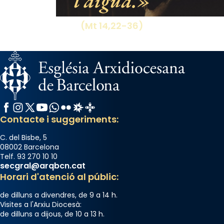
l’aigua.
(Mt 14,22-36)
Facebook
Instagram
X / Twitter
YouTube
WhatsApp
Flickr
Radio Estel
Catalunya Cristiana
Contacte i suggeriments:
C. del Bisbe, 5
08002 Barcelona
Telf. 93 270 10 10
secgral@arqbcn.cat
Horari d'atenció al públic:
de dilluns a divendres, de 9 a 14 h.
Visites a l'Arxiu Diocesà:
de dilluns a dijous, de 10 a 13 h.