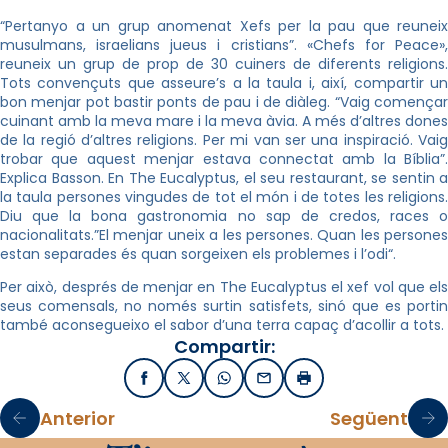
“Pertanyo a un grup anomenat Xefs per la pau que reuneix
musulmans, israelians jueus i cristians”. «
Chefs
for
Peace»
reuneix un grup de prop de 30 cuiners de diferents religions.
Tots convençuts que asseure’s a la taula i, així, compartir un
bon menjar pot bastir ponts de pau i de diàleg. “Vaig començar
cuinant amb la meva mare i la meva àvia. A més d’altres dones
de la regió d’altres religions. Per mi van ser una inspiració. Vaig
trobar que aquest menjar estava connectat amb la Bíblia”.
Explica
Basson
. En
The
Eucalyptus
, el seu restaurant, se sentin a
la taula persones vingudes de tot el món i de totes les religions.
Diu que la bona gastronomia no sap de credos, races o
nacionalitats.”El menjar uneix a les persones. Quan les persones
estan separades és quan sorgeixen els problemes i l’odi
“
.
Per això, després de menjar en
The
Eucalyptus
el xef vol que els
seus comensals, no només surtin satisfets, sinó que es portin
també aconsegueixo el sabor d’una terra capaç d’acollir a tots.
Compartir:
Facebook
X / Twitter
WhatsApp
Email
Imprimir
Anterior
Següent