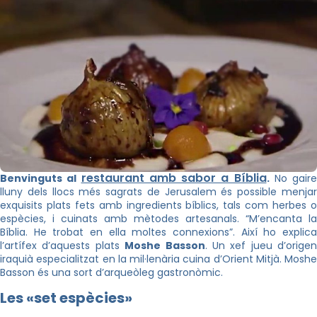
restaurant amb sabor a Bíblia
Benvinguts al
.
No gaire
lluny dels llocs més sagrats de Jerusalem és possible menjar
exquisits plats fets amb ingredients bíblics, tals com herbes o
espècies, i cuinats amb mètodes artesanals. “M’encanta la
Bíblia. He trobat en ella moltes connexions”. Així ho explica
l’artífex d’aquests plats
Moshe
Basson
. Un xef jueu d’origen
iraquià especialitzat en la mil·lenària cuina d’Orient Mitjà.
Moshe
Basson
és una sort d’arqueòleg gastronòmic.
Les «set espècies»