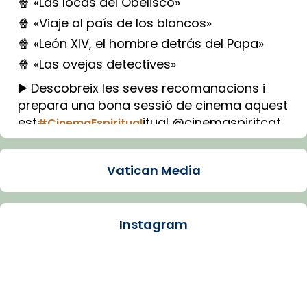
🍿 «Las locas del Obelisco»
🍿 «Viaje al país de los blancos»
🍿 «León XIV, el hombre detrás del Papa»
🍿 «Las ovejas detectives»
▶️ Descobreix les seves recomanacions i
prepara una bona sessió de cinema aquest
est
itual @cinemaspiritcat
#CinemaEspiritual
Imatge: Generada amb IA (OpenAI)
Video
Vatican Media
View on Facebook
·
Share
Instagram
Arquebisbat de Barcelona
1 week ago
La Carmina va patir depressió. Fa gairebé
dos mesos, a l'Estadi Lluís Companys, la
jove va fer arribar el seu testimoni al papa