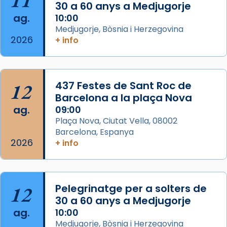
11
30 a 60 anys a Medjugorje
Mons. David Abadías.
ag.
10:00
📸 Dr. G. Simón
Medjugorje, Bòsnia i Herzegovina
2026
+ info
Photo
View on Facebook
·
Share
12
437 Festes de Sant Roc de
Arquebisbat de Barcelona
2 weeks ago
Barcelona a la plaça Nova
ag.
09:00
Memòria de les santes Juliana i
Plaça Nova, Ciutat Vella, 08002
Semproniana, verges i màrtirs.
Barcelona, Espanya
2026
Acompanyant la història de sant Cugat, a
+ info
partir de l’Edat Mitjana sorgeix la tradició
que les santes Juliana (“relatiu a Júlia”) i
Semproniana (“relatiu a Semprònia =
12
Pelegrinatge per a solters de
eterna”) són deixebles seves. I l’any 1667, el
30 a 60 anys a Medjugorje
frare Joan Gaspar Roig, afirma en una obra
ag.
10:00
que les santes són filles de l’antiga Iluro.
Medjugorje, Bòsnia i Herzegovina