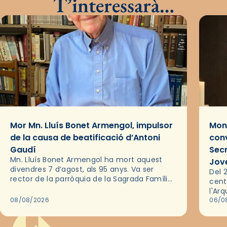
T’interessarà…
Mor Mn. Lluís Bonet Armengol, impulsor
Mons
de la causa de beatificació d’Antoni
conv
Gaudí
Sec
Mn. Lluís Bonet Armengol ha mort aquest
Jov
divendres 7 d’agost, als 95 anys. Va ser
Del 2
rector de la parròquia de la Sagrada Família
cent
de Barcelona durant 25 anys, entre 1993 i
l'Ar
2018,…
08/08/2026
les 
06/0
pel 