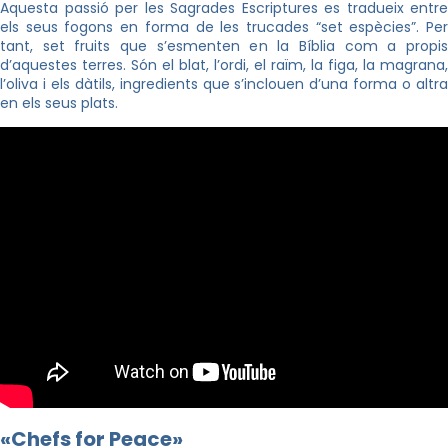
Aquesta passió per les Sagrades Escriptures es tradueix entre
els seus fogons en forma de les trucades “set espècies”. Per
tant, set fruits que s’esmenten en la Bíblia com a propis
d’aquestes terres. Són el blat, l’ordi, el raïm, la figa, la magrana,
l’oliva i els dàtils, ingredients que s’inclouen d’una forma o altra
en els seus plats.
«
Chefs
for
Peace»