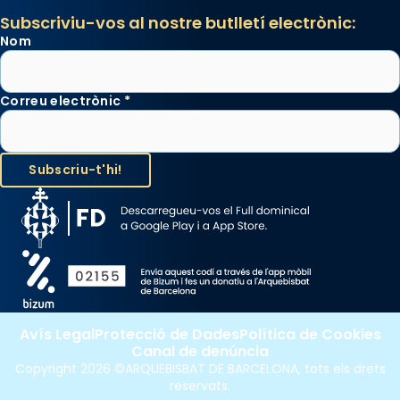
Subscriviu-vos al nostre butlletí electrònic:
Nom
Correu electrònic
*
Avís Legal
Protecció de Dades
Política de Cookies
Canal de denúncia
Copyright 2026 ©ARQUEBISBAT DE BARCELONA, tots els drets
reservats.