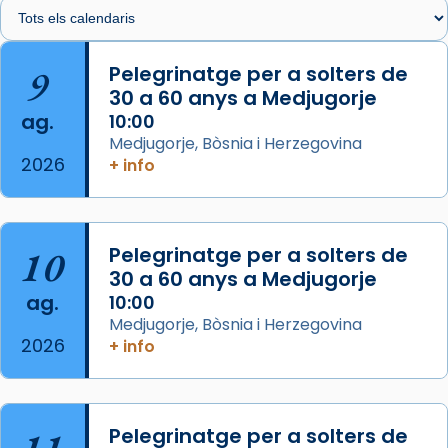
🔗
tinyurl.com/cvu5jmbk
📸 J. Merino
9
Pelegrinatge per a solters de
30 a 60 anys a Medjugorje
Photo
ag.
10:00
View on Facebook
·
Share
Medjugorje, Bòsnia i Herzegovina
2026
+ info
Arquebisbat de Barcelona
is at Catedral
de Barcelona.
2 weeks ago
Aquest dilluns, 27 de juliol, ha tingut lloc la
10
Pelegrinatge per a solters de
missa d’acció de gràcies en agraïment al
30 a 60 anys a Medjugorje
ag.
comitè organitzador de la visita apostòlica
10:00
Medjugorje, Bòsnia i Herzegovina
del Sant Pare Lleó XIV a Barcelona, i als
2026
+ info
col·laboradors, a la Catedral de Barcelona.
L’arquebisbe de Barcelona, el cardenal Joan
Josep Omella, ha presidit la missa i l’ha
Pelegrinatge per a solters de
concelebrat el bisbe auxiliar de Barcelona,