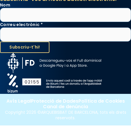
Nom
Correu electrònic
*
Avís Legal
Protecció de Dades
Política de Cookies
Canal de denúncia
Copyright 2026 ©ARQUEBISBAT DE BARCELONA, tots els drets
reservats.