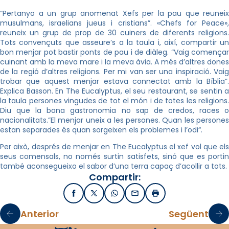
“Pertanyo a un grup anomenat Xefs per la pau que reuneix
musulmans, israelians jueus i cristians”. «
Chefs
for
Peace»
reuneix un grup de prop de 30 cuiners de diferents religions.
Tots convençuts que asseure’s a la taula i, així, compartir un
bon menjar pot bastir ponts de pau i de diàleg. “Vaig començar
cuinant amb la meva mare i la meva àvia. A més d’altres dones
de la regió d’altres religions. Per mi van ser una inspiració. Vaig
trobar que aquest menjar estava connectat amb la Bíblia”.
Explica
Basson
. En
The
Eucalyptus
, el seu restaurant, se sentin a
la taula persones vingudes de tot el món i de totes les religions.
Diu que la bona gastronomia no sap de credos, races o
nacionalitats.”El menjar uneix a les persones. Quan les persones
estan separades és quan sorgeixen els problemes i l’odi
“
.
Per això, després de menjar en
The
Eucalyptus
el xef vol que els
seus comensals, no només surtin satisfets, sinó que es portin
també aconsegueixo el sabor d’una terra capaç d’acollir a tots.
Compartir:
Facebook
X / Twitter
WhatsApp
Email
Imprimir
Anterior
Següent