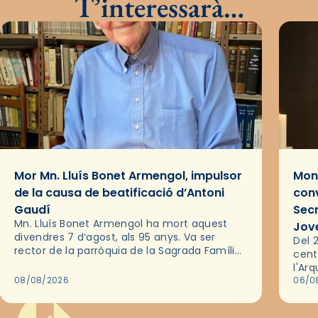
T’interessarà…
Mor Mn. Lluís Bonet Armengol, impulsor
Mons
de la causa de beatificació d’Antoni
conv
Gaudí
Sec
Mn. Lluís Bonet Armengol ha mort aquest
Jov
divendres 7 d’agost, als 95 anys. Va ser
Del 2
rector de la parròquia de la Sagrada Família
cent
de Barcelona durant 25 anys, entre 1993 i
l'Ar
2018,…
08/08/2026
les 
06/0
pel 