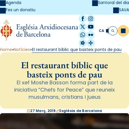
Agenda
Santoral del dia
SAVA
Fes un donatiu
Facebook
Instagram
X / Twitter
YouTube
CA
Me
Cerca
WhatsApp
Flickr
Radio Estel
Catalunya Cristi
Home
Notícies
El restaurant bíblic que basteix ponts de pau
El restaurant bíblic que
basteix ponts de pau
El xef Moshe Basson forma part de la
iniciativa “Chefs for Peace” que reuneix
musulmans, cristians i jueus
27 Març, 2019
Església de Barcelona