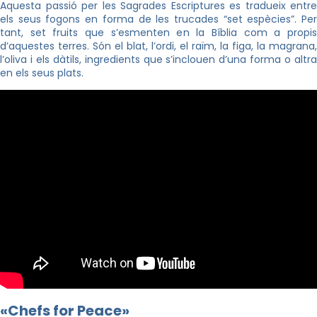
Aquesta passió per les Sagrades Escriptures es tradueix entre
els seus fogons en forma de les trucades “set espècies”. Per
tant, set fruits que s’esmenten en la Bíblia com a propis
d’aquestes terres. Són el blat, l’ordi, el raïm, la figa, la magrana,
l’oliva i els dàtils, ingredients que s’inclouen d’una forma o altra
en els seus plats.
«
Chefs
for
Peace»