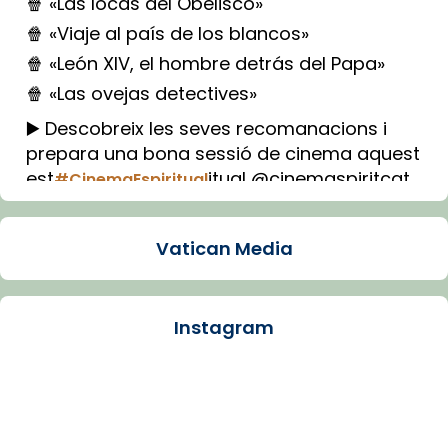
🍿 «Las locas del Obelisco»
🍿 «Viaje al país de los blancos»
🍿 «León XIV, el hombre detrás del Papa»
🍿 «Las ovejas detectives»
▶️ Descobreix les seves recomanacions i
prepara una bona sessió de cinema aquest
est
itual @cinemaspiritcat
#CinemaEspiritual
Imatge: Generada amb IA (OpenAI)
Video
Vatican Media
View on Facebook
·
Share
Instagram
Arquebisbat de Barcelona
2 weeks ago
La Carmina va patir depressió. Fa gairebé
dos mesos, a l'Estadi Lluís Companys, la
jove va fer arribar el seu testimoni al papa