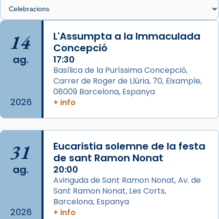
🔗
tinyurl.com/cvu5jmbk
📸 J. Merino
14
L'Assumpta a la Immaculada
Concepció
Photo
ag.
17:30
View on Facebook
·
Share
Basílica de la Puríssima Concepció,
Carrer de Roger de Llúria, 70, Eixample,
Arquebisbat de Barcelona
is at Catedral
08009 Barcelona, Espanya
de Barcelona.
2026
+ info
2 weeks ago
Aquest dilluns, 27 de juliol, ha tingut lloc la
missa d’acció de gràcies en agraïment al
31
Eucaristia solemne de la festa
comitè organitzador de la visita apostòlica
de sant Ramon Nonat
del Sant Pare Lleó XIV a Barcelona, i als
ag.
20:00
col·laboradors, a la Catedral de Barcelona.
Avinguda de Sant Ramon Nonat, Av. de
L’arquebisbe de Barcelona, el cardenal Joan
Sant Ramon Nonat, Les Corts,
Josep Omella, ha presidit la missa i l’ha
Barcelona, Espanya
2026
+ info
concelebrat el bisbe auxiliar de Barcelona,