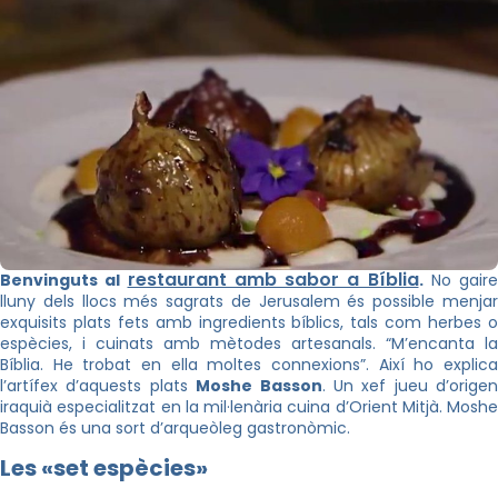
restaurant amb sabor a Bíblia
Benvinguts al
.
No gaire
lluny dels llocs més sagrats de Jerusalem és possible menjar
exquisits plats fets amb ingredients bíblics, tals com herbes o
espècies, i cuinats amb mètodes artesanals. “M’encanta la
Bíblia. He trobat en ella moltes connexions”. Així ho explica
l’artífex d’aquests plats
Moshe
Basson
. Un xef jueu d’origen
iraquià especialitzat en la mil·lenària cuina d’Orient Mitjà.
Moshe
Basson
és una sort d’arqueòleg gastronòmic.
Les «set espècies»