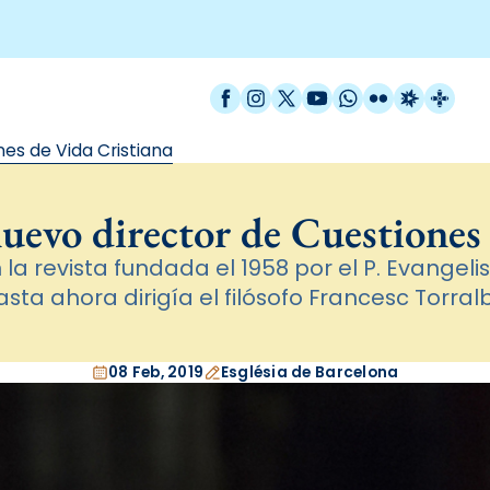
Facebook
Instagram
X / Twitter
YouTube
WhatsApp
Flickr
Radio Est
Catal
nes de Vida Cristiana
uevo director de Cuestiones
a revista fundada el 1958 por el P. Evangeli
asta ahora dirigía el filósofo Francesc Torral
08 Feb, 2019
Església de Barcelona