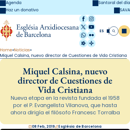
Agenda
Santoral del día
SAVA
Haz un donativo
Facebook
Instagram
X / Twitter
YouTube
ES
Me
Buscar
WhatsApp
Flickr
Radio Estel
Catalunya Cristi
Home
Noticias
Miquel Calsina, nuevo director de Cuestiones de Vida Cristiana
Miquel Calsina, nuevo
director de Cuestiones de
Vida Cristiana
Nueva etapa en la revista fundada el 1958
por el P. Evangelista Vilanova, que hasta
ahora dirigía el filósofo Francesc Torralba
08 Feb, 2019
Església de Barcelona