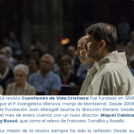
La revista
Cuestiones de Vida Cristiana
fue fundada en 195
por el P. Evangelista Vilanova, monje de Montserrat. Desde 2009
la Fundación Joan Maragall asume la dirección literaria. Desde
el mes de enero cuenta con un nuez director:
Miquel Calsin
y Buscó
, que toma el relevo de Francesc Torralba y Roselló.
La misión de la revista siempre ha sido la reflexión. Desde su