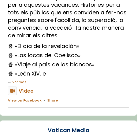
per a aquestes vacances. Històries per a
tots els públics que ens conviden a fer-nos
preguntes sobre l'acollida, la superació, la
convivència, la vocació i la nostra manera
de mirar els altres.
🍿 «El día de la revelación»
🍿 «Las locas del Obelisco»
🍿 «Viaje al país de los blancos»
🍿 «León XIV, e
...
Ver más
Vídeo
View on Facebook
·
Share
Arquebisbat de Barcelona
1 week ago
Vatican Media
La Carmina va patir depressió. Fa gairebé