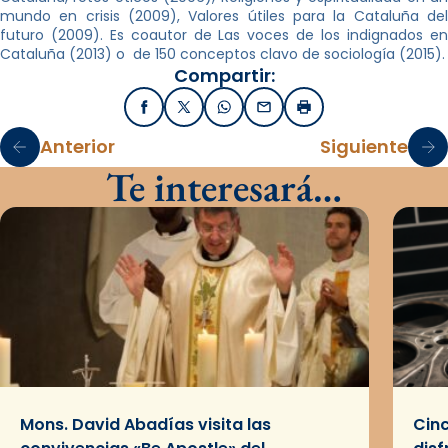
mundo en crisis (2009), Valores útiles para la Cataluña del
futuro (2009). Es coautor de Las voces de los indignados en
Cataluña (2013) o de 150 conceptos clavo de sociología (2015).
Compartir:
Facebook
X / Twitter
WhatsApp
Email
Imprimir
Anterior
Siguiente
Te interesará…
Mons. David Abadías visita las
Cinc