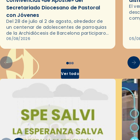
convivencias «Be Apostle» del
disf
El v
Secretariado Diocesano de Pastoral
desc
con Jóvenes
comp
Del 28 de julio al 2 de agosto, alrededor de
ocas
un centenar de adolescentes de parroquias
histo
de la Archidiócesis de Barcelona participaron
sobr
en las convivencias Be Apostle, organizadas
06/08/2026
05/0
por el Secretariado Diocesano…
Ver todo