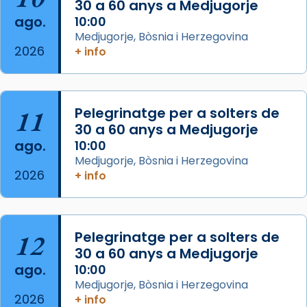
30 a 60 anys a Medjugorje
Josep Omella, ha presidit la missa i l’ha
ago.
10:00
concelebrat el bisbe auxiliar de Barcelona,
Medjugorje, Bòsnia i Herzegovina
Mons. David Abadías.
2026
+ info
📸 Dr. G. Simón
Foto
11
Pelegrinatge per a solters de
View on Facebook
·
Share
30 a 60 anys a Medjugorje
ago.
10:00
Arquebisbat de Barcelona
Medjugorje, Bòsnia i Herzegovina
2 weeks ago
2026
+ info
Memòria de les santes Juliana i
Semproniana, verges i màrtirs.
Acompanyant la història de sant Cugat, a
12
Pelegrinatge per a solters de
partir de l’Edat Mitjana sorgeix la tradició
30 a 60 anys a Medjugorje
que les santes Juliana (“relatiu a Júlia”) i
ago.
10:00
Semproniana (“relatiu a Semprònia =
Medjugorje, Bòsnia i Herzegovina
eterna”) són deixebles seves. I l’any 1667, el
2026
+ info