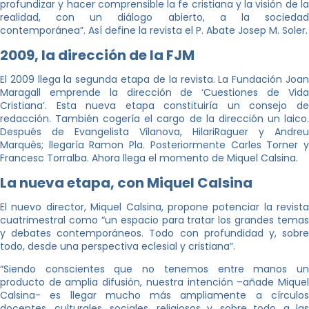
profundizar y hacer comprensible la fe cristiana y la visión de la
realidad, con un diálogo abierto, a la sociedad
contemporánea”. Así define la revista el P. Abate Josep M. Soler.
2009, la dirección de la FJM
El 2009 llega la segunda etapa de la revista. La Fundación Joan
Maragall emprende la dirección de ‘Cuestiones de Vida
Cristiana’. Esta nueva etapa constituiría un consejo de
redacción. También cogería el cargo de la dirección un laico.
Después de Evangelista Vilanova, HilariRaguer y Andreu
Marquès; llegaría Ramon Pla. Posteriormente Carles Torner y
Francesc Torralba. Ahora llega el momento de Miquel Calsina.
La nueva etapa, con Miquel Calsina
El nuevo director, Miquel Calsina, propone potenciar la revista
cuatrimestral como “un espacio para tratar los grandes temas
y debates contemporáneos. Todo con profundidad y, sobre
todo, desde una perspectiva eclesial y cristiana”.
“Siendo conscientes que no tenemos entre manos un
producto de amplia difusión, nuestra intención –añade Miquel
Calsina- es llegar mucho más ampliamente a círculos
docentes, culturales, sociales, religiosos y, sobre todo, a las