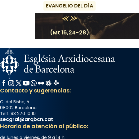
EVANGELIO DEL DÍA
(Mt 16,24-28)
Facebook
Instagram
X / Twitter
YouTube
WhatsApp
Flickr
Radio Estel
Catalunya Cristiana
Contacto y sugerencias:
C. del Bisbe, 5
08002 Barcelona
Telf. 93 270 10 10
secgral@arqbcn.cat
Horario de atención al público:
de lunes a viernes, de 9 a 14 h.