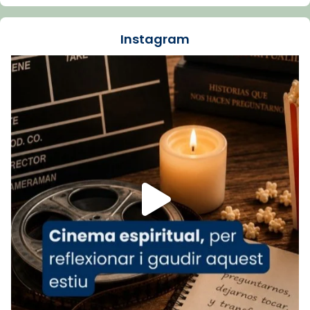
dos mesos, a l'Estadi Lluís Companys, la
jove va fer arribar el seu testimoni al papa
Instagram
Lleó XIV.
Recupera l'entrevista comp
Vatican
tican News 👇
News
www.vaticannews.va/es/iglesia/news/2026-
07/carmina-historia-depresion-papa-viaje-
espana-testimoni...
Foto
View on Facebook
·
Share
Arquebisbat de Barcelona
1 week ago
«Avui les santes Juliana i Semproniana ens
ajuden a alçar la mirada»
Mons. Sergi Gordo, bisbe de Tortosa, ha