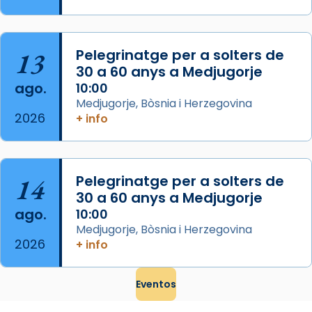
frare Joan Gaspar Roig, afirma en una obra
que les santes són filles de l’antiga Iluro.
Mataró en reivindicarà les relíq
13
Pelegrinatge per a solters de
...
Ver más
30 a 60 anys a Medjugorje
Foto
ago.
10:00
Medjugorje, Bòsnia i Herzegovina
View on Facebook
·
Share
2026
+ info
14
Pelegrinatge per a solters de
30 a 60 anys a Medjugorje
ago.
10:00
Medjugorje, Bòsnia i Herzegovina
2026
+ info
Eventos