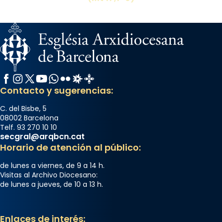
Facebook
Instagram
X / Twitter
YouTube
WhatsApp
Flickr
Radio Estel
Catalunya Cristiana
Contacto y sugerencias:
C. del Bisbe, 5
08002 Barcelona
Telf. 93 270 10 10
secgral@arqbcn.cat
Horario de atención al público:
de lunes a viernes, de 9 a 14 h.
Visitas al Archivo Diocesano:
de lunes a jueves, de 10 a 13 h.
Enlaces de interés: