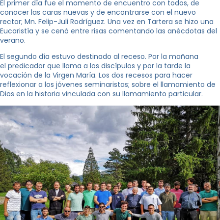
El primer día fue el momento de encuentro con todos, de
conocer las caras nuevas y de encontrarse con el nuevo
rector; Mn. Felip-Juli Rodríguez. Una vez en Tartera se hizo una
Eucaristía y se cenó entre risas comentando las anécdotas del
verano.
El segundo día estuvo destinado al receso. Por la mañana
el predicador que llama a los discípulos y por la tarde la
vocación de la Virgen María. Los dos recesos para hacer
reflexionar a los jóvenes seminaristas; sobre el llamamiento de
Dios en la historia vinculada con su llamamiento particular.