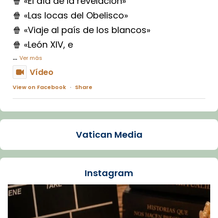
🍿 «El día de la revelación»
🍿 «Las locas del Obelisco»
🍿 «Viaje al país de los blancos»
🍿 «León XIV, e
...
Ver más
Vídeo
View on Facebook
·
Share
Arquebisbat de Barcelona
1 week ago
Vatican Media
La Carmina va patir depressió. Fa gairebé
dos mesos, a l'Estadi Lluís Companys, la
jove va fer arribar el seu testimoni al papa
Instagram
Lleó XIV.
Recupera l'entrevista comp
Vatican
tican News 👇
News