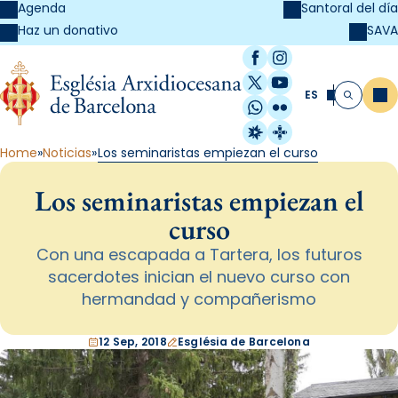
Agenda
Santoral del día
SAVA
Haz un donativo
Facebook
Instagram
X / Twitter
YouTube
ES
Me
Buscar
WhatsApp
Flickr
Radio Estel
Catalunya Cristi
Home
Noticias
Los seminaristas empiezan el curso
Los seminaristas empiezan el
curso
Con una escapada a Tartera, los futuros
sacerdotes inician el nuevo curso con
hermandad y compañerismo
12 Sep, 2018
Església de Barcelona