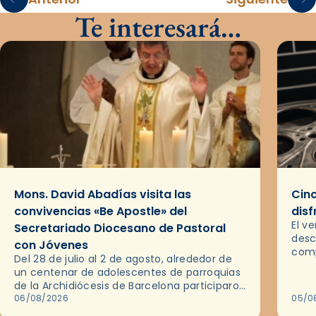
Te interesará…
Mons. David Abadías visita las
Cinc
convivencias «Be Apostle» del
disf
El v
Secretariado Diocesano de Pastoral
desc
con Jóvenes
comp
Del 28 de julio al 2 de agosto, alrededor de
ocas
un centenar de adolescentes de parroquias
histo
de la Archidiócesis de Barcelona participaron
sobr
en las convivencias Be Apostle, organizadas
06/08/2026
05/0
por el Secretariado Diocesano…