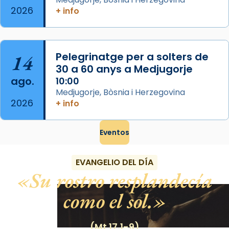
View on Facebook
·
Share
2026
+ info
14
Pelegrinatge per a solters de
30 a 60 anys a Medjugorje
ago.
10:00
Medjugorje, Bòsnia i Herzegovina
2026
+ info
Eventos
EVANGELIO DEL DÍA
Su rostro resplandecía
como el sol.
(Mt 17,1-9)