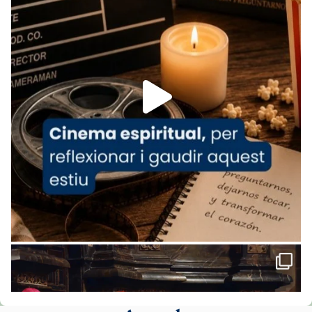
www.vaticannews.va/es/iglesia/news/2026-
07/carmina-historia-depresion-papa-viaje-
espana-testimoni...
Foto
View on Facebook
·
Share
Arquebisbat de Barcelona
1 week ago
«Avui les santes Juliana i Semproniana ens
ajuden a alçar la mirada»
Mons. Sergi Gordo, bisbe de Tortosa, ha
presidit aquest 27 de juliol la missa de Les
Santes de Mataró.
🔗
tinyurl.com/cvu5jmbk
📸 J. Merino