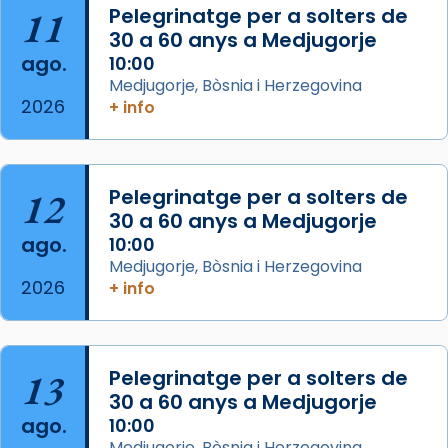
11
Pelegrinatge per a solters de
View on Facebook
·
Share
30 a 60 anys a Medjugorje
ago.
10:00
Arquebisbat de Barcelona
Medjugorje, Bòsnia i Herzegovina
2 weeks ago
2026
+ info
Memòria de les santes Juliana i
Semproniana, verges i màrtirs.
Acompanyant la història de sant Cugat, a
12
Pelegrinatge per a solters de
partir de l’Edat Mitjana sorgeix la tradició
30 a 60 anys a Medjugorje
que les santes Juliana (“relatiu a Júlia”) i
ago.
10:00
Semproniana (“relatiu a Semprònia =
Medjugorje, Bòsnia i Herzegovina
eterna”) són deixebles seves. I l’any 1667, el
2026
+ info
frare Joan Gaspar Roig, afirma en una obra
que les santes són filles de l’antiga Iluro.
Mataró en reivindicarà les relíq
13
Pelegrinatge per a solters de
...
Ver más
30 a 60 anys a Medjugorje
Foto
ago.
10:00
Medjugorje, Bòsnia i Herzegovina