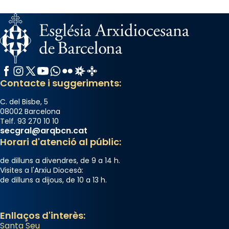
Facebook
Instagram
X / Twitter
YouTube
WhatsApp
Flickr
Radio Estel
Catalunya Cristiana
Contacte i suggeriments:
C. del Bisbe, 5
08002 Barcelona
Telf. 93 270 10 10
secgral@arqbcn.cat
Horari d'atenció al públic:
de dilluns a divendres, de 9 a 14 h.
Visites a l'Arxiu Diocesà:
de dilluns a dijous, de 10 a 13 h.
Enllaços d'interès:
Santa Seu