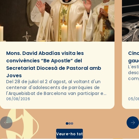
Mons. David Abadías visita les
Cinc
convivències “Be Apostle” del
gaud
L'es
Secretariat Diocesà de Pastoral amb
desc
Joves
comp
Del 28 de juliol al 2 d'agost, al voltant d'un
deix
centenar d'adolescents de parròquies de
trav
l'Arquebisbat de Barcelona van participar en
les convivències Be Apostle, organitzades
06/08/2026
05/0
pel Secretariat Diocesà de Pastoral amb…
Veure-ho tot