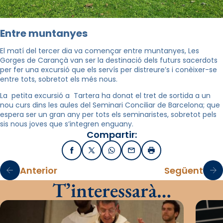
Entre muntanyes
El matí del tercer dia va començar entre muntanyes, Les
Gorges de Carançà van ser la destinació dels futurs sacerdots
per fer una excursió que els servís per distreure’s i conèixer-se
entre tots, sobretot els més nous.
La petita excursió a Tartera ha donat el tret de sortida a un
nou curs dins les aules del Seminari Conciliar de Barcelona; que
espera ser un gran any per tots els seminaristes, sobretot pels
sis nous joves que s’integren enguany.
Compartir:
Facebook
X / Twitter
WhatsApp
Email
Imprimir
Anterior
Següent
T’interessarà…