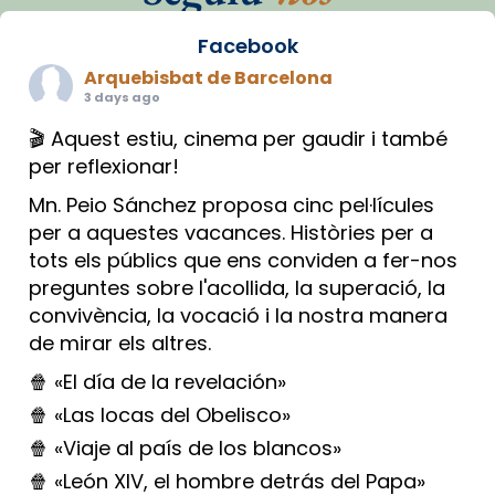
Facebook
Arquebisbat de Barcelona
3 days ago
🎬 Aquest estiu, cinema per gaudir i també
per reflexionar!
Mn. Peio Sánchez proposa cinc pel·lícules
per a aquestes vacances. Històries per a
tots els públics que ens conviden a fer-nos
preguntes sobre l'acollida, la superació, la
convivència, la vocació i la nostra manera
de mirar els altres.
🍿 «El día de la revelación»
🍿 «Las locas del Obelisco»
🍿 «Viaje al país de los blancos»
🍿 «León XIV, el hombre detrás del Papa»