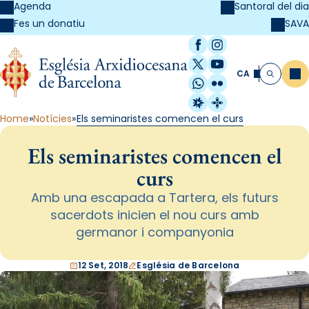
Agenda
Santoral del dia
SAVA
Fes un donatiu
Facebook
Instagram
X / Twitter
YouTube
CA
Me
Cerca
WhatsApp
Flickr
Radio Estel
Catalunya Cristi
Home
Notícies
Els seminaristes comencen el curs
Els seminaristes comencen el
curs
Amb una escapada a Tartera, els futurs
sacerdots inicien el nou curs amb
germanor i companyonia
12 Set, 2018
Església de Barcelona