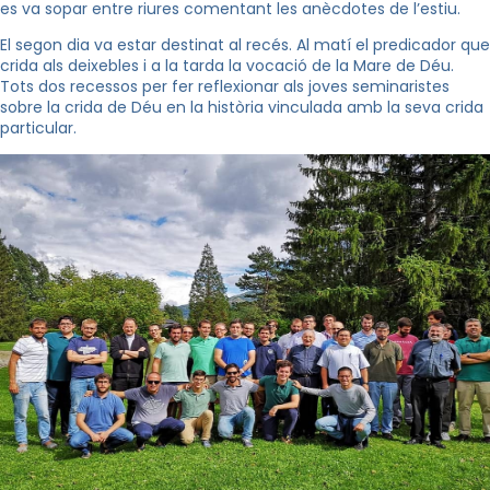
es va sopar entre riures comentant les anècdotes de l’estiu.
El segon dia va estar destinat al recés. Al matí el predicador que
crida als deixebles i a la tarda la vocació de la Mare de Déu.
Tots dos recessos per fer reflexionar als joves seminaristes
sobre la crida de Déu en la història vinculada amb la seva crida
particular.