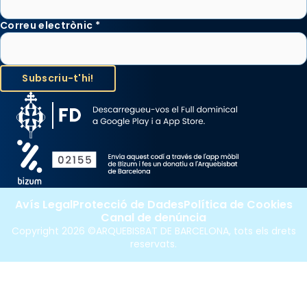
Correu electrònic
*
Avís Legal
Protecció de Dades
Política de Cookies
Canal de denúncia
Copyright 2026 ©ARQUEBISBAT DE BARCELONA, tots els drets
reservats.