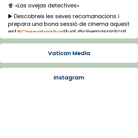
🍿 «Las ovejas detectives»
▶️ Descobreix les seves recomanacions i
prepara una bona sessió de cinema aquest
est
itual @cinemaspiritcat
#CinemaEspiritual
Imatge: Generada amb IA (OpenAI)
Video
Vatican Media
View on Facebook
·
Share
Instagram
Arquebisbat de Barcelona
1 week ago
La Carmina va patir depressió. Fa gairebé
dos mesos, a l'Estadi Lluís Companys, la
jove va fer arribar el seu testimoni al papa
Lleó XIV.
Recupera l'entrevista comp
Vatican
tican News 👇
News