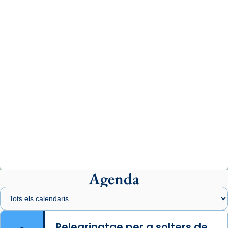
www.vaticannews.va/es/iglesia/news/2026-
07/carmina-historia-depresion-papa-viaje-
espana-testimoni...
Photo
View on Facebook
·
Share
Arquebisbat de Barcelona
2 weeks ago
«Avui les santes Juliana i Semproniana ens
ajuden a alçar la mirada»
Mons. Sergi Gordo, bisbe de Tortosa, ha
presidit aquest 27 de juliol la missa de Les
Agenda
Santes de Mataró.
🔗
tinyurl.com/cvu5jmbk
📸 J. Merino
Pelegrinatge per a solters de