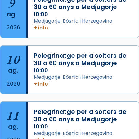
9
30 a 60 anys a Medjugorje
Photo
ag.
10:00
View on Facebook
·
Share
Medjugorje, Bòsnia i Herzegovina
2026
+ info
Arquebisbat de Barcelona
is at Catedral
de Barcelona.
2 weeks ago
Aquest dilluns, 27 de juliol, ha tingut lloc la
10
Pelegrinatge per a solters de
missa d’acció de gràcies en agraïment al
30 a 60 anys a Medjugorje
ag.
comitè organitzador de la visita apostòlica
10:00
Medjugorje, Bòsnia i Herzegovina
del Sant Pare Lleó XIV a Barcelona, i als
2026
+ info
col·laboradors, a la Catedral de Barcelona.
L’arquebisbe de Barcelona, el cardenal Joan
Josep Omella, ha presidit la missa i l’ha
11
Pelegrinatge per a solters de
concelebrat el bisbe auxiliar de Barcelona,
30 a 60 anys a Medjugorje
Mons. David Abadías.
ag.
10:00
📸 Dr. G. Simón
Medjugorje, Bòsnia i Herzegovina