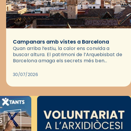
Campanars amb vistes a Barcelona
Quan arriba l’estiu, la calor ens convida a
buscar altura. El patrimoni de l’Arquebisbat de
Barcelona amaga els secrets més ben
guardats per gaudir del capvespre: els seus
campanars i les cobertes…
30/07/2026