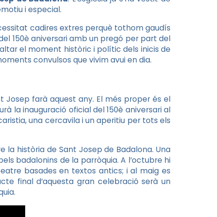
motiu i especial.
ecessitat cadires extres perquè tothom gaudís
 del 150è aniversari amb un pregó per part del
tar el moment històric i polític dels inicis de
s moments convulsos que vivim avui en dia.
t Josep farà aquest any. El més proper és el
rà la inauguració oficial del 150è aniversari al
stia, una cercavila i un aperitiu per tots els
bre la història de Sant Josep de Badalona. Una
els badalonins de la parròquia. A l’octubre hi
atre basades en textos antics; i al maig es
acte final d’aquesta gran celebració serà un
quia.