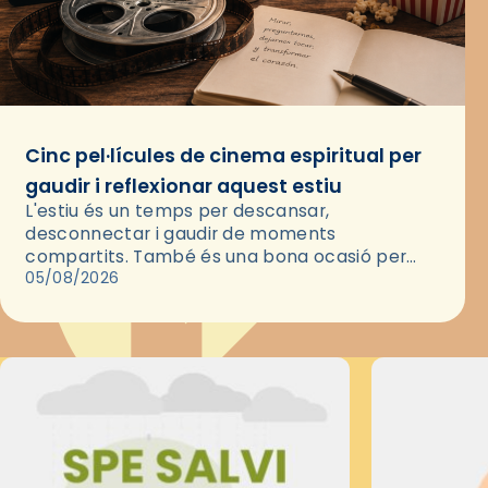
Cinc pel·lícules de cinema espiritual per
gaudir i reflexionar aquest estiu
L'estiu és un temps per descansar,
desconnectar i gaudir de moments
compartits. També és una bona ocasió per
deixar-se portar per una bona història i, a
05/08/2026
través del cinema, reflexionar sobre les…