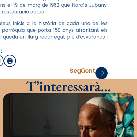
fins el 19 de març de 1962 que Narcís Jubany,
a restauració actual.
eus inicis a la història de cada una de les
a parròquia que porta 150 anys afrontant els
 queda un llarg recorregut ple d’esvorancs i
:
sApp
mail
Imprimir
Següent
T’interessarà…