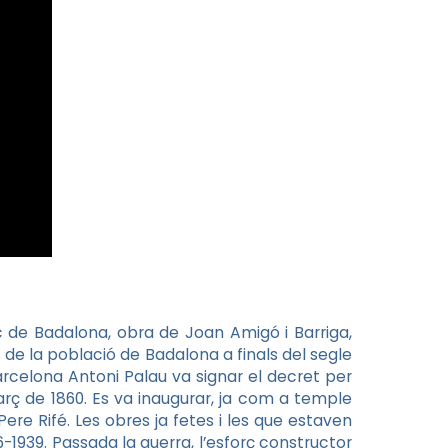
c de Badalona, obra de Joan Amigó i Barriga,
 de la població de Badalona a finals del segle
arcelona Antoni Palau va signar el decret per
rç de 1860. Es va inaugurar, ja com a temple
 Pere Rifé. Les obres ja fetes i les que estaven
1939. Passada la guerra, l’esforç constructor