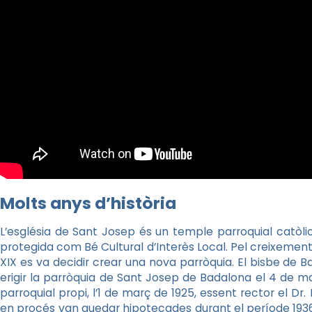
Molts anys d’història
L’església de Sant Josep és un temple parroquial catòli
protegida com Bé Cultural d’Interès Local. Pel creixement
XIX es va decidir crear una nova parròquia. El bisbe de B
erigir la parròquia de Sant Josep de Badalona el 4 de ma
parroquial propi, l’1 de març de 1925, essent rector el Dr.
en procés van quedar hipotecades durant el període 1936-