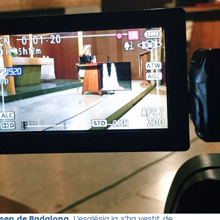
osep de Badalona
. L’església ja s’ha vestit de