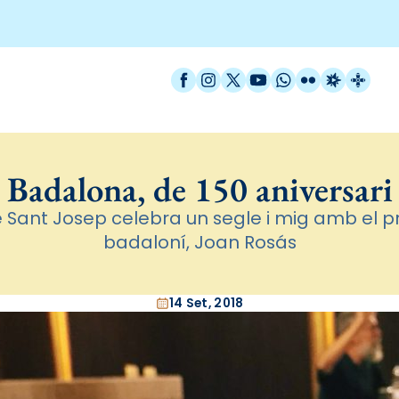
Facebook
Instagram
X / Twitter
YouTube
WhatsApp
Flickr
Radio Est
Catal
Badalona, de 150 aniversari
 Sant Josep celebra un segle i mig amb el preg
badaloní, Joan Rosás
14 Set, 2018