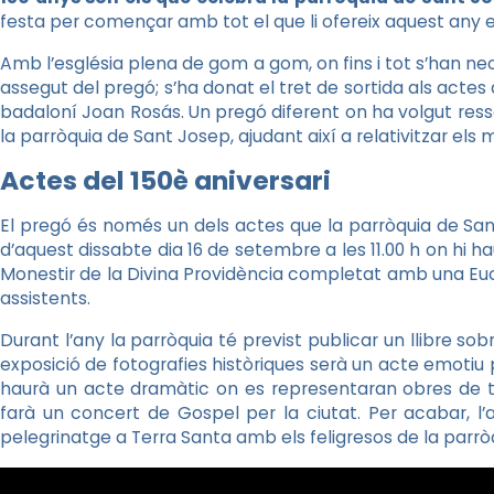
festa per començar amb tot el que li ofereix aquest any e
Amb l’església plena de gom a gom, on fins i tot s’han n
assegut del pregó; s’ha donat el tret de sortida als actes
badaloní Joan Rosás. Un pregó diferent on ha volgut ressal
la parròquia de Sant Josep, ajudant així a relativitzar el
Actes del 150è aniversari
El pregó és només un dels actes que la parròquia de San
d’aquest dissabte dia 16 de setembre a les 11.00 h on hi hau
Monestir de la Divina Providència completat amb una Eucari
assistents.
Durant l’any la parròquia té previst publicar un llibre so
exposició de fotografies històriques serà un acte emotiu p
haurà un acte dramàtic on es representaran obres de te
farà un concert de Gospel per la ciutat. Per acabar, l’
pelegrinatge a Terra Santa amb els feligresos de la parrò