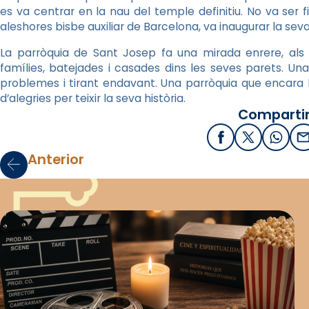
es va centrar en la nau del temple definitiu. No va ser 
aleshores bisbe auxiliar de Barcelona, va inaugurar la sev
La parròquia de Sant Josep fa una mirada enrere, als s
famílies, batejades i casades dins les seves parets. Un
problemes i tirant endavant. Una parròquia que encara li
d’alegries per teixir la seva història.
Compartir
Facebook
X / Twitter
What
E
Anterior