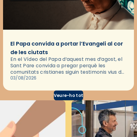
El Papa convida a portar l’Evangeli al cor
de les ciutats
En el Vídeo del Papa d’aquest mes d’agost, el
Sant Pare convida a pregar perquè les
comunitats cristianes siguin testimonis vius de
l’Evangeli enmig de les ciutats. A través d’una
03/08/2026
pregària, el…
Veure-ho tot