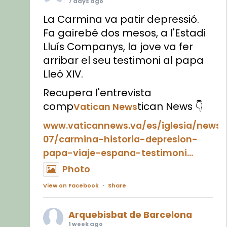
7 days ago
La Carmina va patir depressió.
Fa gairebé dos mesos, a l'Estadi
Lluís Companys, la jove va fer
arribar el seu testimoni al papa
Lleó XIV.
Recupera l'entrevista
comp
tican News 👇
Vatican News
www.vaticannews.va/es/iglesia/news
07/carmina-historia-depresion-
papa-viaje-espana-testimoni...
Photo
View on Facebook
·
Share
Arquebisbat de Barcelona
1 week ago