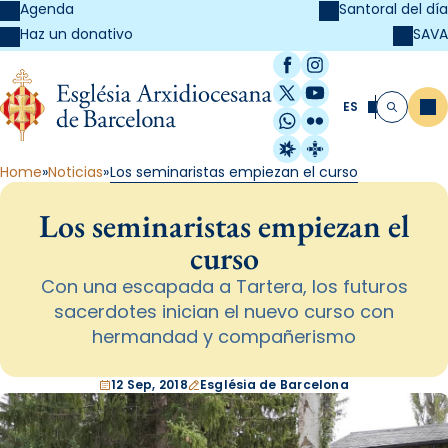
Agenda
Santoral del día
SAVA
Haz un donativo
Facebook
Instagram
X / Twitter
YouTube
ES
Me
Buscar
WhatsApp
Flickr
Radio Estel
Catalunya Cristi
Home
Noticias
Los seminaristas empiezan el curso
Los seminaristas empiezan el
curso
Con una escapada a Tartera, los futuros
sacerdotes inician el nuevo curso con
hermandad y compañerismo
12 Sep, 2018
Església de Barcelona