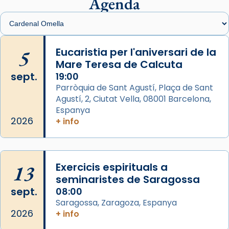
Agenda
Foto
View on Facebook
·
Share
Arquebisbat de Barcelona
is at Catedral
5
Eucaristia per l'aniversari de la
de Barcelona.
Mare Teresa de Calcuta
2 weeks ago
sept.
19:00
Aquest dilluns, 27 de juliol, ha tingut lloc la
Parròquia de Sant Agustí, Plaça de Sant
missa d’acció de gràcies en agraïment al
Agustí, 2, Ciutat Vella, 08001 Barcelona,
comitè organitzador de la visita apostòlica
Espanya
del Sant Pare Lleó XIV a Barcelona, i als
2026
+ info
col·laboradors, a la Catedral de Barcelona.
L’arquebisbe de Barcelona, el cardenal Joan
Josep Omella, ha presidit la missa i l’ha
13
Exercicis espirituals a
concelebrat el bisbe auxiliar de Barcelona,
seminaristes de Saragossa
Mons. David Abadías.
sept.
08:00
Saragossa, Zaragoza, Espanya
📸 Dr. G. Simón
2026
+ info
Foto