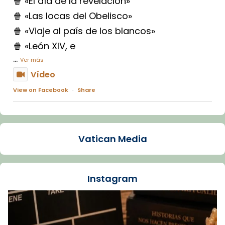
🍿 «El día de la revelación»
🍿 «Las locas del Obelisco»
🍿 «Viaje al país de los blancos»
🍿 «León XIV, e
...
Ver más
Vídeo
View on Facebook
·
Share
Arquebisbat de Barcelona
1 week ago
Vatican Media
La Carmina va patir depressió. Fa gairebé
dos mesos, a l'Estadi Lluís Companys, la
jove va fer arribar el seu testimoni al papa
Instagram
Lleó XIV.
Recupera l'entrevista comp
Vatican
tican News 👇
News