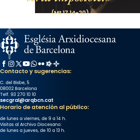
(Mt 17,14-20)
Facebook
Instagram
X / Twitter
YouTube
WhatsApp
Flickr
Radio Estel
Catalunya Cristiana
Contacto y sugerencias:
C. del Bisbe, 5
08002 Barcelona
Telf. 93 270 10 10
secgral@arqbcn.cat
Horario de atención al público:
de lunes a viernes, de 9 a 14 h.
Visitas al Archivo Diocesano:
de lunes a jueves, de 10 a 13 h.