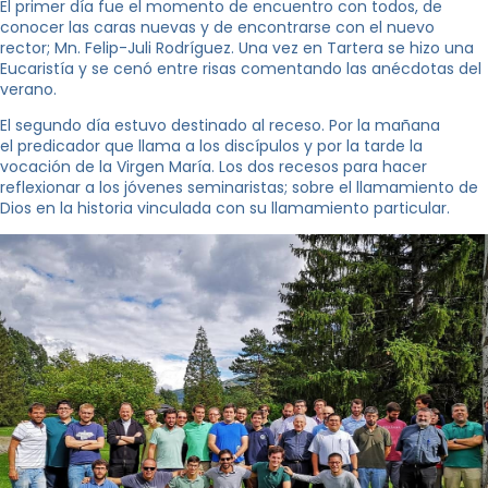
El primer día fue el momento de encuentro con todos, de
conocer las caras nuevas y de encontrarse con el nuevo
rector; Mn. Felip-Juli Rodríguez. Una vez en Tartera se hizo una
Eucaristía y se cenó entre risas comentando las anécdotas del
verano.
El segundo día estuvo destinado al receso. Por la mañana
el predicador que llama a los discípulos y por la tarde la
vocación de la Virgen María. Los dos recesos para hacer
reflexionar a los jóvenes seminaristas; sobre el llamamiento de
Dios en la historia vinculada con su llamamiento particular.