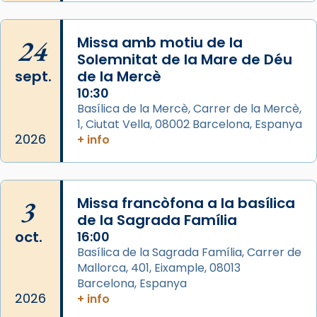
View on Facebook
·
Share
24
Missa amb motiu de la
Arquebisbat de Barcelona
Solemnitat de la Mare de Déu
2 weeks ago
sept.
de la Mercè
Memòria de les santes Juliana i
10:30
Semproniana, verges i màrtirs.
Basílica de la Mercè, Carrer de la Mercè,
1, Ciutat Vella, 08002 Barcelona, Espanya
Acompanyant la història de sant Cugat, a
2026
+ info
partir de l’Edat Mitjana sorgeix la tradició
que les santes Juliana (“relatiu a Júlia”) i
Semproniana (“relatiu a Semprònia =
3
Missa francòfona a la basílica
eterna”) són deixebles seves. I l’any 1667, el
de la Sagrada Família
frare Joan Gaspar Roig, afirma en una obra
oct.
16:00
que les santes són filles de l’antiga Iluro.
Basílica de la Sagrada Família, Carrer de
Mataró en reivindicarà les relíq
Mallorca, 401, Eixample, 08013
...
Ver más
Barcelona, Espanya
Foto
2026
+ info