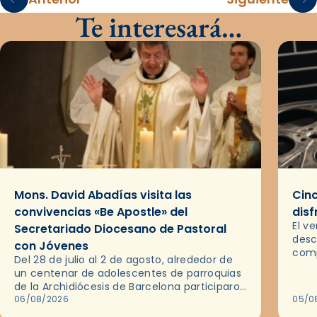
Te interesará…
Mons. David Abadías visita las
Cinc
convivencias «Be Apostle» del
disf
El v
Secretariado Diocesano de Pastoral
desc
con Jóvenes
comp
Del 28 de julio al 2 de agosto, alrededor de
ocas
un centenar de adolescentes de parroquias
histo
de la Archidiócesis de Barcelona participaron
sobr
en las convivencias Be Apostle, organizadas
06/08/2026
05/0
por el Secretariado Diocesano…