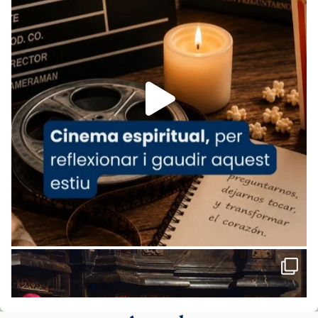
www.vaticannews.va/es/iglesia/news/2026-
07/carmina-historia-depresion-papa-viaje-
espana-testimoni...
Foto
View on Facebook
·
Share
Arquebisbat de Barcelona
2 weeks ago
«Avui les santes Juliana i Semproniana ens
ajuden a alçar la mirada»
Mons. Sergi Gordo, bisbe de Tortosa, ha
presidit aquest 27 de juliol la missa de Les
Santes de Mataró.
🔗
tinyurl.com/cvu5jmbk
📸 J. Merino