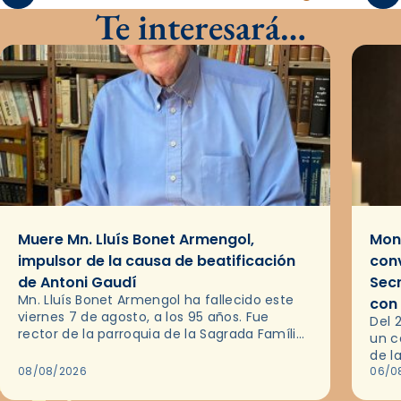
Te interesará…
Muere Mn. Lluís Bonet Armengol,
Mons
impulsor de la causa de beatificación
conv
de Antoni Gaudí
Sec
Mn. Lluís Bonet Armengol ha fallecido este
con
viernes 7 de agosto, a los 95 años. Fue
Del 
rector de la parroquia de la Sagrada Família
un c
de Barcelona durante 25 años, entre 1993 y…
de l
08/08/2026
en l
06/0
por 