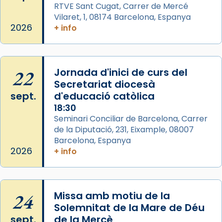
View on Facebook
·
Share
RTVE Sant Cugat, Carrer de Mercé
Vilaret, 1, 08174 Barcelona, Espanya
2026
+ info
Arquebisbat de Barcelona
2 weeks ago
Memòria de les santes Juliana i
Semproniana, verges i màrtirs.
22
Jornada d'inici de curs del
Secretariat diocesà
Acompanyant la història de sant Cugat, a
sept.
d'educació catòlica
partir de l’Edat Mitjana sorgeix la tradició
18:30
que les santes Juliana (“relatiu a Júlia”) i
Seminari Conciliar de Barcelona, Carrer
Semproniana (“relatiu a Semprònia =
de la Diputació, 231, Eixample, 08007
eterna”) són deixebles seves. I l’any 1667, el
Barcelona, Espanya
frare Joan Gaspar Roig, afirma en una obra
2026
+ info
que les santes són filles de l’antiga Iluro.
Mataró en reivindicarà les relíq
...
Ver más
24
Missa amb motiu de la
Foto
Solemnitat de la Mare de Déu
sept.
de la Mercè
View on Facebook
·
Share