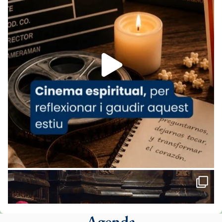
www.vaticannews.va/es/iglesia/news/2026-
07/carmina-historia-depresion-papa-viaje-
espana-testimoni...
Foto
View on Facebook
·
Share
Arquebisbat de Barcelona
2 weeks ago
«Avui les santes Juliana i Semproniana ens
ajuden a alçar la mirada»
Mons. Sergi Gordo, bisbe de Tortosa, ha
presidit aquest 27 de juliol la missa de Les
Santes de Mataró.
🔗
tinyurl.com/cvu5jmbk
📸 J. Merino
Agenda
Foto