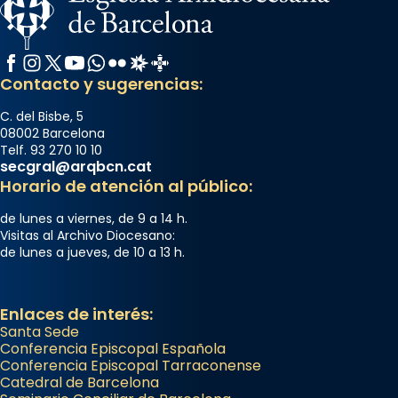
Facebook
Instagram
X / Twitter
YouTube
WhatsApp
Flickr
Radio Estel
Catalunya Cristiana
Contacto y sugerencias:
C. del Bisbe, 5
08002 Barcelona
Telf. 93 270 10 10
secgral@arqbcn.cat
Horario de atención al público:
de lunes a viernes, de 9 a 14 h.
Visitas al Archivo Diocesano:
de lunes a jueves, de 10 a 13 h.
Enlaces de interés:
Santa Sede
Conferencia Episcopal Española
Conferencia Episcopal Tarraconense
Catedral de Barcelona