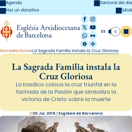
Agenda
Santoral del día
SAVA
Haz un donativo
Facebook
Instagram
X / Twitter
YouTube
ES
Me
Buscar
WhatsApp
Flickr
Radio Estel
Catalunya Cristi
Home
Noticias
La Sagrada Familia instala la Cruz Gloriosa
La Sagrada Familia instala la
Cruz Gloriosa
La basílica coloca la cruz triunfal en la
fachada de la Pasión que simboliza la
victoria de Cristo sobre la muerte
03 Jul, 2018
Església de Barcelona