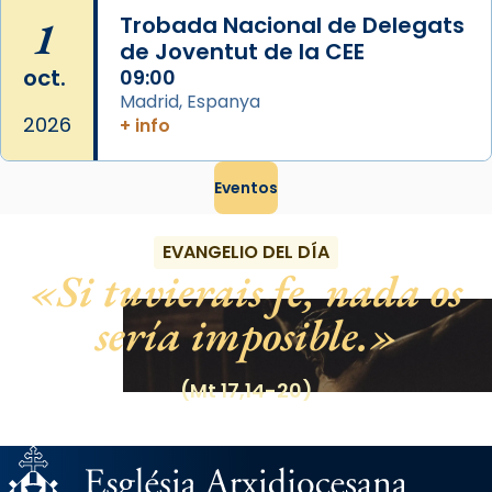
1
Trobada Nacional de Delegats
de Joventut de la CEE
oct.
09:00
Madrid, Espanya
2026
+ info
Eventos
EVANGELIO DEL DÍA
Si tuvierais fe, nada os
sería imposible.
(Mt 17,14-20)