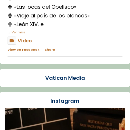
🍿 «Las locas del Obelisco»
🍿 «Viaje al país de los blancos»
🍿 «León XIV, e
...
Ver más
Vídeo
View on Facebook
·
Share
Arquebisbat de Barcelona
1 week ago
Vatican Media
La Carmina va patir depressió. Fa gairebé
dos mesos, a l'Estadi Lluís Companys, la
jove va fer arribar el seu testimoni al papa
Instagram
Lleó XIV.
Recupera l'entrevista comp
Vatican
tican News 👇
News