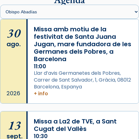
View on Facebook
·
Share
Arquebisbat de Barcelona
is at Catedral
30
Missa amb motiu de la
de Barcelona.
festivitat de Santa Juana
2 weeks ago
ago.
Jugan, mare fundadora de les
Aquest dilluns, 27 de juliol, ha tingut lloc la
Germanes dels Pobres, a
missa d’acció de gràcies en agraïment al
Barcelona
comitè organitzador de la visita apostòlica
11:00
del Sant Pare Lleó XIV a Barcelona, i als
Llar d’avis Germanetes dels Pobres,
col·laboradors, a la Catedral de Barcelona.
Carrer de Sant Salvador, 1, Gràcia, 08012
Barcelona, Espanya
L’arquebisbe de Barcelona, el cardenal Joan
2026
+ info
Josep Omella, ha presidit la missa i l’ha
concelebrat el bisbe auxiliar de Barcelona,
Mons. David Abadías.
13
Missa a La2 de TVE, a Sant
📸 Dr. G. Simón
Cugat del Vallès
Foto
sept.
10:30