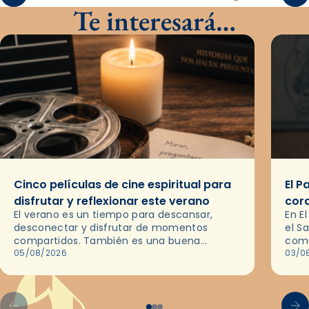
Te interesará…
Cinco películas de cine espiritual para
El P
disfrutar y reflexionar este verano
cor
El verano es un tiempo para descansar,
En E
desconectar y disfrutar de momentos
el S
compartidos. También es una buena
comu
ocasión para dejarse llevar por una buena
05/08/2026
del 
03/0
historia y, a través del cine, reflexionar
sobre…