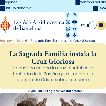
Agenda
Santoral del día
SAVA
Haz un donativo
Facebook
Instagram
X / Twitter
YouTube
ES
Me
Buscar
WhatsApp
Flickr
Radio Estel
Catalunya Cristi
Home
Noticias
La Sagrada Familia instala la Cruz Gloriosa
La Sagrada Familia instala la
Cruz Gloriosa
La basílica coloca la cruz triunfal en la
fachada de la Pasión que simboliza la
victoria de Cristo sobre la muerte
03 Jul, 2018
Església de Barcelona