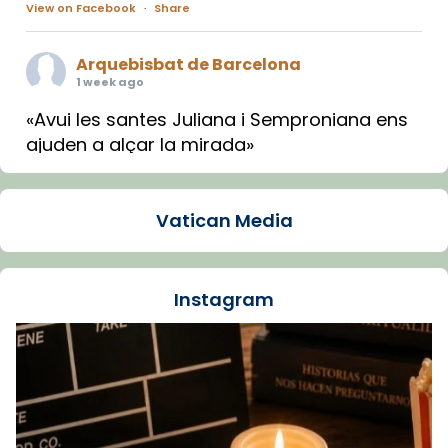
View on Facebook
·
Share
Arquebisbat de Barcelona
1 week ago
«Avui les santes Juliana i Semproniana ens
ajuden a alçar la mirada»
Mons. Sergi Gordo, bisbe de Tortosa, ha
presidit aquest 27 de juliol la missa de Les
Vatican Media
Santes de Mataró.
🔗
tinyurl.com/cvu5jmbk
📸 J. Merino
Instagram
Foto
View on Facebook
·
Share
Arquebisbat de Barcelona
is at Catedral
de Barcelona.