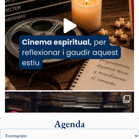
1 week ago
Aquest dilluns, 27 de juliol, ha tingut lloc la
missa d’acció de gràcies en agraïment al
comitè organitzador de la visita apostòlica
del Sant Pare Lleó XIV a Barcelona, i als
col·laboradors, a la Catedral de Barcelona.
L’arquebisbe de Barcelona, el cardenal Joan
Josep Omella, ha presidit la missa i l’ha
concelebrat el bisbe auxiliar de Barcelona,
Mons. David Abadías.
📸 Dr. G. Simón
Foto
View on Facebook
·
Share
Agenda
Arquebisbat de Barcelona
1 week ago