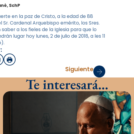
ané, SchP
erte en la paz de Cristo, a la edad de 88
 el Sr. Cardenal Arquebispo emérito, los Sres.
saber a los fieles de la Iglesia para que lo
án lugar hoy lunes, 2 de julio de 2018, a les 11
).
:
sApp
mail
Imprimir
Siguiente
Te interesará…