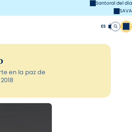
Santoral del día
SAVA
el
unya Cristiana
ES
M
Buscar
P
rte en la paz de
 2018