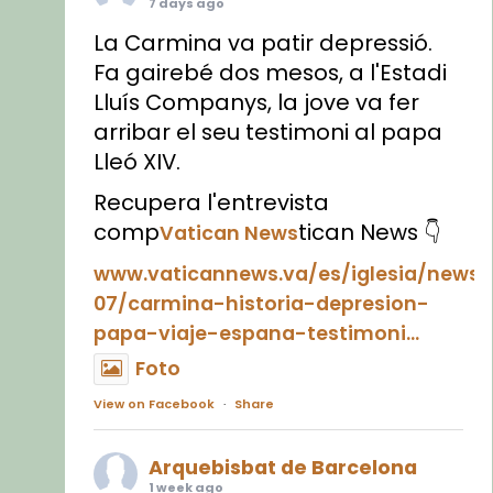
7 days ago
La Carmina va patir depressió.
Fa gairebé dos mesos, a l'Estadi
Lluís Companys, la jove va fer
arribar el seu testimoni al papa
Lleó XIV.
Recupera l'entrevista
comp
tican News 👇
Vatican News
www.vaticannews.va/es/iglesia/news
07/carmina-historia-depresion-
papa-viaje-espana-testimoni...
Foto
View on Facebook
·
Share
Arquebisbat de Barcelona
1 week ago