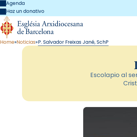
Agenda
Haz un donativo
Home
Noticias
P. Salvador Freixas Jané, SchP
Escolapio al se
Cris