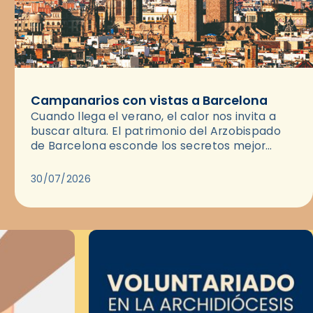
Campanarios con vistas a Barcelona
Cuando llega el verano, el calor nos invita a
buscar altura. El patrimonio del Arzobispado
de Barcelona esconde los secretos mejor
guardados para disfrutar del atardecer: sus
campanarios y las cubiertas de…
30/07/2026