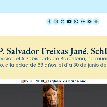
Facebook
Instagram
X / Twitter
YouTube
WhatsApp
Flickr
Radio Est
Catal
P. Salvador Freixas Jané, Sch
rvicio del Arzobispado de Barcelona, ha mue
to, a la edad de 88 años, el día 30 de junio de
02 Jul, 2018
Església de Barcelona