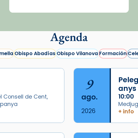
Agenda
mella
Obispo Abadías
Obispo Vilanova
Formación
Cel
9
Peleg
anys
ago.
10:00
l Consell de Cent,
Espanya
Medjugo
2026
+ info