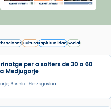
ebraciones
Cultura
Espiritualidad
Social
rinatge per a solters de 30 a 60
Síguenos en Instagram
 a Medjugorje
Cargar más...
rje, Bòsnia i Herzegovina