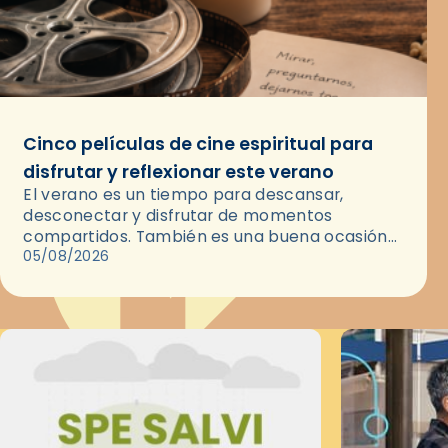
Cinco películas de cine espiritual para
disfrutar y reflexionar este verano
El verano es un tiempo para descansar,
desconectar y disfrutar de momentos
compartidos. También es una buena ocasión
para dejarse llevar por una buena historia y, a
05/08/2026
través del cine, reflexionar sobre…