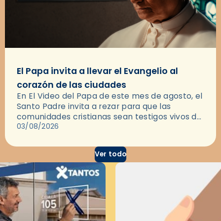
El Papa invita a llevar el Evangelio al
corazón de las ciudades
En El Video del Papa de este mes de agosto, el
Santo Padre invita a rezar para que las
comunidades cristianas sean testigos vivos del
Evangelio en medio de las ciudades. A…
03/08/2026
Ver todo