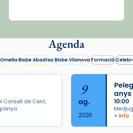
Agenda
 Omella
Bisbe Abadías
Bisbe Vilanova
Formació
Celebr
9
Peleg
anys
ag.
10:00
l Consell de Cent,
Espanya
Medjugo
2026
+ info