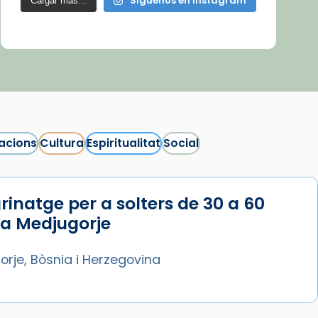
Síguenos en Instagram
Cargar más...
acions
Cultura
Espiritualitat
Social
rinatge per a solters de 30 a 60
 a Medjugorje
rje, Bòsnia i Herzegovina