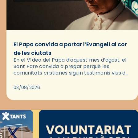
El Papa convida a portar l’Evangeli al cor
de les ciutats
En el Vídeo del Papa d’aquest mes d’agost, el
Sant Pare convida a pregar perquè les
comunitats cristianes siguin testimonis vius de
l’Evangeli enmig de les ciutats. A través d’una
pregària, el…
03/08/2026