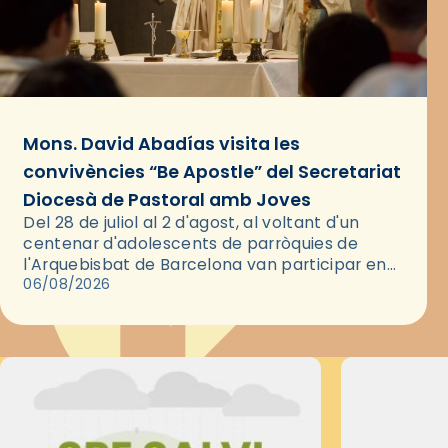
Mons. David Abadías visita les
convivències “Be Apostle” del Secretariat
Diocesà de Pastoral amb Joves
Del 28 de juliol al 2 d'agost, al voltant d'un
centenar d'adolescents de parròquies de
l'Arquebisbat de Barcelona van participar en
les convivències Be Apostle, organitzades pel
06/08/2026
Secretariat Diocesà de Pastoral amb…