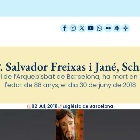
Facebook
Instagram
X / Twitter
YouTube
WhatsApp
Flickr
Radio Est
Catal
. Salvador Freixas i Jané, Sc
ei de l’Arquebisbat de Barcelona, ha mort en l
l'edat de 88 anys, el dia 30 de juny de 2018
02 Jul, 2018
Església de Barcelona