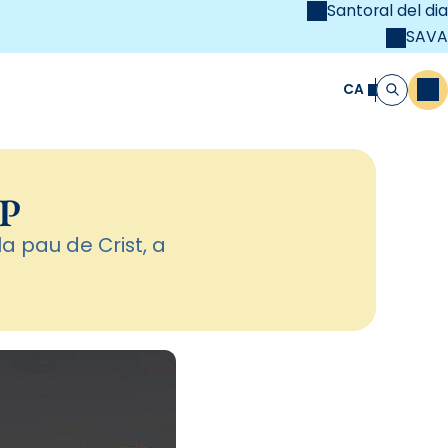
Santoral del dia
SAVA
el
unya Cristiana
CA
M
Cerca
hP
a pau de Crist, a