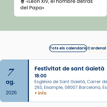
🍿 «León XIV, el hombre detrás
del Papa»
🍿 «Las ovejas detectives»
▶️ Descobreix les seves
recomanacions i prepara una
bona sessió de cinema aquest
est
itual
#CinemaEspiritual
Tots els calendaris
Cardenal
@cinemaspiritcat
Imatge: Generada amb IA
(OpenAI)
7
Festivitat de sant Gaietà
Video
18:00
ag.
Església de Sant Gaietà, Carrer de
View on Facebook
·
Share
293, Eixample, 08007 Barcelona, 
2026
+ info
Arquebisbat de Barcelona
1 week ago