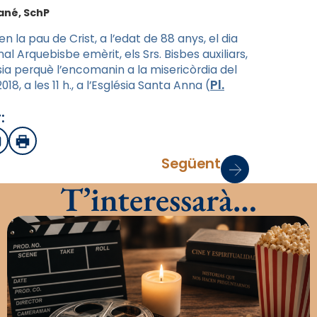
Jané, SchP
 la pau de Crist, a l’edat de 88 anys, el dia
al Arquebisbe emèrit, els Srs. Bisbes auxiliars,
ésia perquè l’encomanin a la misericòrdia del
Pl.
018, a les 11 h., a l’Església Santa Anna (
:
sApp
mail
Imprimir
Següent
T’interessarà…