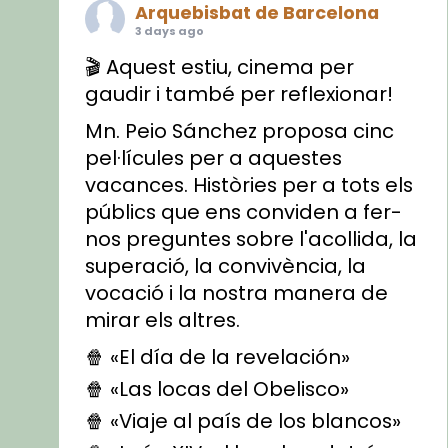
Arquebisbat de Barcelona
3 days ago
🎬 Aquest estiu, cinema per
gaudir i també per reflexionar!
Mn. Peio Sánchez proposa cinc
pel·lícules per a aquestes
vacances. Històries per a tots els
públics que ens conviden a fer-
nos preguntes sobre l'acollida, la
superació, la convivència, la
vocació i la nostra manera de
mirar els altres.
🍿 «El día de la revelación»
🍿 «Las locas del Obelisco»
🍿 «Viaje al país de los blancos»