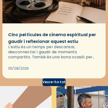
Cinc pel·lícules de cinema espiritual per
gaudir i reflexionar aquest estiu
L'estiu és un temps per descansar,
desconnectar i gaudir de moments
compartits. També és una bona ocasió per
deixar-se portar per una bona història i, a
través del cinema, reflexionar sobre les…
05/08/2026
Veure-ho tot