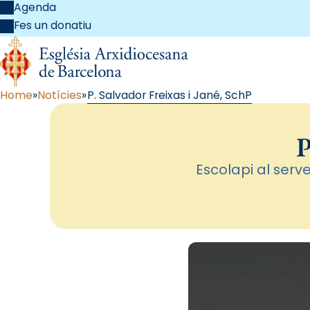
Agenda
Fes un donatiu
Home
Notícies
P. Salvador Freixas i Jané, SchP
P
Escolapi al serv