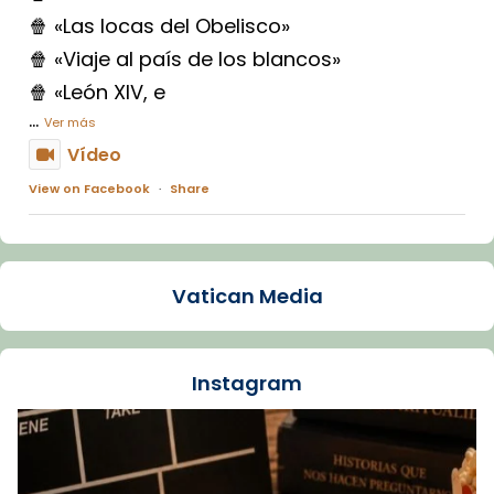
🍿 «Las locas del Obelisco»
🍿 «Viaje al país de los blancos»
🍿 «León XIV, e
...
Ver más
Vídeo
View on Facebook
·
Share
Arquebisbat de Barcelona
1 week ago
Vatican Media
La Carmina va patir depressió. Fa gairebé
dos mesos, a l'Estadi Lluís Companys, la
jove va fer arribar el seu testimoni al papa
Instagram
Lleó XIV.
Recupera l'entrevista comp
Vatican
tican News 👇
News