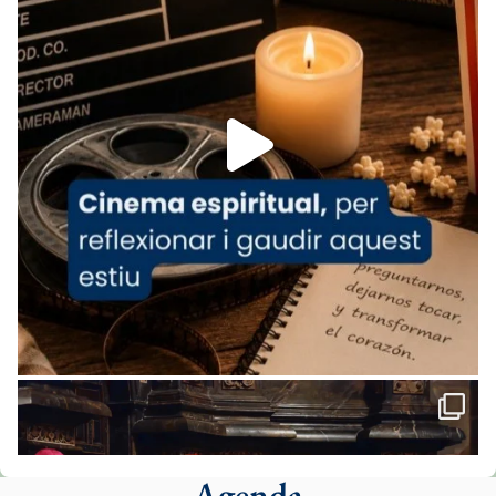
www.vaticannews.va/es/iglesia/news/2026-
07/carmina-historia-depresion-papa-viaje-
espana-testimoni...
Foto
View on Facebook
·
Share
Arquebisbat de Barcelona
2 weeks ago
«Avui les santes Juliana i Semproniana ens
ajuden a alçar la mirada»
Mons. Sergi Gordo, bisbe de Tortosa, ha
presidit aquest 27 de juliol la missa de Les
Santes de Mataró.
🔗
tinyurl.com/cvu5jmbk
📸 J. Merino
Agenda
Foto