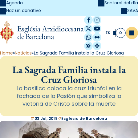
Agenda
Santoral del día
SAVA
Haz un donativo
Facebook
Instagram
X / Twitter
YouTube
ES
Me
Buscar
WhatsApp
Flickr
Radio Estel
Catalunya Cristi
Home
Noticias
La Sagrada Familia instala la Cruz Gloriosa
La Sagrada Familia instala la
Cruz Gloriosa
La basílica coloca la cruz triunfal en la
fachada de la Pasión que simboliza la
victoria de Cristo sobre la muerte
03 Jul, 2018
Església de Barcelona