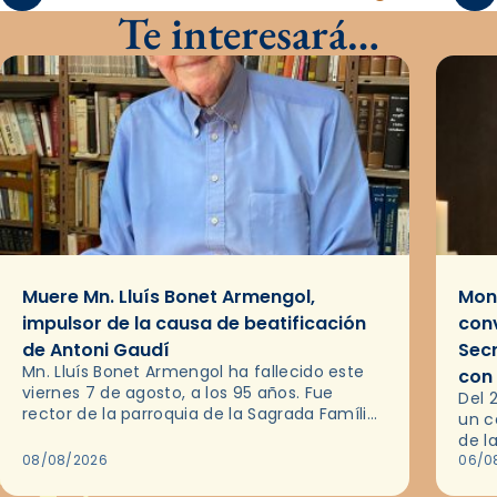
Te interesará…
Muere Mn. Lluís Bonet Armengol,
Mons
impulsor de la causa de beatificación
conv
de Antoni Gaudí
Sec
Mn. Lluís Bonet Armengol ha fallecido este
con
viernes 7 de agosto, a los 95 años. Fue
Del 
rector de la parroquia de la Sagrada Família
un c
de Barcelona durante 25 años, entre 1993 y…
de l
08/08/2026
en l
06/0
por 