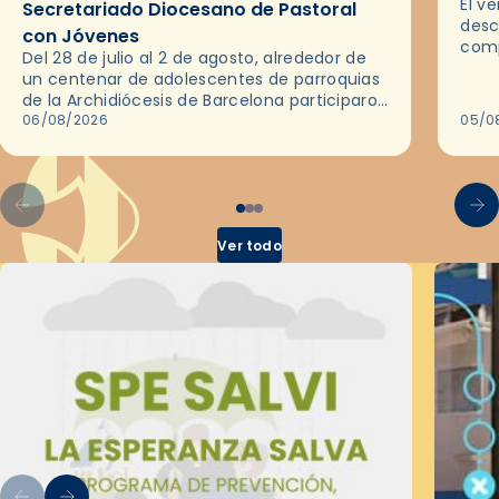
El v
Secretariado Diocesano de Pastoral
desc
con Jóvenes
comp
Del 28 de julio al 2 de agosto, alrededor de
ocas
un centenar de adolescentes de parroquias
histo
de la Archidiócesis de Barcelona participaron
sobr
en las convivencias Be Apostle, organizadas
06/08/2026
05/0
por el Secretariado Diocesano…
Ver todo