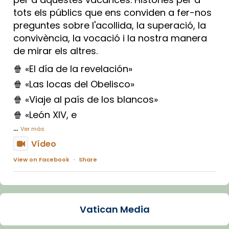
tots els públics que ens conviden a fer-nos
preguntes sobre l'acollida, la superació, la
convivència, la vocació i la nostra manera
de mirar els altres.
🍿 «El día de la revelación»
🍿 «Las locas del Obelisco»
🍿 «Viaje al país de los blancos»
🍿 «León XIV, e
...
Ver más
Vídeo
View on Facebook
·
Share
Arquebisbat de Barcelona
1 week ago
Vatican Media
La Carmina va patir depressió. Fa gairebé