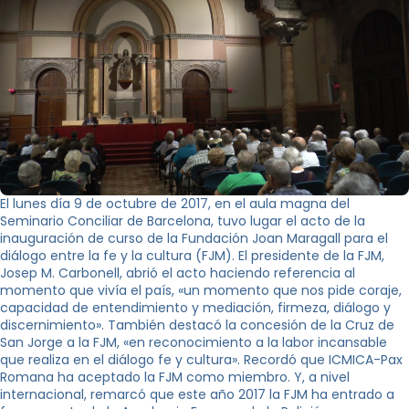
El lunes día 9 de octubre de 2017, en el aula magna del
Seminario Conciliar de Barcelona, ​​tuvo lugar el acto de la
inauguración de curso de la Fundación Joan Maragall para el
diálogo entre la fe y la cultura (FJM). El presidente de la FJM,
Josep M. Carbonell, abrió el acto haciendo referencia al
momento que vivía el país, «un momento que nos pide coraje,
capacidad de entendimiento y mediación, firmeza, diálogo y
discernimiento». También destacó la concesión de la Cruz de
San Jorge a la FJM, «en reconocimiento a la labor incansable
que realiza en el diálogo fe y cultura». Recordó que ICMICA-Pax
Romana ha aceptado la FJM como miembro. Y, a nivel
internacional, remarcó que este año 2017 la FJM ha entrado a