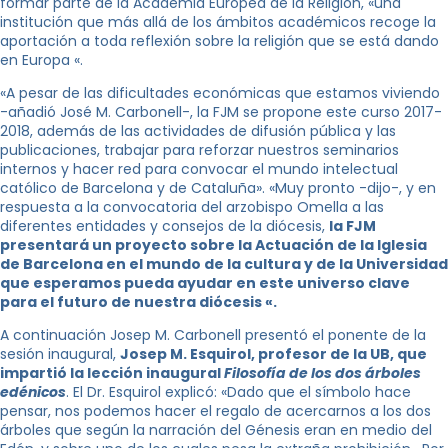
formar parte de la Academia Europea de la Religión, «una
institución que más allá de los ámbitos académicos recoge la
aportación a toda reflexión sobre la religión que se está dando
en Europa «.
«A pesar de las dificultades económicas que estamos viviendo
-añadió José M. Carbonell-, la FJM se propone este curso 2017-
2018, además de las actividades de difusión pública y las
publicaciones, trabajar para reforzar nuestros seminarios
internos y hacer red para convocar el mundo intelectual
católico de Barcelona y de Cataluña». «Muy pronto -dijo-, y en
respuesta a la convocatoria del arzobispo Omella a las
diferentes entidades y consejos de la diócesis,
la FJM
presentará un proyecto sobre la Actuación de la Iglesia
de Barcelona en el mundo de la cultura y de la Universidad
que esperamos pueda ayudar en este universo clave
para el futuro de nuestra diócesis «.
A continuación Josep M. Carbonell presentó el ponente de la
sesión inaugural,
Josep M. Esquirol, profesor de la UB, que
impartió la lección inaugural
Filosofía de los dos árboles
edénicos
. El Dr. Esquirol explicó: «Dado que el símbolo hace
pensar, nos podemos hacer el regalo de acercarnos a los dos
árboles que según la narración del Génesis eran en medio del