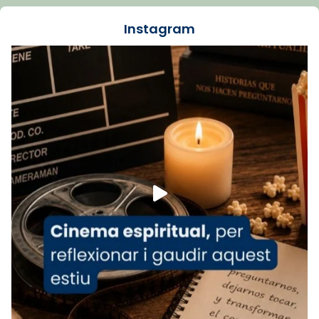
dos mesos, a l'Estadi Lluís Companys, la
jove va fer arribar el seu testimoni al papa
Instagram
Lleó XIV.
Recupera l'entrevista comp
Vatican
tican News 👇
News
www.vaticannews.va/es/iglesia/news/2026-
07/carmina-historia-depresion-papa-viaje-
espana-testimoni...
Foto
View on Facebook
·
Share
Arquebisbat de Barcelona
2 weeks ago
«Avui les santes Juliana i Semproniana ens
ajuden a alçar la mirada»
Mons. Sergi Gordo, bisbe de Tortosa, ha