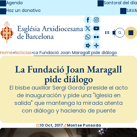
Agenda
Santoral del día
SAVA
Haz un donativo
Facebook
Instagram
X / Twitter
YouTube
ES
Me
Buscar
WhatsApp
Flickr
Radio Estel
Catalunya Cristi
Home
Noticias
La Fundació Joan Maragall pide diálogo
La Fundació Joan Maragall
pide diálogo
El bisbe auxiliar Sergi Gordo preside el acto
de inauguración y pide una "Iglesia en
salida" que mantenga la mirada atenta
con diálogo y haciendo de puente
10 Oct, 2017
Montse Punsoda