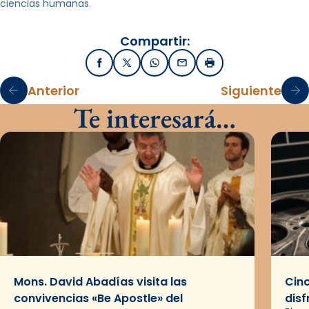
ciencias humanas.
Compartir:
Facebook
X / Twitter
WhatsApp
Email
Imprimir
Anterior
Siguiente
Te interesará…
Mons. David Abadías visita las
Cinc
convivencias «Be Apostle» del
disf