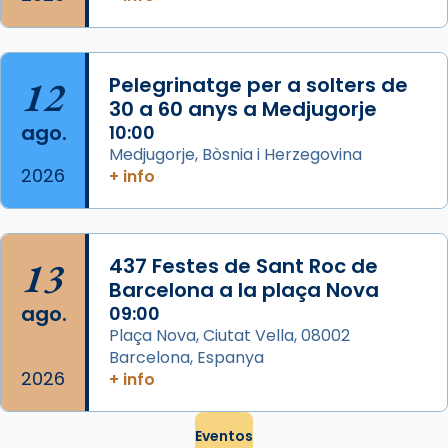
que les santes són filles de l’antiga Iluro.
Mataró en reivindicarà les relíq
...
Ver más
12
Pelegrinatge per a solters de
Foto
30 a 60 anys a Medjugorje
ago.
10:00
View on Facebook
·
Share
Medjugorje, Bòsnia i Herzegovina
2026
+ info
13
437 Festes de Sant Roc de
Barcelona a la plaça Nova
ago.
09:00
Plaça Nova, Ciutat Vella, 08002
Barcelona, Espanya
2026
+ info
Eventos