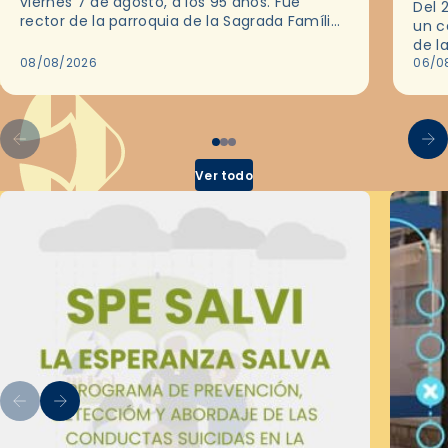
viernes 7 de agosto, a los 95 años. Fue
Del 
rector de la parroquia de la Sagrada Família
un c
de Barcelona durante 25 años, entre 1993 y…
de l
08/08/2026
en l
06/0
por 
Ver todo