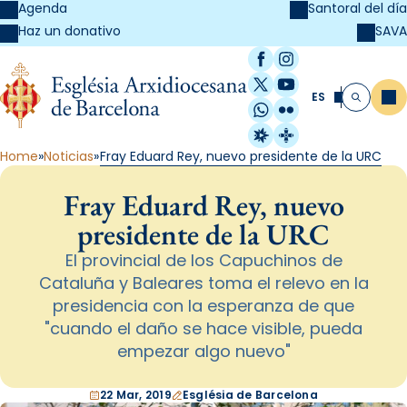
Agenda
Santoral del día
SAVA
Haz un donativo
Facebook
Instagram
X / Twitter
YouTube
ES
Me
Buscar
WhatsApp
Flickr
Radio Estel
Catalunya Cristi
Home
Noticias
Fray Eduard Rey, nuevo presidente de la URC
Fray Eduard Rey, nuevo
presidente de la URC
El provincial de los Capuchinos de
Cataluña y Baleares toma el relevo en la
presidencia con la esperanza de que
"cuando el daño se hace visible, pueda
empezar algo nuevo"
22 Mar, 2019
Església de Barcelona