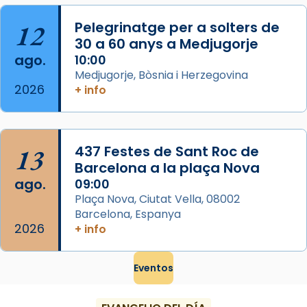
Mataró en reivindicarà les relíq
...
Ver más
12
Pelegrinatge per a solters de
Foto
30 a 60 anys a Medjugorje
ago.
10:00
View on Facebook
·
Share
Medjugorje, Bòsnia i Herzegovina
2026
+ info
13
437 Festes de Sant Roc de
Barcelona a la plaça Nova
ago.
09:00
Plaça Nova, Ciutat Vella, 08002
Barcelona, Espanya
2026
+ info
Eventos