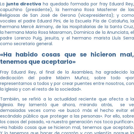
La
junta directiva
ha quedado formada por fray Eduard Rey
capuchino (presidente), la hermana Rosa Masferrer de las
Religiosas de San José de Gerona (vicepresidenta); y como
vocales el padre Eduard Pini, de la Escuela Pía de Cataluña, la
hermana Mercè Arimany, de las Hospitalarias de la Santa Cruz,
la hermana Maria Rosa Masramon, Dominica de la Anunciata, el
padre Lorenzo Puig, jesuita, y el hermano marista Lluís Serra
como secretario general.
«Ha habido cosas que se hicieron mal,
tenemos que aceptarlo»
Fray Eduard Rey, al final de la Asamblea, ha agradecido la
dedicación del padre Màxim Muñoz, sobre todo «por
representarnos a todos y por crear puentes entre nosotros, con
la Iglesia y con el resto de la sociedad».
También, se refirió a la actualidad reciente que afecta a la
Iglesia. Rey lamentó que ahora, mirando atrás, se ve
demasiadas veces como «se buscó más el hecho evitar el
escándalo público que proteger a las personas». Por ello, sobre
los casos del pasado, «a nuestra generación nos toca purificar».
«Ha habido cosas que se hicieron mal, tenemos que aceptarlo.
Y lo tenemos que hacer de corazón y con valentía, porque la