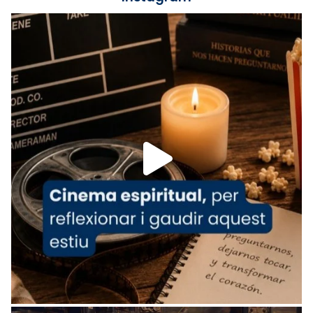
Lleó XIV.
Recupera l'entrevista comp
Vatican
tican News 👇
News
www.vaticannews.va/es/iglesia/news/2026-
07/carmina-historia-depresion-papa-viaje-
espana-testimoni...
Foto
View on Facebook
·
Share
Arquebisbat de Barcelona
2 weeks ago
«Avui les santes Juliana i Semproniana ens
ajuden a alçar la mirada»
Mons. Sergi Gordo, bisbe de Tortosa, ha
presidit aquest 27 de juliol la missa de Les
Santes de Mataró.