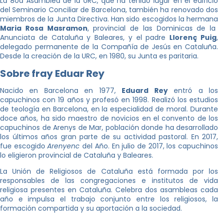
La 80a Asamblea de la URC, que ha tenido lugar en el edificio
del Seminario Conciliar de Barcelona, ​​también ha renovado dos
miembros de la Junta Directiva. Han sido escogidos la hermana
Maria Rosa Masramon
, provincial de las Dominicas de la
Anunciata de Cataluña y Baleares, y el padre
Llorenç Puig
delegado permanente de la Compañía de Jesús en Cataluña.
Desde la creación de la URC, en 1980, su Junta es paritaria.
Sobre fray Eduar Rey
Nacido en Barcelona en 1977,
Eduard Rey
entró a lo
capuchinos con 19 años y profesó en 1998. Realizó los estudios
de teología en Barcelona, ​​en la especialidad de moral. Durante
doce años, ha sido maestro de novicios en el convento de los
capuchinos de Arenys de Mar, población donde ha desarrollado
los últimos años gran parte de su actividad pastoral. En 2017,
fue escogido
Arenyenc
del Año. En julio de 2017, los capuchino
lo eligieron provincial de Cataluña y Baleares.
La Unión de Religiosos de Cataluña está formada por los
responsables de las congregaciones e institutos de vida
religiosa presentes en Cataluña. Celebra dos asambleas cada
año e impulsa el trabajo conjunto entre los religiosos, la
formación compartida y su aportación a la sociedad.