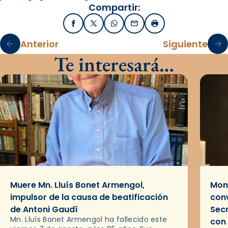
Compartir:
Facebook
X / Twitter
WhatsApp
Email
Imprimir
Anterior
Siguiente
Te interesará…
Muere Mn. Lluís Bonet Armengol,
Mons
impulsor de la causa de beatificación
conv
de Antoni Gaudí
Sec
Mn. Lluís Bonet Armengol ha fallecido este
con