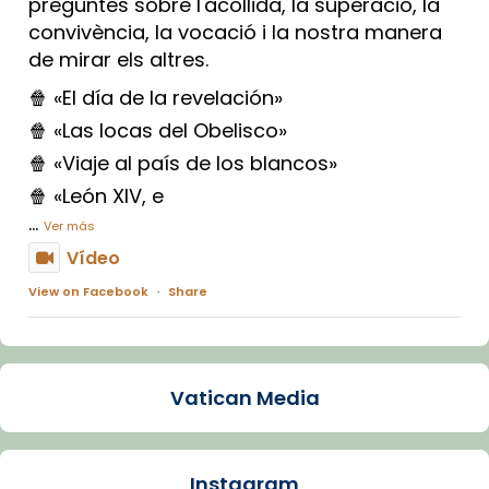
preguntes sobre l'acollida, la superació, la
convivència, la vocació i la nostra manera
de mirar els altres.
🍿 «El día de la revelación»
🍿 «Las locas del Obelisco»
🍿 «Viaje al país de los blancos»
🍿 «León XIV, e
...
Ver más
Vídeo
View on Facebook
·
Share
Arquebisbat de Barcelona
1 week ago
Vatican Media
La Carmina va patir depressió. Fa gairebé
dos mesos, a l'Estadi Lluís Companys, la
jove va fer arribar el seu testimoni al papa
Instagram