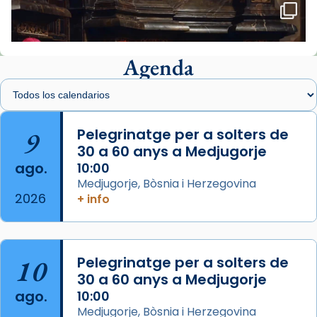
🔗
tinyurl.com/cvu5jmbk
📸 J. Merino
Agenda
Foto
View on Facebook
·
Share
Arquebisbat de Barcelona
is at Catedral
9
Pelegrinatge per a solters de
de Barcelona.
30 a 60 anys a Medjugorje
2 weeks ago
ago.
10:00
Aquest dilluns, 27 de juliol, ha tingut lloc la
Medjugorje, Bòsnia i Herzegovina
missa d’acció de gràcies en agraïment al
2026
+ info
comitè organitzador de la visita apostòlica
del Sant Pare Lleó XIV a Barcelona, i als
col·laboradors, a la Catedral de Barcelona.
10
Pelegrinatge per a solters de
L’arquebisbe de Barcelona, el cardenal Joan
30 a 60 anys a Medjugorje
Josep Omella, ha presidit la missa i l’ha
ago.
10:00
concelebrat el bisbe auxiliar de Barcelona,
Medjugorje, Bòsnia i Herzegovina