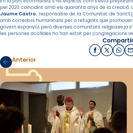
En la part informativa, s’ha explicat com s’està preparant
pel 2020 coincidint amb els quaranta anys de la creació 
Jaume Castro
, responsable de la Comunitat de Sant’Eg
amb corredors humanitaris per a refugiats que promouen a
govern espanyol, però diverses comunitats religioses ja s’h
les persones acollides ho han estat per congregacions rel
Compartir
Facebook
X / Twitter
What
E
Anterior