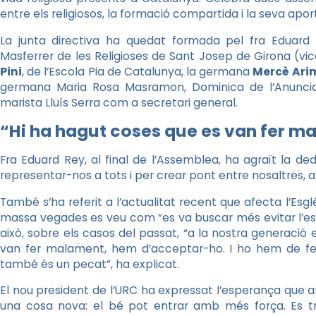
entre els religiosos, la formació compartida i la seva aport
La junta directiva ha quedat formada pel fra Eduard 
Masferrer de les Religioses de Sant Josep de Girona (vi
Pini
, de l’Escola Pia de Catalunya, la germana
Mercè Ari
germana Maria Rosa Masramon, Dominica de l’Anunciata,
marista Lluís Serra com a secretari general.
“Hi ha hagut coses que es van fer 
Fra Eduard Rey, al final de l’Assemblea, ha agraït la d
representar-nos a tots i per crear pont entre nosaltres, am
També s’ha referit a l’actualitat recent que afecta l’Esg
massa vegades es veu com “es va buscar més evitar l’esc
això, sobre els casos del passat, “a la nostra generació 
van fer malament, hem d’acceptar-ho. I ho hem de fer
també és un pecat”, ha explicat.
El nou president de l’URC ha expressat l’esperança que ar
una cosa nova: el bé pot entrar amb més força. Es tr