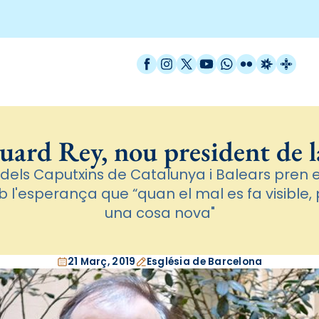
Facebook
Instagram
X / Twitter
YouTube
WhatsApp
Flickr
Radio Est
Catal
uard Rey, nou president de
l dels Caputxins de Catalunya i Balears pren el
 l'esperança que “quan el mal es fa visible
una cosa nova"
21 Març, 2019
Església de Barcelona