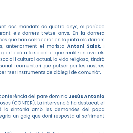
ant dos mandats de quatre anys, el període
rant els darrers tretze anys. En la darrera
es que han col·laborat en la junta els darrers
ls, anteriorment el marista
Antoni Salat
, i
aportació a la societat que realitzen avui els
ocial i cultural actual, la vida religiosa, tindrà
sonal i comunitari que potser per les nostres
er “ser instruments de diàleg i de comunió”.
conferència del pare dominic
Jesús Antonio
iosos (CONFER). La intervenció ha destacat el
bé la sintonia amb les demandes del papa
alegria, un goig que doni resposta al sofriment