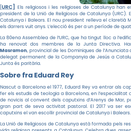
URC]
[
Els religiosos i les religioses de Catalunya han 
president de la Unió de Religiosos de Catalunya (URC). E
Catalunya i Balears. El nou president relleva el clareti
els darrers vuit anys. L’elecció és per a un període de qua
La 80ena Assemblea de l’URC, que ha tingut lloc a l’edifi
ha renovat dos membres de la Junta Directiva. Ha
Masramon
, provincial de les Dominiques de l’Anunciata 
delegat permanent de la Companyia de Jesús a Catalunya
Junta és paritària.
Sobre fra Eduard Rey
Nascut a Barcelona el 1977, Eduard Rey va entrar als cap
fer els estudis de teologia a Barcelona, en l’especialita
de novicis al convent dels caputxins d’Arenys de Mar, 
gran part de seva activitat pastoral. El 2017 va ser esco
caputxins el van escollir provincial de Catalunya i Balears.
La Unió de Religiosos de Catalunya està formada pels res
vida religiosa presents a Catalunya. Celebra dues asse