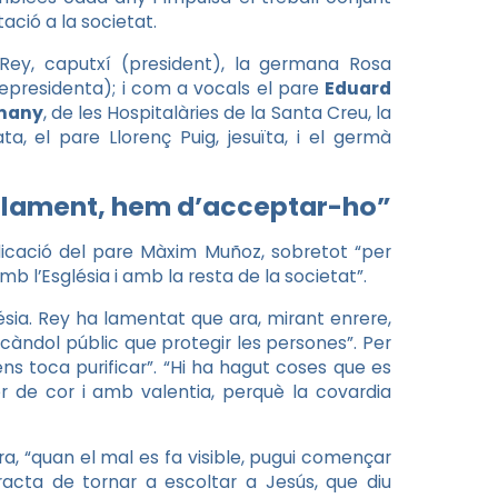
ació a la societat.
Rey, caputxí (president), la germana Rosa
cepresidenta); i com a vocals el pare
Eduard
many
, de les Hospitalàries de la Santa Creu, la
 el pare Llorenç Puig, jesuïta, i el germà
malament, hem d’acceptar-ho”
edicació del pare Màxim Muñoz, sobretot “per
b l’Església i amb la resta de la societat”.
lésia. Rey ha lamentat que ara, mirant enrere,
àndol públic que protegir les persones”. Per
ens toca purificar”. “Hi ha hagut coses que es
 de cor i amb valentia, perquè la covardia
a, “quan el mal es fa visible, pugui començar
acta de tornar a escoltar a Jesús, que diu