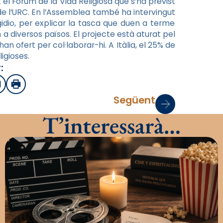
 el Fòrum de la Vida Religiosa que s’ha previst
de l’URC. En l’Assemblea també ha intervingut
idio, per explicar la tasca que duen a terme
 diversos països. El projecte està aturat pel
an ofert per col·laborar-hi. A Itàlia, el 25% de
igioses.
:
sApp
mail
Imprimir
Següent
T’interessarà…