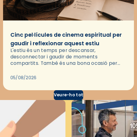
Cinc pel·lícules de cinema espiritual per
gaudir i reflexionar aquest estiu
L'estiu és un temps per descansar,
desconnectar i gaudir de moments
compartits. També és una bona ocasió per
deixar-se portar per una bona història i, a
través del cinema, reflexionar sobre les…
05/08/2026
Veure-ho tot