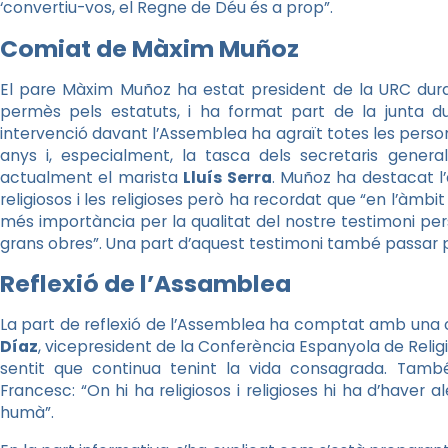
‘convertiu-vos, el Regne de Déu és a prop”.
Comiat de Màxim Muñoz
El pare Màxim Muñoz ha estat president de la URC dur
permès pels estatuts, i ha format part de la junta du
intervenció davant l’Assemblea ha agraït totes les person
anys i, especialment, la tasca dels secretaris genera
actualment el marista
Lluís Serra
. Muñoz ha destacat l’
religiosos i les religioses però ha recordat que “en l’àmbit s
més importància per la qualitat del nostre testimoni per
grans obres”. Una part d’aquest testimoni també passar p
Reflexió de l’Assamblea
La part de reflexió de l’Assemblea ha comptat amb una 
Díaz
, vicepresident de la Conferència Espanyola de Relig
sentit que continua tenint la vida consagrada. Tam
Francesc: “On hi ha religiosos i religioses hi ha d’haver 
humà”.