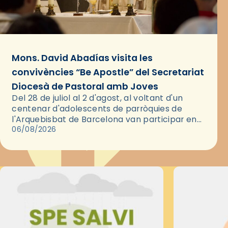
Mons. David Abadías visita les
convivències “Be Apostle” del Secretariat
Diocesà de Pastoral amb Joves
Del 28 de juliol al 2 d'agost, al voltant d'un
centenar d'adolescents de parròquies de
l'Arquebisbat de Barcelona van participar en
les convivències Be Apostle, organitzades pel
06/08/2026
Secretariat Diocesà de Pastoral amb…