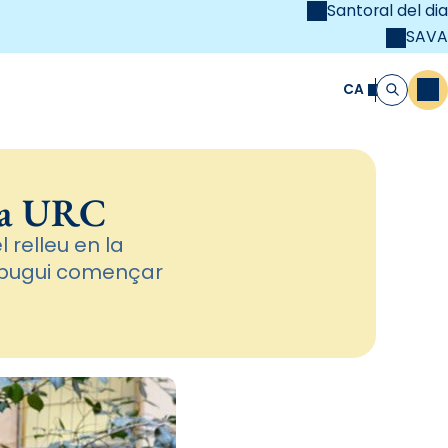
Santoral del dia
SAVA
el
unya Cristiana
CA
M
Cerca
 la URC
 relleu en la
, pugui començar