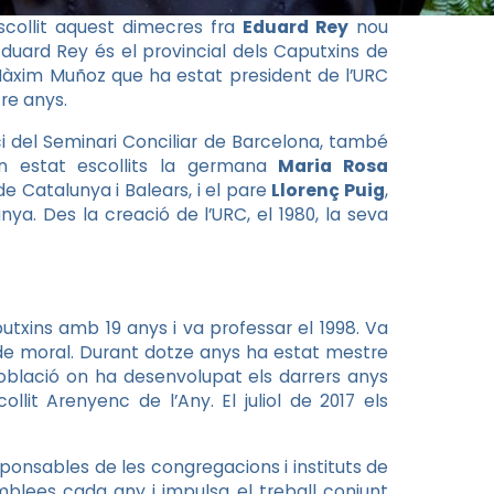
escollit aquest dimecres fra
Eduard Rey
nou
duard Rey és el provincial dels Caputxins de
à Màxim Muñoz que ha estat president de l’URC
tre anys.
ci del Seminari Conciliar de Barcelona, també
n estat escollits la germana
Maria Rosa
de Catalunya i Balears, i el pare
Llorenç Puig
,
. Des la creació de l’URC, el 1980, la seva
utxins amb 19 anys i va professar el 1998. Va
t de moral. Durant dotze anys ha estat mestre
població on ha desenvolupat els darrers anys
llit Arenyenc de l’Any. El juliol de 2017 els
ponsables de les congregacions i instituts de
mblees cada any i impulsa el treball conjunt