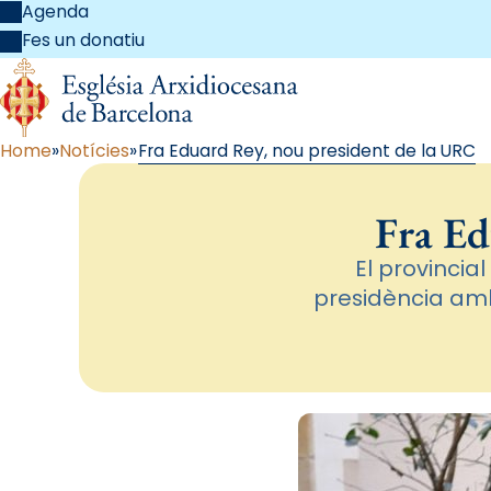
Agenda
Fes un donatiu
Home
Notícies
Fra Eduard Rey, nou president de la URC
Fra Ed
El provincia
presidència amb