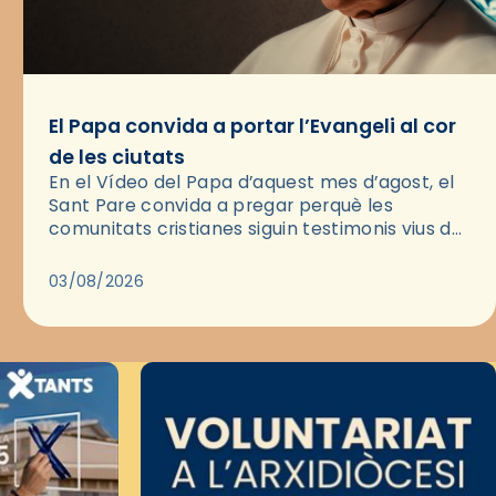
El Papa convida a portar l’Evangeli al cor
de les ciutats
En el Vídeo del Papa d’aquest mes d’agost, el
Sant Pare convida a pregar perquè les
comunitats cristianes siguin testimonis vius de
l’Evangeli enmig de les ciutats. A través d’una
pregària, el…
03/08/2026