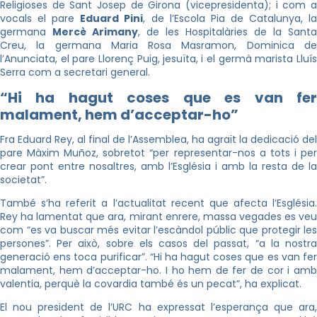
Religioses de Sant Josep de Girona (vicepresidenta); i com a
vocals el pare
Eduard Pini
, de l’Escola Pia de Catalunya, l
germana
Mercè Arimany
, de les Hospitalàries de la Santa
Creu, la germana Maria Rosa Masramon, Dominica de
l’Anunciata, el pare Llorenç Puig, jesuïta, i el germà marista Lluís
Serra com a secretari general.
“Hi ha hagut coses que es van fer
malament, hem d’acceptar-ho”
Fra Eduard Rey, al final de l’Assemblea, ha agraït la dedicació del
pare Màxim Muñoz, sobretot “per representar-nos a tots i per
crear pont entre nosaltres, amb l’Església i amb la resta de la
societat”.
També s’ha referit a l’actualitat recent que afecta l’Església.
Rey ha lamentat que ara, mirant enrere, massa vegades es veu
com “es va buscar més evitar l’escàndol públic que protegir les
persones”. Per això, sobre els casos del passat, “a la nostra
generació ens toca purificar”. “Hi ha hagut coses que es van fer
malament, hem d’acceptar-ho. I ho hem de fer de cor i amb
valentia, perquè la covardia també és un pecat”, ha explicat.
El nou president de l’URC ha expressat l’esperança que ara,