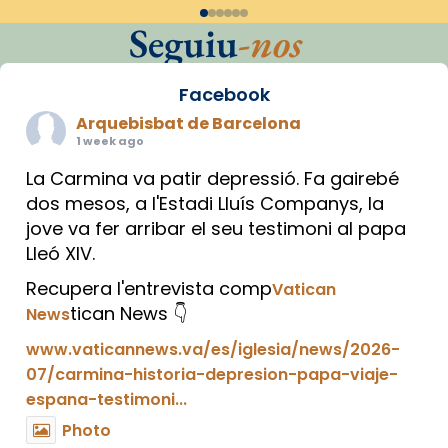
Seguiu
-nos
Facebook
Arquebisbat de Barcelona
1 week ago
La Carmina va patir depressió. Fa gairebé
dos mesos, a l'Estadi Lluís Companys, la
jove va fer arribar el seu testimoni al papa
Lleó XIV.
Recupera l'entrevista comp
Vatican
tican News 👇
News
www.vaticannews.va/es/iglesia/news/2026-
07/carmina-historia-depresion-papa-viaje-
espana-testimoni...
Photo