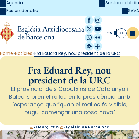
Agenda
Santoral del dia
SAVA
Fes un donatiu
Facebook
Instagram
X / Twitter
YouTube
CA
Me
Cerca
WhatsApp
Flickr
Radio Estel
Catalunya Cristi
Home
Notícies
Fra Eduard Rey, nou president de la URC
Fra Eduard Rey, nou
president de la URC
El provincial dels Caputxins de Catalunya i
Balears pren el relleu en la presidència amb
l'esperança que “quan el mal es fa visible,
pugui començar una cosa nova"
21 Març, 2019
Església de Barcelona