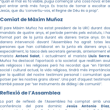
“quan el mal es fa visible, pugui començar una cosa nova: el bé
pot entrar amb més força. Es tracta de tornar a escoltar a
Jesús, que diu ‘convertiu-vos, el Regne de Déu és a prop”.
Comiat de Màxim Muñoz
El pare Màxim Muñoz ha estat president de la URC durant dos
mandats de quatre anys, el període permès pels estatuts, i ha
format part de la junta durant els darrers tretze anys. En la
darrera intervenció davant l’Assemblea ha agraït totes les
persones que han col·laborat en la junta els darrers anys i,
especialment, la tasca dels secretaris generals, anteriorment el
marista
Antoni Salat
, i actualment el marista
Lluís Serra
.
Muñoz ha destacat l’aportació a la societat que realitzen avui
els religiosos i les religioses però ha recordat que “en l’àmbit
social i cultural actual, la vida religiosa, tindrà més importància
per la qualitat del nostre testimoni personal i comunitari que
potser per les nostres grans obres”. Una part d’aquest testimoni
també passar per “ser instruments de diàleg i de comunió”.
Reflexió de l’Assamblea
La part de reflexió de l’Assemblea ha comptat amb una
conferència del pare dominic
Jesús Antonio Díaz
,