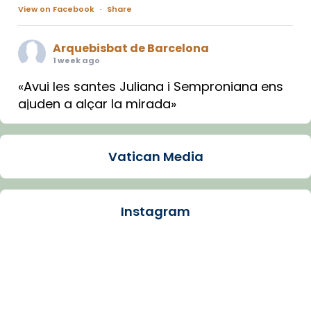
View on Facebook
·
Share
Arquebisbat de Barcelona
1 week ago
«Avui les santes Juliana i Semproniana ens
ajuden a alçar la mirada»
Mons. Sergi Gordo, bisbe de Tortosa, ha
presidit aquest 27 de juliol la missa de Les
Vatican Media
Santes de Mataró.
🔗
tinyurl.com/cvu5jmbk
📸 J. Merino
Instagram
Photo
View on Facebook
·
Share
Arquebisbat de Barcelona
is at Catedral
de Barcelona.