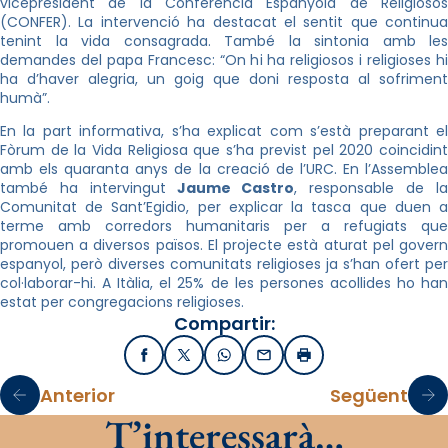
vicepresident de la Conferència Espanyola de Religiosos
(CONFER). La intervenció ha destacat el sentit que continua
tenint la vida consagrada. També la sintonia amb les
demandes del papa Francesc: “On hi ha religiosos i religioses hi
ha d’haver alegria, un goig que doni resposta al sofriment
humà”.
En la part informativa, s’ha explicat com s’està preparant el
Fòrum de la Vida Religiosa que s’ha previst pel 2020 coincidint
amb els quaranta anys de la creació de l’URC. En l’Assemblea
també ha intervingut
Jaume Castro
, responsable de l
Comunitat de Sant’Egidio, per explicar la tasca que duen a
terme amb corredors humanitaris per a refugiats que
promouen a diversos països. El projecte està aturat pel govern
espanyol, però diverses comunitats religioses ja s’han ofert per
col·laborar-hi. A Itàlia, el 25% de les persones acollides ho han
estat per congregacions religioses.
Compartir:
Facebook
X / Twitter
WhatsApp
Email
Imprimir
Anterior
Següent
T’interessarà…