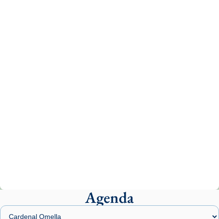
1 week ago
Aquest dilluns, 27 de juliol, ha tingut lloc la
missa d’acció de gràcies en agraïment al
comitè organitzador de la visita apostòlica
del Sant Pare Lleó XIV a Barcelona, i als
col·laboradors, a la Catedral de Barcelona.
L’arquebisbe de Barcelona, el cardenal Joan
Josep Omella, ha presidit la missa i l’ha
concelebrat el bisbe auxiliar de Barcelona,
Mons. David Abadías.
📸 Dr. G. Simón
Photo
View on Facebook
·
Share
Agenda
Arquebisbat de Barcelona
1 week ago