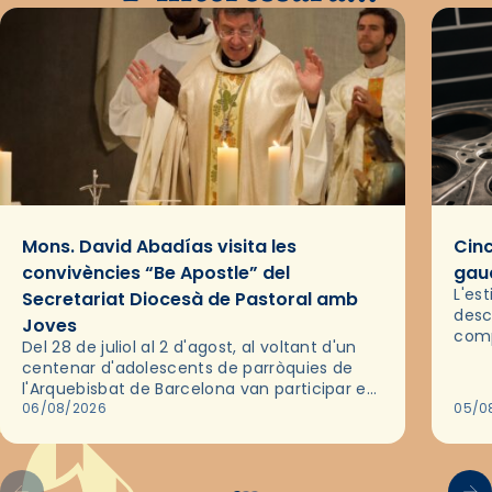
Mons. David Abadías visita les
Cinc
convivències “Be Apostle” del
gaud
L'es
Secretariat Diocesà de Pastoral amb
desc
Joves
comp
Del 28 de juliol al 2 d'agost, al voltant d'un
deix
centenar d'adolescents de parròquies de
trav
l'Arquebisbat de Barcelona van participar en
les convivències Be Apostle, organitzades
06/08/2026
05/0
pel Secretariat Diocesà de Pastoral amb…