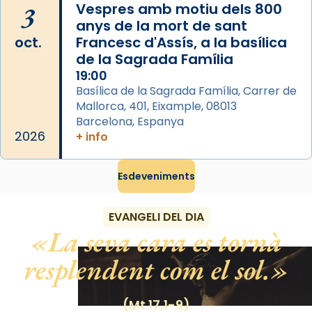
3
Vespres amb motiu dels 800
Herodes Agripa (vers l'any 44).
anys de la mort de sant
Patró de Galícia, després de les invasions
oct.
Francesc d'Assís, a la basílica
musulmanes fou venerat com a patró dels
de la Sagrada Família
Regnes castellans i més tard de tota
19:00
Basílica de la Sagrada Família, Carrer de
Espanya.
Mallorca, 401, Eixample, 08013
El seu sepulcre a Compostela fou un gran
Barcelona, Espanya
centre de peregrinacions medievals de tot
2026
+ info
el món cristià, després de Roma i terra
Santa.
Esdeveniments
«A Raïms de Sant Jaume, raïms aigualits;
raïms de setembre te'n llepes els dits»,
EVANGELI DEL DIA
segons una dita popular.
La seva cara es tornà
Photo
resplendent com el sol.
View on Facebook
·
Share
(Mt 17,1-9)