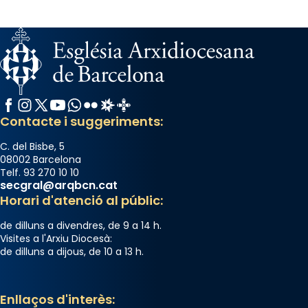
Facebook
Instagram
X / Twitter
YouTube
WhatsApp
Flickr
Radio Estel
Catalunya Cristiana
Contacte i suggeriments:
C. del Bisbe, 5
08002 Barcelona
Telf. 93 270 10 10
secgral@arqbcn.cat
Horari d'atenció al públic:
de dilluns a divendres, de 9 a 14 h.
Visites a l'Arxiu Diocesà:
de dilluns a dijous, de 10 a 13 h.
Enllaços d'interès: