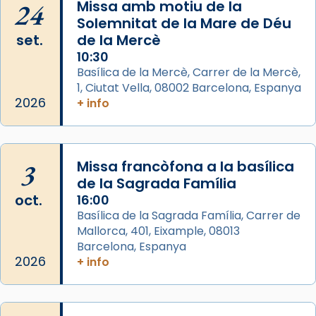
processó (recuperada el 1972) al voltant
24
Missa amb motiu de la
del temple amb les relíquies de les santes.
Solemnitat de la Mare de Déu
Des de 1985 hi participa també un grup de
set.
de la Mercè
diablesses amb música i ball propis. Festa
10:30
gran a Mataró.
Basílica de la Mercè, Carrer de la Mercè,
1, Ciutat Vella, 08002 Barcelona, Espanya
«Si vols saber què és calor, ves per les
2026
+ info
Santes a Mataró»🥵.
Photo
View on Facebook
·
Share
3
Missa francòfona a la basílica
de la Sagrada Família
Arquebisbat de Barcelona
oct.
16:00
2 weeks ago
Basílica de la Sagrada Família, Carrer de
Mallorca, 401, Eixample, 08013
Jaume, fill de Zebedeu, és juntament amb el
Barcelona, Espanya
seu germà Joan i Pere un dels que
2026
+ info
acompanyava més de prop Jesús.
Segons el llibre dels Fets (12,2) fou el primer
apòstol màrtir, decapitat a Jerusalem per