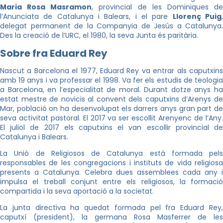
Maria Rosa Masramon
, provincial de les Dominiques d
l’Anunciata de Catalunya i Balears, i el pare
Llorenç Puig
delegat permanent de la Companyia de Jesús a Catalunya.
Des la creació de l’URC, el 1980, la seva Junta és paritària.
Sobre fra Eduard Rey
Nascut a Barcelona el 1977, Eduard Rey va entrar als caputxins
amb 19 anys i va professar el 1998. Va fer els estudis de teologia
a Barcelona, en l’especialitat de moral. Durant dotze anys ha
estat mestre de novicis al convent dels caputxins d’Arenys de
Mar, població on ha desenvolupat els darrers anys gran part de
seva activitat pastoral. El 2017 va ser escollit Arenyenc de l’Any.
El juliol de 2017 els caputxins el van escollir provincial de
Catalunya i Balears.
La Unió de Religiosos de Catalunya està formada pels
responsables de les congregacions i instituts de vida religiosa
presents a Catalunya. Celebra dues assemblees cada any i
impulsa el treball conjunt entre els religiosos, la formació
compartida i la seva aportació a la societat.
La junta directiva ha quedat formada pel fra Eduard Rey,
caputxí (president), la germana Rosa Masferrer de les