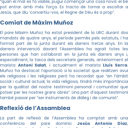
“quan el mal es fa visible, pugui començar una cosa nova: el bé
pot entrar amb més força. Es tracta de tornar a escoltar a
Jesús, que diu ‘convertiu-vos, el Regne de Déu és a prop”.
Comiat de Màxim Muñoz
El pare Màxim Muñoz ha estat president de la URC durant dos
mandats de quatre anys, el període permès pels estatuts, i ha
format part de la junta durant els darrers tretze anys. En la
darrera intervenció davant l’Assemblea ha agraït totes les
persones que han col·laborat en la junta els darrers anys i,
especialment, la tasca dels secretaris generals, anteriorment el
marista
Antoni Salat
, i actualment el marista
Lluís Serra
.
Muñoz ha destacat l’aportació a la societat que realitzen avui
els religiosos i les religioses però ha recordat que “en l’àmbit
social i cultural actual, la vida religiosa, tindrà més importància
per la qualitat del nostre testimoni personal i comunitari que
potser per les nostres grans obres”. Una part d’aquest testimoni
també passar per “ser instruments de diàleg i de comunió”.
Reflexió de l’Assamblea
La part de reflexió de l’Assemblea ha comptat amb una
conferència del pare dominic
Jesús Antonio Díaz
,