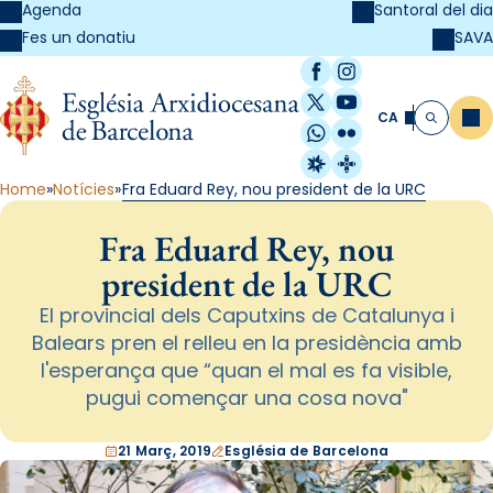
Agenda
Santoral del dia
SAVA
Fes un donatiu
Facebook
Instagram
X / Twitter
YouTube
CA
Me
Cerca
WhatsApp
Flickr
Radio Estel
Catalunya Cristi
Home
Notícies
Fra Eduard Rey, nou president de la URC
Fra Eduard Rey, nou
president de la URC
El provincial dels Caputxins de Catalunya i
Balears pren el relleu en la presidència amb
l'esperança que “quan el mal es fa visible,
pugui començar una cosa nova"
21 Març, 2019
Església de Barcelona