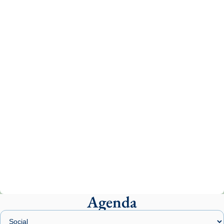
Recupera l'entrevista comp
Vatican
tican News 👇
News
www.vaticannews.va/es/iglesia/news/2026-
07/carmina-historia-depresion-papa-viaje-
espana-testimoni...
Photo
View on Facebook
·
Share
Arquebisbat de Barcelona
2 weeks ago
«Avui les santes Juliana i Semproniana ens
ajuden a alçar la mirada»
Mons. Sergi Gordo, bisbe de Tortosa, ha
presidit aquest 27 de juliol la missa de Les
Agenda
Santes de Mataró.