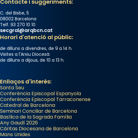
Contacte i suggeriments:
📸 Dr. G. Simón
C. del Bisbe, 5
Photo
08002 Barcelona
Telf. 93 270 10 10
View on Facebook
·
Share
secgral@arqbcn.cat
Horari d'atenció al públic:
Arquebisbat de Barcelona
de dilluns a divendres, de 9 a 14 h.
2 weeks ago
Visites a l'Arxiu Diocesà:
de dilluns a dijous, de 10 a 13 h.
Memòria de les santes Juliana i
Semproniana, verges i màrtirs.
Acompanyant la història de sant Cugat, a
Enllaços d'interès:
Santa Seu
partir de l’Edat Mitjana sorgeix la tradició
Conferència Episcopal Espanyola
que les santes Juliana (“relatiu a Júlia”) i
Conferència Episcopal Tarraconense
Semproniana (“relatiu a Semprònia =
Catedral de Barcelona
eterna”) són deixebles seves. I l’any 1667, el
Seminari Conciliar de Barcelona
Basílica de la Sagrada Família
frare Joan Gaspar Roig, afirma en una obra
Any Gaudí 2026
que les santes són filles de l’antiga Iluro.
Càritas Diocesana de Barcelona
Mataró en reivindicarà les relíquies fins que
Mans Unides