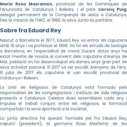
Maria Rosa Masramon
, provincial de les Dominiques d
l’Anunciata de Catalunya i Balears, i el pare
Llorenç Puig
delegat permanent de la Companyia de Jesús a Catalunya.
Des la creació de l’URC, el 1980, la seva Junta és paritària.
Sobre fra Eduard Rey
Nascut a Barcelona el 1977, Eduard Rey va entrar als caputxins
amb 19 anys i va professar el 1998. Va fer els estudis de teologia
a Barcelona, en l’especialitat de moral. Durant dotze anys ha
estat mestre de novicis al convent dels caputxins d’Arenys de
Mar, població on ha desenvolupat els darrers anys gran part de
seva activitat pastoral. El 2017 va ser escollit Arenyenc de l’Any.
El juliol de 2017 els caputxins el van escollir provincial de
Catalunya i Balears.
La Unió de Religiosos de Catalunya està formada pels
responsables de les congregacions i instituts de vida religiosa
presents a Catalunya. Celebra dues assemblees cada any i
impulsa el treball conjunt entre els religiosos, la formació
compartida i la seva aportació a la societat.
La junta directiva ha quedat formada pel fra Eduard Rey,
caputxí (president), la germana Rosa Masferrer de les