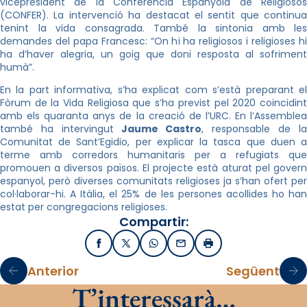
vicepresident de la Conferència Espanyola de Religiosos
(CONFER). La intervenció ha destacat el sentit que continua
tenint la vida consagrada. També la sintonia amb les
demandes del papa Francesc: “On hi ha religiosos i religioses hi
ha d’haver alegria, un goig que doni resposta al sofriment
humà”.
En la part informativa, s’ha explicat com s’està preparant el
Fòrum de la Vida Religiosa que s’ha previst pel 2020 coincidint
amb els quaranta anys de la creació de l’URC. En l’Assemblea
també ha intervingut
Jaume Castro
, responsable de l
Comunitat de Sant’Egidio, per explicar la tasca que duen a
terme amb corredors humanitaris per a refugiats que
promouen a diversos països. El projecte està aturat pel govern
espanyol, però diverses comunitats religioses ja s’han ofert per
col·laborar-hi. A Itàlia, el 25% de les persones acollides ho han
estat per congregacions religioses.
Compartir:
Facebook
X / Twitter
WhatsApp
Email
Imprimir
Anterior
Següent
T’interessarà…