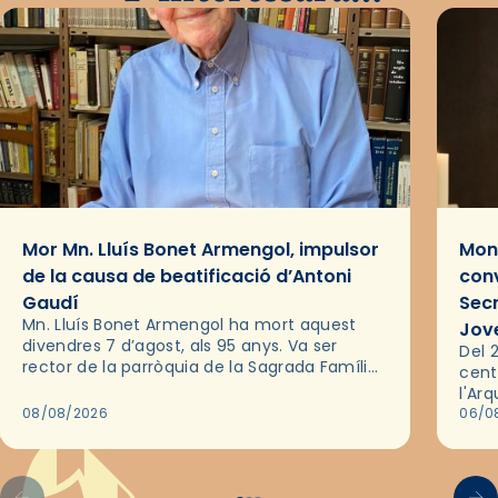
Mor Mn. Lluís Bonet Armengol, impulsor
Mons
de la causa de beatificació d’Antoni
conv
Gaudí
Sec
Mn. Lluís Bonet Armengol ha mort aquest
Jov
divendres 7 d’agost, als 95 anys. Va ser
Del 2
rector de la parròquia de la Sagrada Família
cent
de Barcelona durant 25 anys, entre 1993 i
l'Ar
2018,…
08/08/2026
les 
06/0
pel 