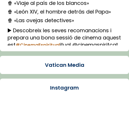
🍿 «Viaje al país de los blancos»
🍿 «León XIV, el hombre detrás del Papa»
🍿 «Las ovejas detectives»
▶️ Descobreix les seves recomanacions i
prepara una bona sessió de cinema aquest
est
itual @cinemaspiritcat
#CinemaEspiritual
Imatge: Generada amb IA (OpenAI)
Video
Vatican Media
View on Facebook
·
Share
Instagram
Arquebisbat de Barcelona
1 week ago
La Carmina va patir depressió. Fa gairebé
dos mesos, a l'Estadi Lluís Companys, la
jove va fer arribar el seu testimoni al papa
Lleó XIV.