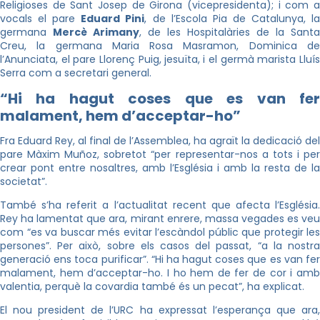
Religioses de Sant Josep de Girona (vicepresidenta); i com a
vocals el pare
Eduard Pini
, de l’Escola Pia de Catalunya, l
germana
Mercè Arimany
, de les Hospitalàries de la Santa
Creu, la germana Maria Rosa Masramon, Dominica de
l’Anunciata, el pare Llorenç Puig, jesuïta, i el germà marista Lluís
Serra com a secretari general.
“Hi ha hagut coses que es van fer
malament, hem d’acceptar-ho”
Fra Eduard Rey, al final de l’Assemblea, ha agraït la dedicació del
pare Màxim Muñoz, sobretot “per representar-nos a tots i per
crear pont entre nosaltres, amb l’Església i amb la resta de la
societat”.
També s’ha referit a l’actualitat recent que afecta l’Església.
Rey ha lamentat que ara, mirant enrere, massa vegades es veu
com “es va buscar més evitar l’escàndol públic que protegir les
persones”. Per això, sobre els casos del passat, “a la nostra
generació ens toca purificar”. “Hi ha hagut coses que es van fer
malament, hem d’acceptar-ho. I ho hem de fer de cor i amb
valentia, perquè la covardia també és un pecat”, ha explicat.
El nou president de l’URC ha expressat l’esperança que ara,