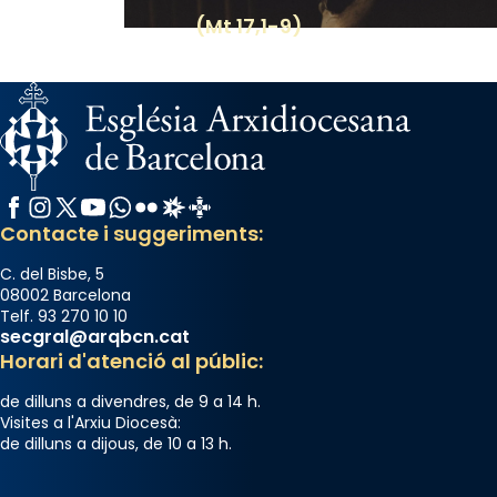
(Mt 17,1-9)
Facebook
Instagram
X / Twitter
YouTube
WhatsApp
Flickr
Radio Estel
Catalunya Cristiana
Contacte i suggeriments:
C. del Bisbe, 5
08002 Barcelona
Telf. 93 270 10 10
secgral@arqbcn.cat
Horari d'atenció al públic:
de dilluns a divendres, de 9 a 14 h.
Visites a l'Arxiu Diocesà:
de dilluns a dijous, de 10 a 13 h.