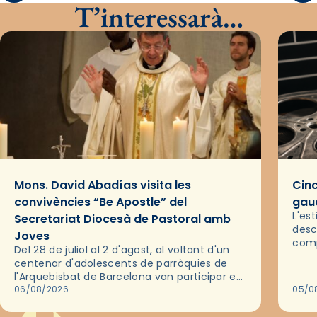
T’interessarà…
Mons. David Abadías visita les
Cinc
convivències “Be Apostle” del
gaud
L'es
Secretariat Diocesà de Pastoral amb
desc
Joves
comp
Del 28 de juliol al 2 d'agost, al voltant d'un
deix
centenar d'adolescents de parròquies de
trav
l'Arquebisbat de Barcelona van participar en
les convivències Be Apostle, organitzades
06/08/2026
05/0
pel Secretariat Diocesà de Pastoral amb…