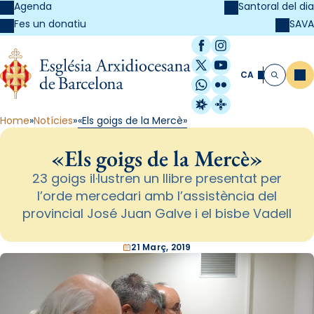
Agenda
Santoral del dia
SAVA
Fes un donatiu
Facebook
Instagram
X / Twitter
YouTube
CA
Me
Cerca
WhatsApp
Flickr
Radio Estel
Catalunya Cristi
Home
Notícies
«Els goigs de la Mercè»
«Els goigs de la Mercè»
23 goigs il·lustren un llibre presentat per
l’orde mercedari amb l’assistència del
provincial José Juan Galve i el bisbe Vadell
21 Març, 2019