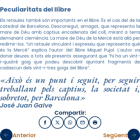
Peculiaritats del llibre
Els retaules també són importants en el llibre. És el cas del de la
catedral de Barcelona. Desconegut, amagat, que representa la
mare de Déu amb captius encadenats del coll, mirant a terra
demanant clemència. La mare de Déu de la Mercè està allà per
redimir-los. “Un retaule vinculant i expressiu que representa què
és la Mercè” explica l’autor del llibre Miquel Pujol. L’autor va
donar deures a tots els presents assegurant que “hi ha un vint-
i-quatrè goig que podeu descobrir ajuntant fragments de
cadascun dels vint-i-tres goigs del llibre”.
«Això és un punt i seguit, per seguir
treballant pels captius, la societat i,
sobretot, per Barcelona»
José Juan Galve
Compartir:
Facebook
X / Twitter
WhatsApp
Email
Imprimir
Anterior
Següent