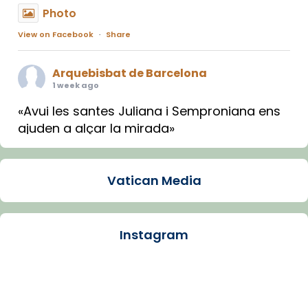
Photo
View on Facebook
·
Share
Arquebisbat de Barcelona
1 week ago
«Avui les santes Juliana i Semproniana ens
ajuden a alçar la mirada»
Mons. Sergi Gordo, bisbe de Tortosa, ha
presidit aquest 27 de juliol la missa de Les
Vatican Media
Santes de Mataró.
🔗
tinyurl.com/cvu5jmbk
📸 J. Merino
Instagram
Photo
View on Facebook
·
Share