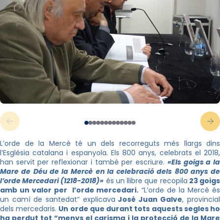
L’orde de la Mercè té un dels recorreguts més llargs dins
l’Església catalana i espanyola. Els 800 anys, celebrats el 2018,
han servit per reflexionar i també per escriure.
«Els goigs a l
Mare de Déu de la Mercè en la celebració dels 800 anys de
l’orde Mercedari (1218-2018)»
és un llibre que recopila
23 goig
amb un valor per l’orde mercedari.
“L’orde de la Mercè é
un camí de santedat” explicava
José Juan Galve
, provincial
dels mercedaris.
Un orde que durant tots aquests segles h
ha perdut tot “menys el carisma i la protecció de la Mare