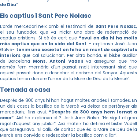
de Déu”
.
Els captius i Sant Pere Nolasc
L’orde mercedari neix amb el testimoni de
Sant Pere Nolasc
el seu fundador, que va iniciar una obra de redempció de
captius cristians. Si bé és cert que
“avui en dia hi ha molt
més captius que en la vida del Sant
– explicava José Jua
Galve-
tenim una societat on hi ha un munt de captivitat
interiors
que cal solucionar”. Per altra banda, el bisbe auxiliar
de Barcelona
Mons. Antoni Vadell
va assegurar que “no
només fem memòria d’un passat molt interessant sinó que
aquest passat dona a descobrir el carisma del Senyor. Aquests
captius tenen darrere l’amor de la Mare de Déu de la Mercè”.
Tornada a casa
Després de 800 anys hi han hagut moltes anades i tornades. En
un dels casos la basílica de la Mercè va deixar de pertànyer als
mercedaris; fins avui.
“Després de 800 anys hem tornat 
casa”
. Així ho explicava el P. José Juan Galve. “Ha sigut el gran
regal d’aquest any jubilar”. Així mateix ho definia el bisbe Vadell
que assegurava. “El caliu de caritat que és la Mare de Déu de la
Mercè ens convida a redescobrir la basílica com a llar”.