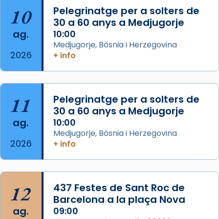
duració aproximada de tres hores. Després,
10
Pelegrinatge per a solters de
processó (recuperada el 1972) al voltant
30 a 60 anys a Medjugorje
del temple amb les relíquies de les santes.
ag.
10:00
Des de 1985 hi participa també un grup de
Medjugorje, Bòsnia i Herzegovina
2026
diablesses amb música i ball propis. Festa
+ info
gran a Mataró.
«Si vols saber què és calor, ves per les
Santes a Mataró»🥵.
11
Pelegrinatge per a solters de
30 a 60 anys a Medjugorje
Photo
ag.
10:00
View on Facebook
·
Share
Medjugorje, Bòsnia i Herzegovina
2026
+ info
Arquebisbat de Barcelona
2 weeks ago
Jaume, fill de Zebedeu, és juntament amb el
12
437 Festes de Sant Roc de
seu germà Joan i Pere un dels que
Barcelona a la plaça Nova
acompanyava més de prop Jesús.
ag.
09:00