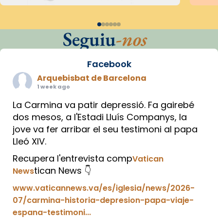
Seguiu
-nos
Facebook
Arquebisbat de Barcelona
1 week ago
La Carmina va patir depressió. Fa gairebé
dos mesos, a l'Estadi Lluís Companys, la
jove va fer arribar el seu testimoni al papa
Lleó XIV.
Recupera l'entrevista comp
Vatican
tican News 👇
News
www.vaticannews.va/es/iglesia/news/2026-
07/carmina-historia-depresion-papa-viaje-
espana-testimoni...