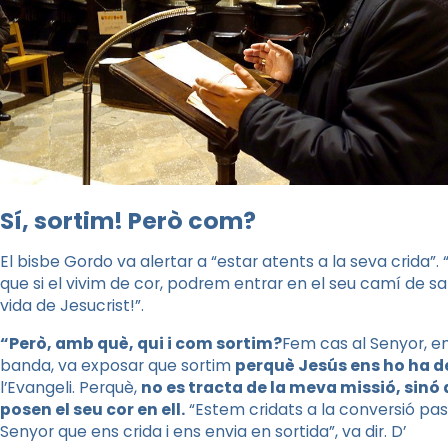
Sí, sortim! Però com?
El bisbe Gordo va alertar a “estar atents a la seva crida
que si el vivim de cor, podrem entrar en el seu camí de sal
vida de Jesucrist!”.
“Però, amb què, qui i com sortim?
Fem cas al Senyor, en 
banda, va exposar que sortim
perquè Jesús ens ho ha 
l’Evangeli. Perquè,
no es tracta de la meva missió, sinó d
posen el seu cor en ell.
“Estem cridats a la conversió past
Senyor que ens crida i ens envia en sortida”, va dir. D’