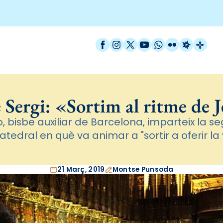
Facebook
Instagram
X / Twitter
YouTube
WhatsApp
Flickr
Radio Est
Catal
 Sergi: «Sortim al ritme de 
, bisbe auxiliar de Barcelona, imparteix la 
tedral en què va animar a "sortir a oferir la 
21 Març, 2019
Montse Punsoda