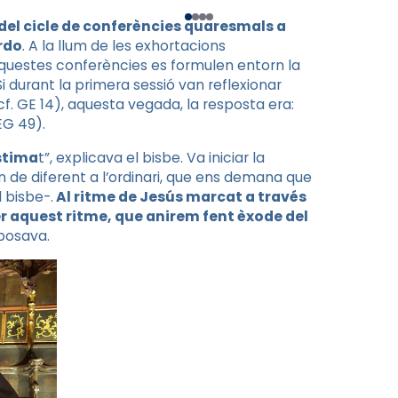
del cicle de conferències quaresmals a
ordo
. A la llum de les exhortacions
questes conferències es formulen entorn la
Si durant la primera sessió van reflexionar
. GE 14), aquesta vegada, la resposta era:
 EG 49).
stima
t”, explicava el bisbe. Va iniciar la
n de diferent a l’ordinari, que ens demana que
 bisbe-.
Al ritme de Jesús marcat a través
r aquest ritme, que anirem fent èxode del
xposava.