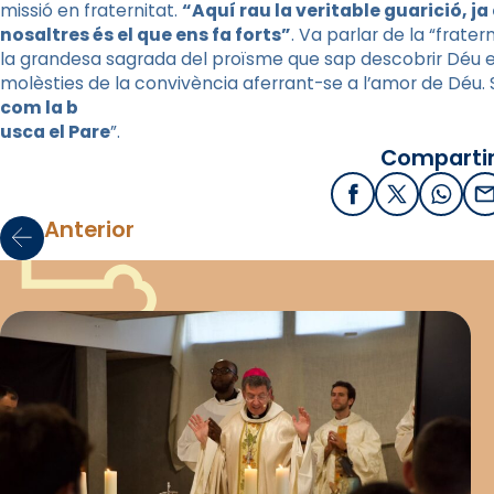
missió en fraternitat.
“Aquí rau la veritable guarició, j
nosaltres és el que ens fa forts”
. Va parlar de la “frate
la grandesa sagrada del proïsme que sap descobrir Déu e
molèsties de la convivència aferrant-se a l’amor de Déu. 
com la b
usca el Pare
”.
Compartir
Facebook
X / Twitter
What
E
Anterior