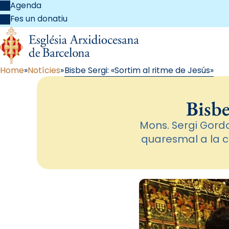
Agenda
Fes un donatiu
Home
Notícies
Bisbe Sergi: «Sortim al ritme de Jesús»
Bisbe
Mons. Sergi Gordo
quaresmal a la ca