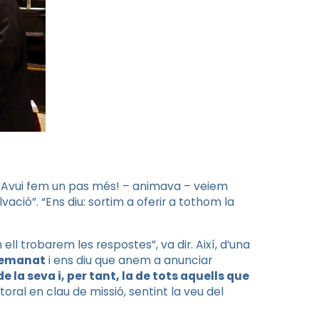
”. “Avui fem un pas més! – animava – veiem
vació”. “Ens diu: sortim a oferir a tothom la
ell trobarem les respostes”, va dir. Així, d’una
demanat
i ens diu que anem a anunciar
e la seva i, per tant, la de tots aquells que
oral en clau de missió, sentint la veu del