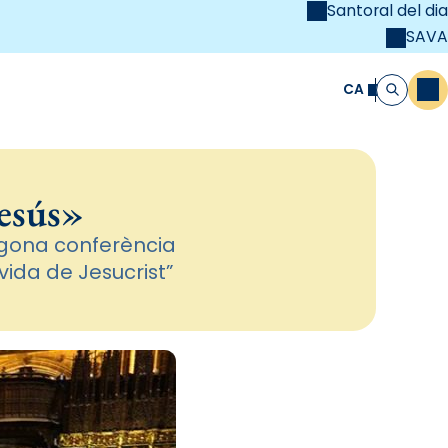
Santoral del dia
SAVA
el
unya Cristiana
CA
M
Cerca
Jesús»
segona conferència
vida de Jesucrist”