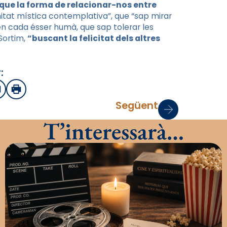
a que la forma de relacionar-nos entre
rnitat mística contemplativa”, que “sap mirar
n cada ésser humà, que sap tolerar les
Sortim,
“buscant la felicitat dels altres
:
sApp
mail
Imprimir
Següent
T’interessarà…