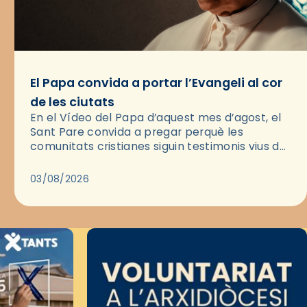
El Papa convida a portar l’Evangeli al cor
de les ciutats
En el Vídeo del Papa d’aquest mes d’agost, el
Sant Pare convida a pregar perquè les
comunitats cristianes siguin testimonis vius de
l’Evangeli enmig de les ciutats. A través d’una
pregària, el…
03/08/2026