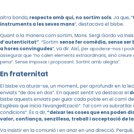
altra banda,
respecte amb qui, no sortim sols
. Ja que, “
instruments a les seves mans
”, destacava el bisbe.
Quant a la manera com sortim, Mons. Sergi Gordo va insis
d’autenticitat”
. “Sortim
sense fer comèdia, sense ser 
a hores convingudes
”, va dir. Així, p
er apoderar-nos i poder
assegurar que “no calen elements extraordinaris, sinó creure
pena”. Sense imposar i proposant. Sortint amb alegria”.
En fraternitat
El bisbe va aturar-se, un moment, per aprofundir en la lect
enviats “de dos en dos”. En aquest sentit va destacar el
do
bisbe aquests enviats per guiar cada poble en el camí del
Església que inicia l’evangelització”. Tal com va subratlla
condicions”. És a dir,
“deixar les coses que ens poden dis
valor, confiança, senzillesa, treball i acceptació de l
Va insistir en la comunió i en anar en una direcció. Perquè,