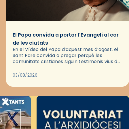
El Papa convida a portar l’Evangeli al cor
de les ciutats
En el Vídeo del Papa d’aquest mes d’agost, el
Sant Pare convida a pregar perquè les
comunitats cristianes siguin testimonis vius de
l’Evangeli enmig de les ciutats. A través d’una
pregària, el…
03/08/2026