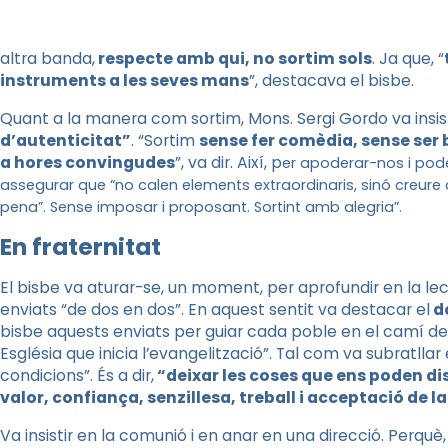
altra banda,
respecte amb qui, no sortim sols
. Ja que, “
instruments a les seves mans
”, destacava el bisbe.
Quant a la manera com sortim, Mons. Sergi Gordo va insis
d’autenticitat”
. “Sortim
sense fer comèdia, sense ser 
a hores convingudes
”, va dir. Així, p
er apoderar-nos i poder
assegurar que “no calen elements extraordinaris, sinó creure
pena”. Sense imposar i proposant. Sortint amb alegria”.
En fraternitat
El bisbe va aturar-se, un moment, per aprofundir en la lect
enviats “de dos en dos”. En aquest sentit va destacar el
do
bisbe aquests enviats per guiar cada poble en el camí del
Església que inicia l’evangelització”. Tal com va subratlla
condicions”. És a dir,
“deixar les coses que ens poden dis
valor, confiança, senzillesa, treball i acceptació de l
Va insistir en la comunió i en anar en una direcció. Perquè,