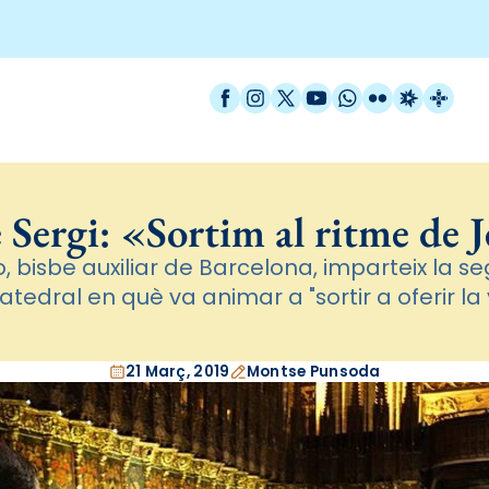
Facebook
Instagram
X / Twitter
YouTube
WhatsApp
Flickr
Radio Est
Catal
 Sergi: «Sortim al ritme de 
, bisbe auxiliar de Barcelona, imparteix la 
tedral en què va animar a "sortir a oferir la 
21 Març, 2019
Montse Punsoda