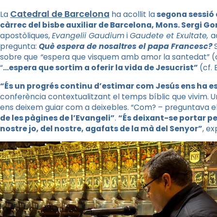
Catedral de Barcelona
La
ha acollit la
segona sessió 
càrrec del bisbe auxiliar de Barcelona, Mons. Sergi G
apostòliques,
Evangelii Gaudium
i
Gaudete et Exultate,
a
pregunta:
Què espera de nosaltres el papa Francesc?
sobre que
“
espera que visquem amb amor la santedat” (cf
“
…espera que sortim a oferir la vida de Jesucrist”
(cf.
“
És un progrés continu d’estimar com Jesús ens ha e
conferència contextualitzant el temps bíblic que vivim. U
ens deixem guiar com a deixebles. “Com? – preguntava el
de les pàgines de l’Evangeli”
.
“És deixant-se portar pe
nostre jo, del nostre, agafats de la mà del Senyor”
, e