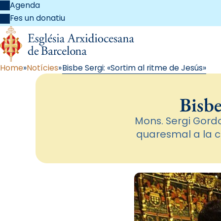
Agenda
Fes un donatiu
Home
Notícies
Bisbe Sergi: «Sortim al ritme de Jesús»
Bisbe
Mons. Sergi Gordo
quaresmal a la ca