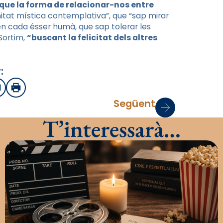
a que la forma de relacionar-nos entre
rnitat mística contemplativa”, que “sap mirar
n cada ésser humà, que sap tolerar les
Sortim,
“buscant la felicitat dels altres
:
sApp
mail
Imprimir
Següent
T’interessarà…