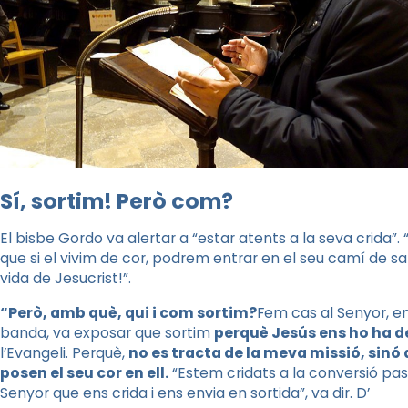
Sí, sortim! Però com?
El bisbe Gordo va alertar a “estar atents a la seva crida
que si el vivim de cor, podrem entrar en el seu camí de sal
vida de Jesucrist!”.
“Però, amb què, qui i com sortim?
Fem cas al Senyor, en 
banda, va exposar que sortim
perquè Jesús ens ho ha 
l’Evangeli. Perquè,
no es tracta de la meva missió, sinó d
posen el seu cor en ell.
“Estem cridats a la conversió past
Senyor que ens crida i ens envia en sortida”, va dir. D’