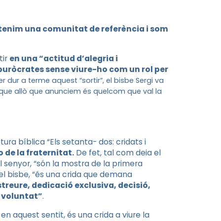
tenim una comunitat de referència i som
tir
en una “actitud d’alegria i
buròcrates sense viure-ho com un rol per
 dur a terme aquest “sortir”, el bisbe Sergi va
 que allò que anunciem és quelcom que val la
ura bíblica “Els setanta- dos: cridats i
 de la fraternitat.
De fet, tal com deia el
 senyor, “són la mostra de la primera
r el bisbe, “és una crida que demana
treure, dedicació exclusiva, decisió,
a voluntat”
.
 en aquest sentit, és una crida a viure la