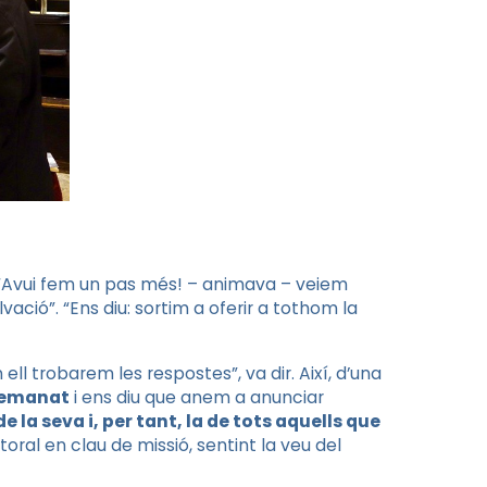
”. “Avui fem un pas més! – animava – veiem
vació”. “Ens diu: sortim a oferir a tothom la
ell trobarem les respostes”, va dir. Així, d’una
demanat
i ens diu que anem a anunciar
e la seva i, per tant, la de tots aquells que
oral en clau de missió, sentint la veu del