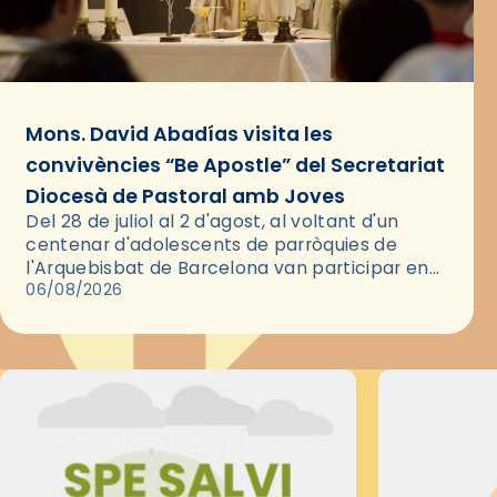
Mons. David Abadías visita les
convivències “Be Apostle” del Secretariat
Diocesà de Pastoral amb Joves
Del 28 de juliol al 2 d'agost, al voltant d'un
centenar d'adolescents de parròquies de
l'Arquebisbat de Barcelona van participar en
les convivències Be Apostle, organitzades pel
06/08/2026
Secretariat Diocesà de Pastoral amb…