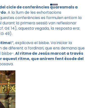
del cicle de conferències quaresmals a
ordo
. A la llum de les exhortacions
questes conferències es formulen entorn la
Si durant la primera sessió van reflexionar
. GE 14), aquesta vegada, la resposta era:
 EG 49).
stima
t”, explicava el bisbe. Va iniciar la
n de diferent a l’ordinari, que ens demana que
 bisbe-.
Al ritme de Jesús marcat a través
r aquest ritme, que anirem fent èxode del
xposava.