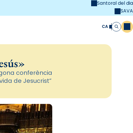
Santoral del dia
SAVA
el
unya Cristiana
CA
M
Cerca
Jesús»
segona conferència
vida de Jesucrist”