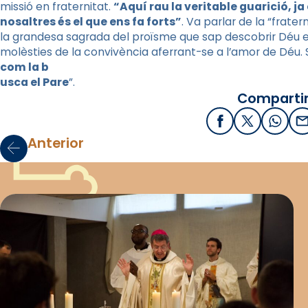
missió en fraternitat.
“Aquí rau la veritable guarició, j
nosaltres és el que ens fa forts”
. Va parlar de la “frate
la grandesa sagrada del proïsme que sap descobrir Déu e
molèsties de la convivència aferrant-se a l’amor de Déu. 
com la b
usca el Pare
”.
Compartir
Facebook
X / Twitter
What
E
Anterior