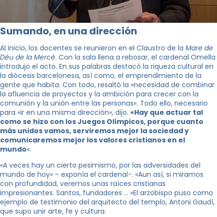
Sumando, en una dirección
Al inicio, los docentes se reunieron en el Claustro de la
Mare de
Déu de la Mercè
. Con la sala llena a rebosar, el cardenal Omella
introdujo el acto. En sus palabras destacó la riqueza cultural en
la diócesis barcelonesa, así como, el emprendimiento de la
gente que habita. Con todo, resaltó la «necesidad de combinar
la afluencia de proyectos y la ambición para crecer con la
comunión y la unión entre las personas». Todo ello, necesario
para «ir en una misma dirección», dijo.
«Hay que actuar tal
como se hizo con los Juegos Olímpicos, porque cuanto
más unidos vamos, serviremos mejor la sociedad y
comunicaremos mejor los valores cristianos en el
mundo
«.
«A veces hay un cierto pesimismo, por las adversidades del
mundo de hoy» – exponía el cardenal-. «Aun así, si miramos
con profundidad, veremos unas raíces cristianas
impresionantes. Santos, fundadores … «El arzobispo puso como
ejemplo de testimonio del arquitecto del templo, Antoni Gaudí,
que supo unir arte, fe y cultura.