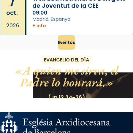
1
de Joventut de la CEE
oct.
09:00
Madrid, Espanya
2026
+ info
Eventos
EVANGELIO DEL DÍA
A quien me sirva, el
Padre lo honrará.
(Jn 12,24-26)