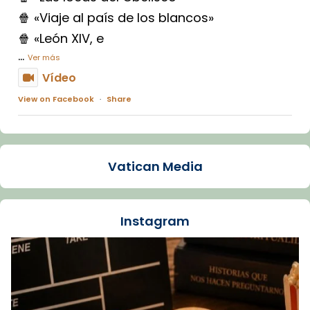
🍿 «Viaje al país de los blancos»
🍿 «León XIV, e
...
Ver más
Vídeo
View on Facebook
·
Share
Arquebisbat de Barcelona
2 weeks ago
Vatican Media
La Carmina va patir depressió. Fa gairebé
dos mesos, a l'Estadi Lluís Companys, la
jove va fer arribar el seu testimoni al papa
Instagram
Lleó XIV.
Recupera l'entrevista comp
Vatican
tican News 👇
News
www.vaticannews.va/es/iglesia/news/2026-