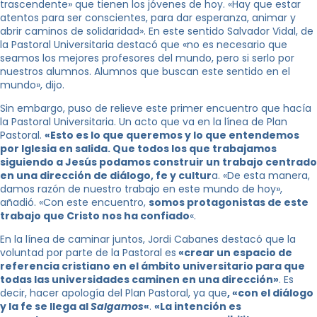
trascendente» que tienen los jóvenes de hoy. «Hay que estar
atentos para ser conscientes, para dar esperanza, animar y
abrir caminos de solidaridad». En este sentido Salvador Vidal, de
la Pastoral Universitaria destacó que «no es necesario que
seamos los mejores profesores del mundo, pero si serlo por
nuestros alumnos. Alumnos que buscan este sentido en el
mundo», dijo.
Sin embargo, puso de relieve este primer encuentro que hacía
la Pastoral Universitaria. Un acto que va en la línea de Plan
Pastoral.
«Esto es lo que queremos y lo que entendemos
por Iglesia en salida. Que todos los que trabajamos
siguiendo a Jesús podamos construir un trabajo centrado
en una dirección de diálogo, fe y cultur
a. «De esta manera,
damos razón de nuestro trabajo en este mundo de hoy»,
añadió. «Con este encuentro,
somos protagonistas de este
trabajo que Cristo nos ha confiado
«.
En la línea de caminar juntos, Jordi Cabanes destacó que la
voluntad por parte de la Pastoral es
«crear un espacio de
referencia cristiano en el ámbito universitario para que
todas las universidades caminen en una dirección»
. Es
decir, hacer apología del Plan Pastoral, ya que
, «con el diálogo
y la fe se llega al
Salgamos
«
.
«La intención es