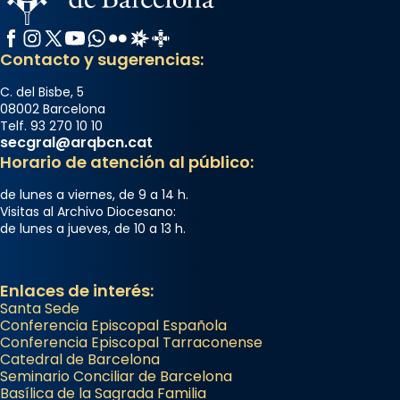
Facebook
Instagram
X / Twitter
YouTube
WhatsApp
Flickr
Radio Estel
Catalunya Cristiana
Contacto y sugerencias:
C. del Bisbe, 5
08002 Barcelona
Telf. 93 270 10 10
secgral@arqbcn.cat
Horario de atención al público:
de lunes a viernes, de 9 a 14 h.
Visitas al Archivo Diocesano:
de lunes a jueves, de 10 a 13 h.
Enlaces de interés:
Santa Sede
Conferencia Episcopal Española
Conferencia Episcopal Tarraconense
Catedral de Barcelona
Seminario Conciliar de Barcelona
Basílica de la Sagrada Familia