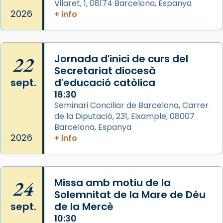
Vilaret, 1, 08174 Barcelona, Espanya
2026
+ info
Arquebisbat de Barcelona
2 weeks ago
Memòria de les santes Juliana i
Semproniana, verges i màrtirs.
22
Jornada d'inici de curs del
Secretariat diocesà
Acompanyant la història de sant Cugat, a
sept.
d'educació catòlica
partir de l’Edat Mitjana sorgeix la tradició
18:30
que les santes Juliana (“relatiu a Júlia”) i
Seminari Conciliar de Barcelona, Carrer
Semproniana (“relatiu a Semprònia =
de la Diputació, 231, Eixample, 08007
eterna”) són deixebles seves. I l’any 1667, el
Barcelona, Espanya
frare Joan Gaspar Roig, afirma en una obra
2026
+ info
que les santes són filles de l’antiga Iluro.
Mataró en reivindicarà les relíq
...
Ver más
24
Missa amb motiu de la
Foto
Solemnitat de la Mare de Déu
sept.
de la Mercè
View on Facebook
·
Share
10:30