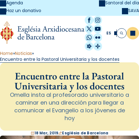
Agenda
Santoral del día
SAVA
Haz un donativo
Facebook
Instagram
X / Twitter
YouTube
ES
Me
Buscar
WhatsApp
Flickr
Radio Estel
Catalunya Cristi
Home
Noticias
Encuentro entre la Pastoral Universitaria y los docentes
Encuentro entre la Pastoral
Universitaria y los docentes
Omella insta al profesorado universitario a
caminar en una dirección para llegar a
comunicar el Evangelio a los jóvenes de
hoy
18 Mar, 2019
Església de Barcelona