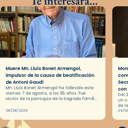
Te interesará…
Muere Mn. Lluís Bonet Armengol,
Mons
impulsor de la causa de beatificación
conv
de Antoni Gaudí
Sec
Mn. Lluís Bonet Armengol ha fallecido este
con
viernes 7 de agosto, a los 95 años. Fue
Del 
rector de la parroquia de la Sagrada Família
un c
de Barcelona durante 25 años, entre 1993 y…
de l
08/08/2026
en l
06/0
por 