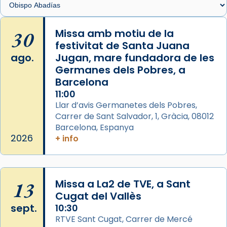
Arquebisbat de Barcelona
is at Catedral
30
Missa amb motiu de la
de Barcelona.
festivitat de Santa Juana
2 weeks ago
ago.
Jugan, mare fundadora de les
Aquest dilluns, 27 de juliol, ha tingut lloc la
Germanes dels Pobres, a
missa d’acció de gràcies en agraïment al
Barcelona
comitè organitzador de la visita apostòlica
11:00
del Sant Pare Lleó XIV a Barcelona, i als
Llar d’avis Germanetes dels Pobres,
col·laboradors, a la Catedral de Barcelona.
Carrer de Sant Salvador, 1, Gràcia, 08012
Barcelona, Espanya
L’arquebisbe de Barcelona, el cardenal Joan
2026
+ info
Josep Omella, ha presidit la missa i l’ha
concelebrat el bisbe auxiliar de Barcelona,
Mons. David Abadías.
13
Missa a La2 de TVE, a Sant
📸 Dr. G. Simón
Cugat del Vallès
Foto
sept.
10:30
View on Facebook
·
Share
RTVE Sant Cugat, Carrer de Mercé