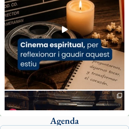
07/carmina-historia-depresion-papa-viaje-
espana-testimoni...
Foto
View on Facebook
·
Share
Arquebisbat de Barcelona
2 weeks ago
«Avui les santes Juliana i Semproniana ens
ajuden a alçar la mirada»
Mons. Sergi Gordo, bisbe de Tortosa, ha
presidit aquest 27 de juliol la missa de Les
Santes de Mataró.
🔗
tinyurl.com/cvu5jmbk
📸 J. Merino
Agenda
Foto
View on Facebook
·
Share