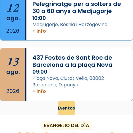
Ver más
12
Pelegrinatge per a solters de
Foto
30 a 60 anys a Medjugorje
ago.
10:00
View on Facebook
·
Share
Medjugorje, Bòsnia i Herzegovina
2026
+ info
13
437 Festes de Sant Roc de
Barcelona a la plaça Nova
ago.
09:00
Plaça Nova, Ciutat Vella, 08002
Barcelona, Espanya
2026
+ info
Eventos
EVANGELIO DEL DÍA