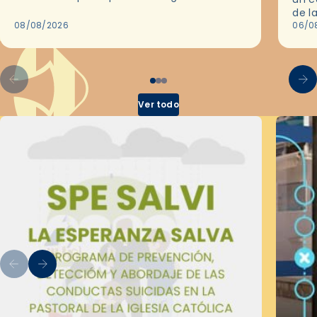
de Barcelona durante 25 años, entre 1993 y…
de l
08/08/2026
en l
06/0
por 
Ver todo