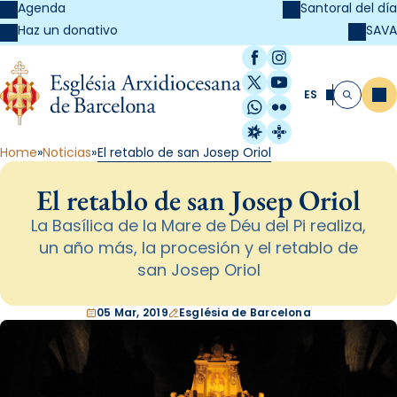
Agenda
Santoral del día
SAVA
Haz un donativo
Facebook
Instagram
X / Twitter
YouTube
ES
Me
Buscar
WhatsApp
Flickr
Radio Estel
Catalunya Cristi
Home
Noticias
El retablo de san Josep Oriol
El retablo de san Josep Oriol
La Basílica de la Mare de Déu del Pi realiza,
un año más, la procesión y el retablo de
san Josep Oriol
05 Mar, 2019
Església de Barcelona