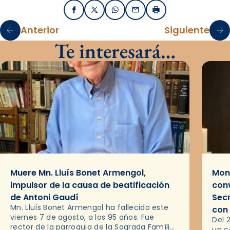
Facebook
X / Twitter
WhatsApp
Email
Imprimir
Anterior
Siguiente
Te interesará…
Muere Mn. Lluís Bonet Armengol,
Mons
impulsor de la causa de beatificación
conv
de Antoni Gaudí
Sec
Mn. Lluís Bonet Armengol ha fallecido este
con
viernes 7 de agosto, a los 95 años. Fue
Del 
rector de la parroquia de la Sagrada Família
un c