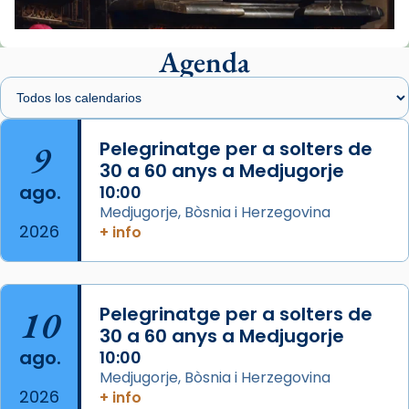
📸 J. Merino
Agenda
Foto
View on Facebook
·
Share
Arquebisbat de Barcelona
is at Catedral
9
Pelegrinatge per a solters de
de Barcelona.
30 a 60 anys a Medjugorje
2 weeks ago
ago.
10:00
Aquest dilluns, 27 de juliol, ha tingut lloc la
Medjugorje, Bòsnia i Herzegovina
missa d’acció de gràcies en agraïment al
2026
+ info
comitè organitzador de la visita apostòlica
del Sant Pare Lleó XIV a Barcelona, i als
col·laboradors, a la Catedral de Barcelona.
10
Pelegrinatge per a solters de
L’arquebisbe de Barcelona, el cardenal Joan
30 a 60 anys a Medjugorje
Josep Omella, ha presidit la missa i l’ha
ago.
10:00
concelebrat el bisbe auxiliar de Barcelona,
Medjugorje, Bòsnia i Herzegovina
Mons. David Abadías.
2026
+ info