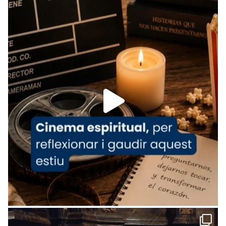
Recupera l'entrevista comp
Vatican
tican News 👇
News
www.vaticannews.va/es/iglesia/news/2026-
07/carmina-historia-depresion-papa-viaje-
espana-testimoni...
Foto
View on Facebook
·
Share
Arquebisbat de Barcelona
2 weeks ago
«Avui les santes Juliana i Semproniana ens
ajuden a alçar la mirada»
Mons. Sergi Gordo, bisbe de Tortosa, ha
presidit aquest 27 de juliol la missa de Les
Santes de Mataró.
🔗
tinyurl.com/cvu5jmbk