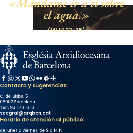
Mándame ir a ti sobre
el agua.
(Mt 14,22-36)
Facebook
Instagram
X / Twitter
YouTube
WhatsApp
Flickr
Radio Estel
Catalunya Cristiana
Contacto y sugerencias:
C. del Bisbe, 5
08002 Barcelona
Telf. 93 270 10 10
secgral@arqbcn.cat
Horario de atención al público:
de lunes a viernes, de 9 a 14 h.