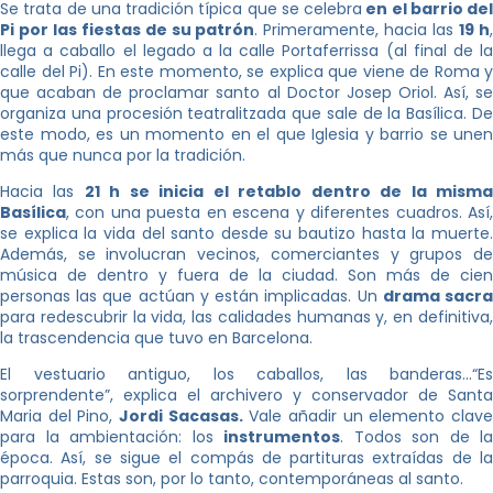
Se trata de una tradición típica que se celebra
en el barrio del
Pi por las fiestas de su patrón
. Primeramente, hacia las
19 h
llega a caballo el legado a la calle Portaferrissa (al final de la
calle del Pi). En este momento, se explica que viene de Roma y
que acaban de proclamar santo al Doctor Josep Oriol. Así, se
organiza una procesión teatralitzada que sale de la Basílica. De
este modo, es un momento en el que Iglesia y barrio se unen
más que nunca por la tradición.
Hacia las
21 h se inicia el retablo dentro de la mism
Basílica
, con una puesta en escena y diferentes cuadros. Así,
se explica la vida del santo desde su bautizo hasta la muerte.
Además, se involucran vecinos, comerciantes y grupos de
música de dentro y fuera de la ciudad. Son más de cien
personas las que actúan y están implicadas. Un
drama sacr
para redescubrir la vida, las calidades humanas y, en definitiva,
la trascendencia que tuvo en Barcelona.
El vestuario antiguo, los caballos, las banderas…“Es
sorprendente”, explica el archivero y conservador de Santa
Maria del Pino,
Jordi Sacasas.
Vale añadir un elemento clav
para la ambientación: los
instrumentos
. Todos son de la
época. Así, se sigue el compás de partituras extraídas de la
parroquia. Estas son, por lo tanto, contemporáneas al santo.