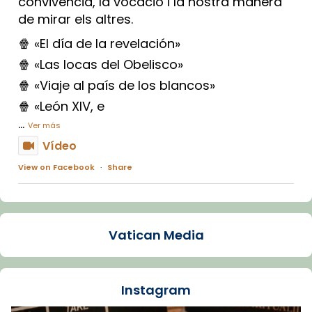
convivència, la vocació i la nostra manera
de mirar els altres.
🍿 «El día de la revelación»
🍿 «Las locas del Obelisco»
🍿 «Viaje al país de los blancos»
🍿 «León XIV, e
...
Ver más
Vídeo
View on Facebook
·
Share
Arquebisbat de Barcelona
1 week ago
Vatican Media
La Carmina va patir depressió. Fa gairebé
dos mesos, a l'Estadi Lluís Companys, la
jove va fer arribar el seu testimoni al papa
Instagram
Lleó XIV.