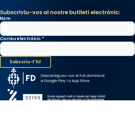
Subscriviu-vos al nostre butlletí electrònic:
Nom
Correu electrònic
*
Avís Legal
Protecció de Dades
Política de Cookies
Canal de denúncia
Copyright 2026 ©ARQUEBISBAT DE BARCELONA, tots els drets
reservats.