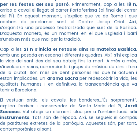
per les festes del seu patró
. Primerament, cap a les
19 h
arriba a cavall el llegat al carrer Portaferrissa (al final del carrer
del Pi). En aquest moment, s’explica que ve de Roma i que
acaben de proclamar sant el Doctor Josep Oriol. Així,
s’organitza una processó teatralitzada que surt de la Basílica.
D’aquesta manera, és un moment en el que Església i barri
s’uneixen més que mai per la tradició.
Cap a les
21 h s’inicia el retaule dins la mateixa Basílica
,
amb una posada en escena i diferents quadres. Així, s’hi explica
la vida del sant des del seu bateig fins la mort. A més a més,
s’involucren veïns, comerciants i grups de música de dins i fora
de la ciutat. Són més de cent persones les que hi actuen i
estan implicades. Un
drama sacra
per redescobrir la vida, le
qualitats humanes i, en definitiva, la transcendència que va
tenir a Barcelona.
El vestuari antic, els cavalls, les banderes…“És sorprenent”,
explica l’arxiver i conservador de Santa Maria del Pi,
Jordi
Sacasas.
Val afegir un element clau per a l’ambientació:
els
instruments
. Tots són de l’època. Així, se segueix el compàs
de partitures extretes de la parròquia. Aquestes són, per tant,
contemporànies al sant.