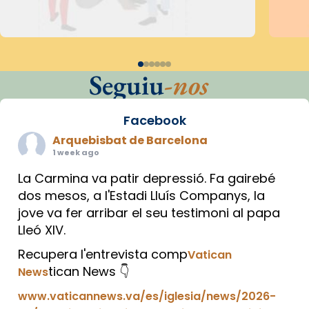
Seguiu
-nos
Facebook
Arquebisbat de Barcelona
1 week ago
La Carmina va patir depressió. Fa gairebé
dos mesos, a l'Estadi Lluís Companys, la
jove va fer arribar el seu testimoni al papa
Lleó XIV.
Recupera l'entrevista comp
Vatican
tican News 👇
News
www.vaticannews.va/es/iglesia/news/2026-