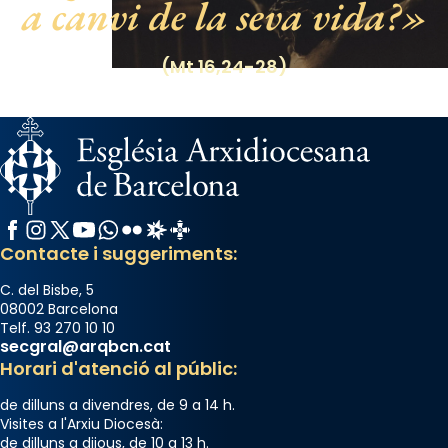
a canvi de la seva vida?
View on Facebook
·
Share
(Mt 16,24-28)
Facebook
Instagram
X / Twitter
YouTube
WhatsApp
Flickr
Radio Estel
Catalunya Cristiana
Contacte i suggeriments:
C. del Bisbe, 5
08002 Barcelona
Telf. 93 270 10 10
secgral@arqbcn.cat
Horari d'atenció al públic:
de dilluns a divendres, de 9 a 14 h.
Visites a l'Arxiu Diocesà:
de dilluns a dijous, de 10 a 13 h.