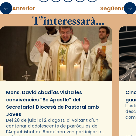
Anterior
Següent
T’interessarà…
Mons. David Abadías visita les
Cinc
convivències “Be Apostle” del
gaud
L'es
Secretariat Diocesà de Pastoral amb
desc
Joves
comp
Del 28 de juliol al 2 d'agost, al voltant d'un
deix
centenar d'adolescents de parròquies de
trav
l'Arquebisbat de Barcelona van participar en