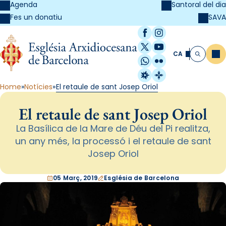
Agenda
Santoral del dia
SAVA
Fes un donatiu
Facebook
Instagram
X / Twitter
YouTube
CA
Me
Cerca
WhatsApp
Flickr
Radio Estel
Catalunya Cristi
Home
Notícies
El retaule de sant Josep Oriol
El retaule de sant Josep Oriol
La Basílica de la Mare de Déu del Pi realitza,
un any més, la processó i el retaule de sant
Josep Oriol
05 Març, 2019
Església de Barcelona