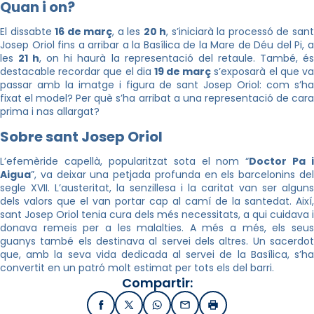
Quan i on?
El dissabte
16 de març
, a les
20 h
, s’iniciarà la processó de san
Josep Oriol fins a arribar a la Basílica de la Mare de Déu del Pi, a
les
21 h
, on hi haurà la representació del retaule. També, é
destacable recordar que el dia
19 de març
s’exposarà el que v
passar amb la imatge i figura de sant Josep Oriol: com s’ha
fixat el model? Per què s’ha arribat a una representació de cara
prima i nas allargat?
Sobre sant Josep Oriol
L’efemèride capellà, popularitzat sota el nom “
Doctor Pa i
Aigua
”, va deixar una petjada profunda en els barcelonins del
segle XVII. L’austeritat, la senzillesa i la caritat van ser alguns
dels valors que el van portar cap al camí de la santedat. Així,
sant Josep Oriol tenia cura dels més necessitats, a qui cuidava i
donava remeis per a les malalties. A més a més, els seus
guanys també els destinava al servei dels altres. Un sacerdot
que, amb la seva vida dedicada al servei de la Basílica, s’ha
convertit en un patró molt estimat per tots els del barri.
Compartir:
Facebook
X / Twitter
WhatsApp
Email
Imprimir