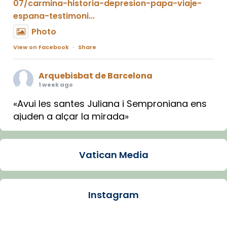
07/carmina-historia-depresion-papa-viaje-
espana-testimoni...
Photo
View on Facebook
·
Share
Arquebisbat de Barcelona
1 week ago
«Avui les santes Juliana i Semproniana ens
ajuden a alçar la mirada»
Mons. Sergi Gordo, bisbe de Tortosa, ha
presidit aquest 27 de juliol la missa de Les
Vatican Media
Santes de Mataró.
🔗
tinyurl.com/cvu5jmbk
📸 J. Merino
Instagram
Photo
View on Facebook
·
Share