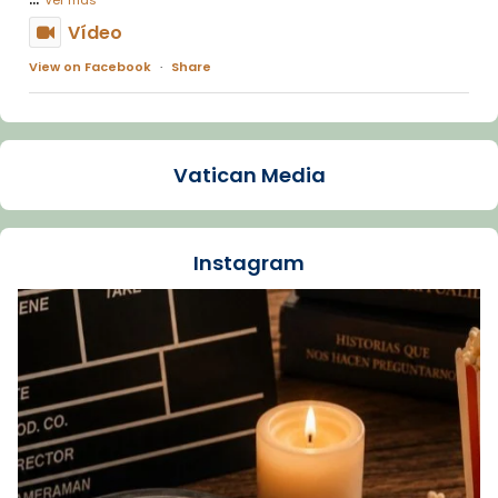
Vídeo
View on Facebook
·
Share
Arquebisbat de Barcelona
1 week ago
Vatican Media
La Carmina va patir depressió. Fa gairebé
dos mesos, a l'Estadi Lluís Companys, la
jove va fer arribar el seu testimoni al papa
Instagram
Lleó XIV.
Recupera l'entrevista comp
Vatican
tican News 👇
News
www.vaticannews.va/es/iglesia/news/2026-
07/carmina-historia-depresion-papa-viaje-
espana-testimoni...
Foto