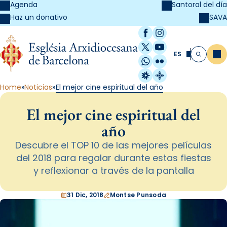
Agenda
Santoral del día
SAVA
Haz un donativo
Facebook
Instagram
X / Twitter
YouTube
ES
Me
Buscar
WhatsApp
Flickr
Radio Estel
Catalunya Cristi
Home
Noticias
El mejor cine espiritual del año
El mejor cine espiritual del
año
Descubre el TOP 10 de las mejores películas
del 2018 para regalar durante estas fiestas
y reflexionar a través de la pantalla
31 Dic, 2018
Montse Punsoda