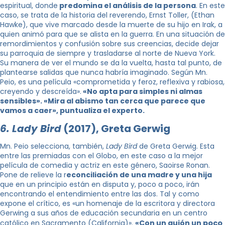
espiritual, donde
predomina el análisis de la persona
. En este
caso, se trata de la historia del reverendo, Ernst Toller, (Ethan
Hawke), que vive marcado desde la muerte de su hijo en Irak, a
quien animó para que se alista en la guerra. En una situación de
remordimientos y confusión sobre sus creencias, decide dejar
su parroquia de siempre y trasladarse al norte de Nueva York.
Su manera de ver el mundo se da la vuelta, hasta tal punto, de
plantearse salidas que nunca habría imaginado. Según Mn.
Peio, es una película «comprometida y feroz, reflexiva y rabiosa,
creyendo y descreída».
«No apta para simples ni almas
sensibles». «Mira al abismo tan cerca que parece que
vamos a caer», puntualiza el experto.
6. Lady Bird
(2017), Greta Gerwig
Mn. Peio selecciona, también,
Lady Bird
de Greta Gerwig. Esta
entre las premiadas con el Globo, en este caso a la mejor
película de comedia y actriz en este género, Saoirse Ronan.
Pone de relieve la r
econciliación de una madre y una hija
que en un principio están en disputa y, poco a poco, irán
encontrando el entendimiento entre las dos. Tal y como
expone el crítico, es «un homenaje de la escritora y directora
Gerwing a sus años de educación secundaria en un centro
católico en Sacramento (California)».
«Con un guión un
poco