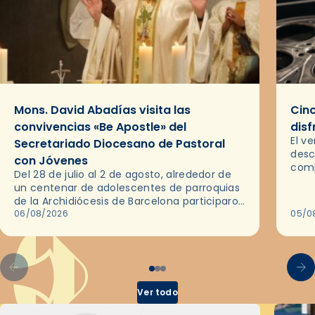
Mons. David Abadías visita las
Cinc
convivencias «Be Apostle» del
disf
El v
Secretariado Diocesano de Pastoral
desc
con Jóvenes
comp
Del 28 de julio al 2 de agosto, alrededor de
ocas
un centenar de adolescentes de parroquias
histo
de la Archidiócesis de Barcelona participaron
sobr
en las convivencias Be Apostle, organizadas
06/08/2026
05/0
por el Secretariado Diocesano…
Ver todo