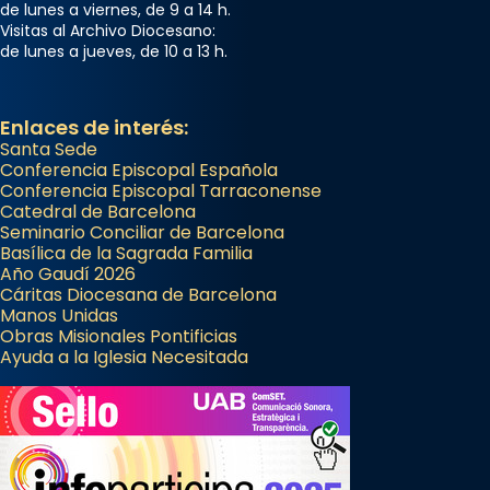
Memòria de les santes Juliana i
de lunes a viernes, de 9 a 14 h.
Visitas al Archivo Diocesano:
Semproniana, verges i màrtirs.
de lunes a jueves, de 10 a 13 h.
Acompanyant la història de sant Cugat, a
partir de l’Edat Mitjana sorgeix la tradició
Enlaces de interés:
que les santes Juliana (“relatiu a Júlia”) i
Santa Sede
Semproniana (“relatiu a Semprònia =
Conferencia Episcopal Española
eterna”) són deixebles seves. I l’any 1667, el
Conferencia Episcopal Tarraconense
frare Joan Gaspar Roig, afirma en una obra
Catedral de Barcelona
Seminario Conciliar de Barcelona
que les santes són filles de l’antiga Iluro.
Basílica de la Sagrada Familia
Mataró en reivindicarà les relíq
Año Gaudí 2026
...
Cáritas Diocesana de Barcelona
Ver más
Manos Unidas
Foto
Obras Misionales Pontificias
Ayuda a la Iglesia Necesitada
View on Facebook
·
Share