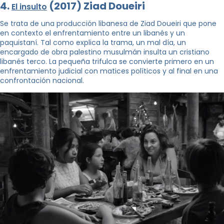
4.
(2017) Ziad Doueiri
El insulto
Se trata de una producción libanesa de Ziad Doueiri que pone
en contexto el enfrentamiento entre un libanés y un
paquistaní. Tal como explica la trama, un mal día, un
encargado de obra palestino musulmán insulta un cristiano
libanés terco. La pequeña trifulca se convierte primero en un
enfrentamiento judicial con matices políticos y al final en una
confrontación nacional.