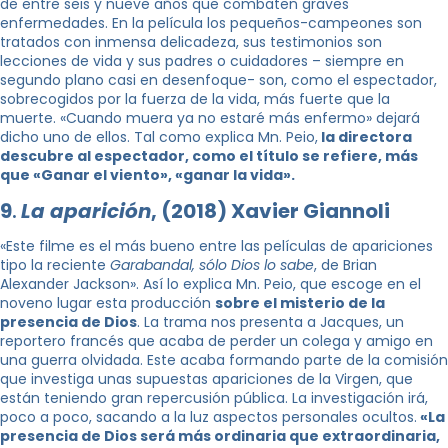
de entre seis y nueve años que combaten graves
enfermedades. En la película los pequeños-campeones son
tratados con inmensa delicadeza, sus testimonios son
lecciones de vida y sus padres o cuidadores – siempre en
segundo plano casi en desenfoque- son, como el espectador,
sobrecogidos por la fuerza de la vida, más fuerte que la
muerte. «Cuando muera ya no estaré más enfermo» dejará
dicho uno de ellos. Tal como explica Mn. Peio,
la directora
descubre al espectador, como el título se refiere, más
que «Ganar el viento», «ganar la vida».
9
.
La aparición
, (2018) Xavier Giannoli
«Este filme es el más bueno entre las películas de apariciones
tipo la reciente
Garabandal, sólo Dios lo sabe
, de Brian
Alexander Jackson». Así lo explica Mn. Peio, que escoge en el
noveno lugar esta producción
sobre el misterio de la
presencia de Dios
. La trama nos presenta a Jacques, un
reportero francés que acaba de perder un colega y amigo en
una guerra olvidada. Este acaba formando parte de la comisión
que investiga unas supuestas apariciones de la Virgen, que
están teniendo gran repercusión pública. La investigación irá,
poco a poco, sacando a la luz aspectos personales ocultos.
«La
presencia de Dios será más ordinaria que extraordinaria,