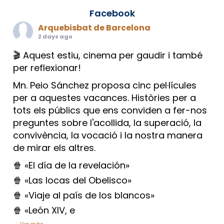
Facebook
Arquebisbat de Barcelona
2 days ago
🎬 Aquest estiu, cinema per gaudir i també
per reflexionar!
Mn. Peio Sánchez proposa cinc pel·lícules
per a aquestes vacances. Històries per a
tots els públics que ens conviden a fer-nos
preguntes sobre l'acollida, la superació, la
convivència, la vocació i la nostra manera
de mirar els altres.
🍿 «El día de la revelación»
🍿 «Las locas del Obelisco»
🍿 «Viaje al país de los blancos»
🍿 «León XIV, e
...
Ver más