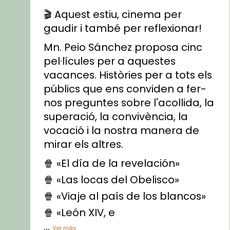
🎬 Aquest estiu, cinema per
gaudir i també per reflexionar!
Mn. Peio Sánchez proposa cinc
pel·lícules per a aquestes
vacances. Històries per a tots els
públics que ens conviden a fer-
nos preguntes sobre l'acollida, la
superació, la convivència, la
vocació i la nostra manera de
mirar els altres.
🍿 «El día de la revelación»
🍿 «Las locas del Obelisco»
🍿 «Viaje al país de los blancos»
🍿 «León XIV, e
...
Ver más