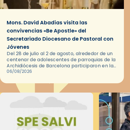
Mons. David Abadías visita las
convivencias «Be Apostle» del
Secretariado Diocesano de Pastoral con
Jóvenes
Del 28 de julio al 2 de agosto, alrededor de un
centenar de adolescentes de parroquias de la
Archidiócesis de Barcelona participaron en las
convivencias Be Apostle, organizadas por el
06/08/2026
Secretariado Diocesano…