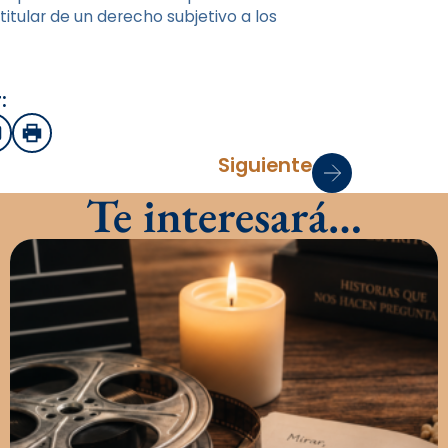
itular de un derecho subjetivo a los
:
sApp
mail
Imprimir
Siguiente
Te interesará…