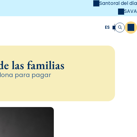
Santoral del día
SAVA
el
unya Cristiana
ES
M
Buscar
e las familias
elona para pagar