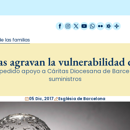
Facebook
Instagram
X / Twitter
YouTube
WhatsApp
Flickr
Radio Est
Catal
e las familias
as agravan la vulnerabilidad d
n pedido apoyo a Cáritas Diocesana de Barc
suministros
05 Dic, 2017
Església de Barcelona