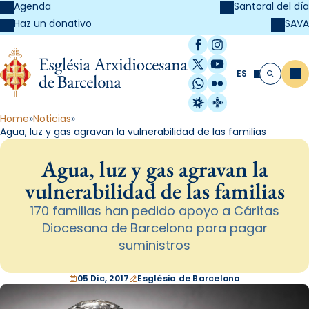
Agenda
Santoral del día
SAVA
Haz un donativo
Facebook
Instagram
X / Twitter
YouTube
ES
Me
Buscar
WhatsApp
Flickr
Radio Estel
Catalunya Cristi
Home
Noticias
Agua, luz y gas agravan la vulnerabilidad de las familias
Agua, luz y gas agravan la
vulnerabilidad de las familias
170 familias han pedido apoyo a Cáritas
Diocesana de Barcelona para pagar
suministros
05 Dic, 2017
Església de Barcelona