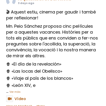
3 days ago
🎬 Aquest estiu, cinema per gaudir i també
per reflexionar!
Mn. Peio Sánchez proposa cinc pel·lícules
per a aquestes vacances. Històries per a
tots els públics que ens conviden a fer-nos
preguntes sobre l'acollida, la superació, la
convivència, la vocació i la nostra manera
de mirar els altres.
🍿 «El día de la revelación»
🍿 «Las locas del Obelisco»
🍿 «Viaje al país de los blancos»
🍿 «León XIV, e
...
Ver más
Vídeo
View on Facebook
·
Share