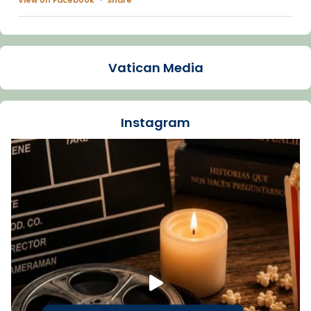
Arquebisbat de Barcelona
1 week ago
Vatican Media
La Carmina va patir depressió. Fa gairebé
dos mesos, a l'Estadi Lluís Companys, la
jove va fer arribar el seu testimoni al papa
Instagram
Lleó XIV.
Recupera l'entrevista comp
Vatican
tican News 👇
News
www.vaticannews.va/es/iglesia/news/2026-
07/carmina-historia-depresion-papa-viaje-
espana-testimoni...
Foto
View on Facebook
·
Share