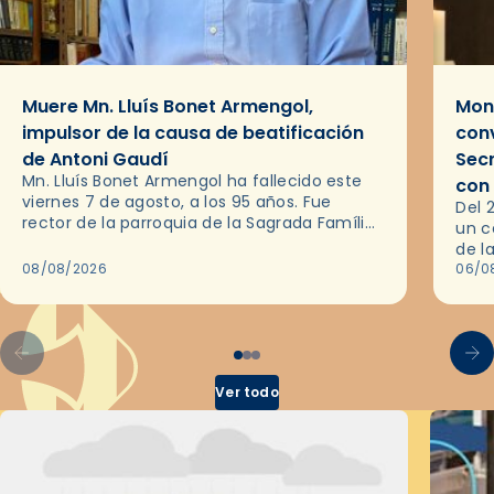
Muere Mn. Lluís Bonet Armengol,
Mons
impulsor de la causa de beatificación
conv
de Antoni Gaudí
Sec
Mn. Lluís Bonet Armengol ha fallecido este
con
viernes 7 de agosto, a los 95 años. Fue
Del 
rector de la parroquia de la Sagrada Família
un c
de Barcelona durante 25 años, entre 1993 y…
de l
08/08/2026
en l
06/0
por 
Ver todo