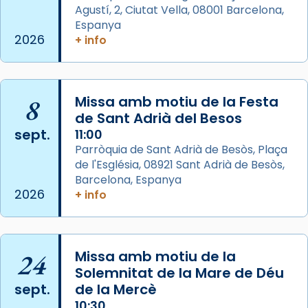
missa d’acció de gràcies en agraïment al
Agustí, 2, Ciutat Vella, 08001 Barcelona,
comitè organitzador de la visita apostòlica
Espanya
del Sant Pare Lleó XIV a Barcelona, i als
2026
+ info
col·laboradors, a la Catedral de Barcelona.
L’arquebisbe de Barcelona, el cardenal Joan
Josep Omella, ha presidit la missa i l’ha
8
Missa amb motiu de la Festa
concelebrat el bisbe auxiliar de Barcelona,
de Sant Adrià del Besos
Mons. David Abadías.
sept.
11:00
Parròquia de Sant Adrià de Besòs, Plaça
📸 Dr. G. Simón
de l'Església, 08921 Sant Adrià de Besòs,
Foto
Barcelona, Espanya
2026
+ info
View on Facebook
·
Share
Arquebisbat de Barcelona
2 weeks ago
24
Missa amb motiu de la
Memòria de les santes Juliana i
Solemnitat de la Mare de Déu
sept.
de la Mercè
Semproniana, verges i màrtirs.
10:30