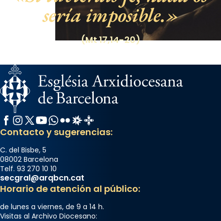
sería imposible.
(Mt 17,14-20)
Facebook
Instagram
X / Twitter
YouTube
WhatsApp
Flickr
Radio Estel
Catalunya Cristiana
Contacto y sugerencias:
C. del Bisbe, 5
08002 Barcelona
Telf. 93 270 10 10
secgral@arqbcn.cat
Horario de atención al público:
de lunes a viernes, de 9 a 14 h.
Visitas al Archivo Diocesano: