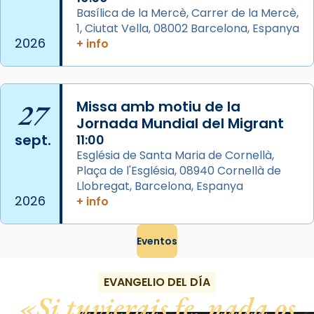
Acompanyant la història de sant Cugat, a
Basílica de la Mercè, Carrer de la Mercè,
partir de l’Edat Mitjana sorgeix la tradició
1, Ciutat Vella, 08002 Barcelona, Espanya
que les santes Juliana (“relatiu a Júlia”) i
2026
+ info
Semproniana (“relatiu a Semprònia =
eterna”) són deixebles seves. I l’any 1667, el
frare Joan Gaspar Roig, afirma en una obra
27
Missa amb motiu de la
que les santes són filles de l’antiga Iluro.
Jornada Mundial del Migrant
Mataró en reivindicarà les relíq
sept.
11:00
...
Ver más
Església de Santa Maria de Cornellà,
Foto
Plaça de l'Església, 08940 Cornellà de
Llobregat, Barcelona, Espanya
View on Facebook
·
Share
2026
+ info
Eventos
EVANGELIO DEL DÍA
Si tuvierais fe, nada os