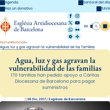
Agenda
Santoral del día
SAVA
Haz un donativo
Facebook
Instagram
X / Twitter
YouTube
ES
Me
Buscar
WhatsApp
Flickr
Radio Estel
Catalunya Cristi
Home
Noticias
Agua, luz y gas agravan la vulnerabilidad de las familias
Agua, luz y gas agravan la
vulnerabilidad de las familias
170 familias han pedido apoyo a Cáritas
Diocesana de Barcelona para pagar
suministros
05 Dic, 2017
Església de Barcelona