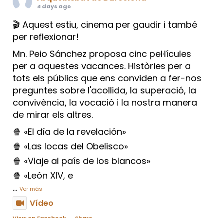
4 days ago
🎬 Aquest estiu, cinema per gaudir i també
per reflexionar!
Mn. Peio Sánchez proposa cinc pel·lícules
per a aquestes vacances. Històries per a
tots els públics que ens conviden a fer-nos
preguntes sobre l'acollida, la superació, la
convivència, la vocació i la nostra manera
de mirar els altres.
🍿 «El día de la revelación»
🍿 «Las locas del Obelisco»
🍿 «Viaje al país de los blancos»
🍿 «León XIV, e
...
Ver más
Vídeo
View on Facebook
·
Share