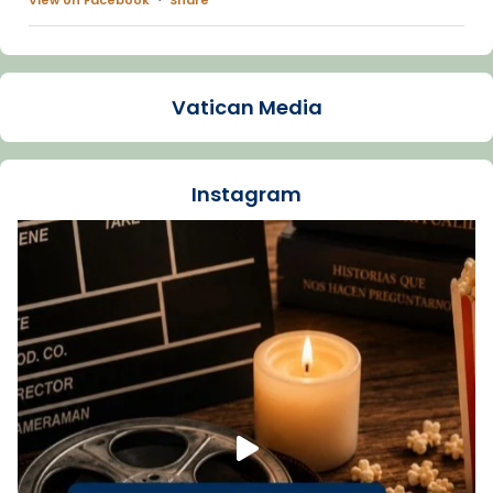
Arquebisbat de Barcelona
1 week ago
Vatican Media
La Carmina va patir depressió. Fa gairebé
dos mesos, a l'Estadi Lluís Companys, la
jove va fer arribar el seu testimoni al papa
Instagram
Lleó XIV.
Recupera l'entrevista comp
Vatican
tican News 👇
News
www.vaticannews.va/es/iglesia/news/2026-
07/carmina-historia-depresion-papa-viaje-
espana-testimoni...
Foto
View on Facebook
·
Share