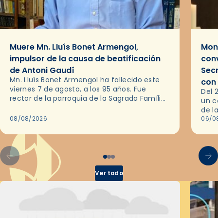
Muere Mn. Lluís Bonet Armengol,
Mons
impulsor de la causa de beatificación
conv
de Antoni Gaudí
Sec
Mn. Lluís Bonet Armengol ha fallecido este
con
viernes 7 de agosto, a los 95 años. Fue
Del 
rector de la parroquia de la Sagrada Família
un c
de Barcelona durante 25 años, entre 1993 y…
de l
08/08/2026
en l
06/0
por 
Ver todo