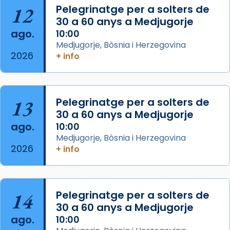
Acompanyant la història de sant Cugat, a
12
Pelegrinatge per a solters de
partir de l’Edat Mitjana sorgeix la tradició
30 a 60 anys a Medjugorje
que les santes Juliana (“relatiu a Júlia”) i
ago.
10:00
Semproniana (“relatiu a Semprònia =
Medjugorje, Bòsnia i Herzegovina
eterna”) són deixebles seves. I l’any 1667, el
2026
+ info
frare Joan Gaspar Roig, afirma en una obra
que les santes són filles de l’antiga Iluro.
Mataró en reivindicarà les relíq
13
Pelegrinatge per a solters de
...
Ver más
30 a 60 anys a Medjugorje
Foto
ago.
10:00
Medjugorje, Bòsnia i Herzegovina
View on Facebook
·
Share
2026
+ info
14
Pelegrinatge per a solters de
30 a 60 anys a Medjugorje
ago.
10:00