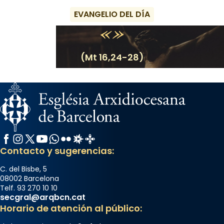
EVANGELIO DEL DÍA
(Mt 16,24-28)
Facebook
Instagram
X / Twitter
YouTube
WhatsApp
Flickr
Radio Estel
Catalunya Cristiana
Contacto y sugerencias:
C. del Bisbe, 5
08002 Barcelona
Telf. 93 270 10 10
secgral@arqbcn.cat
Horario de atención al público: