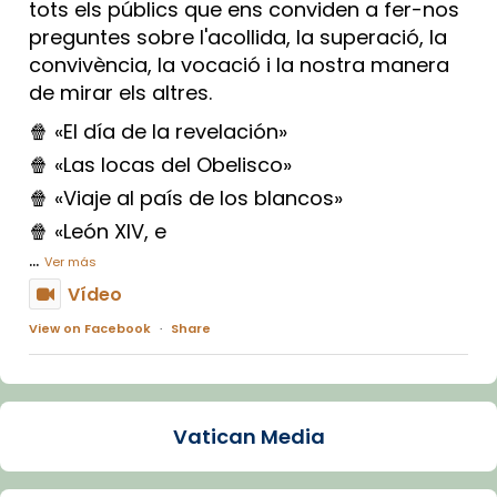
tots els públics que ens conviden a fer-nos
preguntes sobre l'acollida, la superació, la
convivència, la vocació i la nostra manera
de mirar els altres.
🍿 «El día de la revelación»
🍿 «Las locas del Obelisco»
🍿 «Viaje al país de los blancos»
🍿 «León XIV, e
...
Ver más
Vídeo
View on Facebook
·
Share
Arquebisbat de Barcelona
1 week ago
Vatican Media
La Carmina va patir depressió. Fa gairebé
dos mesos, a l'Estadi Lluís Companys, la