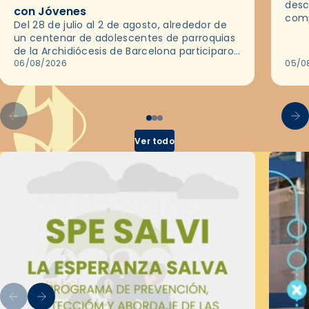
desc
con Jóvenes
comp
Del 28 de julio al 2 de agosto, alrededor de
ocas
un centenar de adolescentes de parroquias
histo
de la Archidiócesis de Barcelona participaron
sobr
en las convivencias Be Apostle, organizadas
06/08/2026
05/0
por el Secretariado Diocesano…
Ver todo