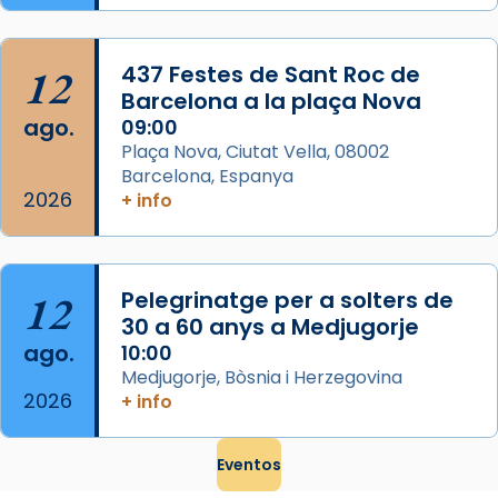
que les santes són filles de l’antiga Iluro.
Mataró en reivindicarà les relíq
...
Ver más
12
437 Festes de Sant Roc de
Foto
Barcelona a la plaça Nova
ago.
09:00
View on Facebook
·
Share
Plaça Nova, Ciutat Vella, 08002
Barcelona, Espanya
2026
+ info
12
Pelegrinatge per a solters de
30 a 60 anys a Medjugorje
ago.
10:00
Medjugorje, Bòsnia i Herzegovina
2026
+ info
Eventos