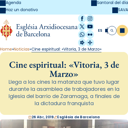
Agenda
Santoral del día
SAVA
Haz un donativo
Facebook
Instagram
X / Twitter
YouTube
ES
Me
Buscar
WhatsApp
Flickr
Radio Estel
Catalunya Cristi
Home
Noticias
Cine espiritual: «Vitoria, 3 de Marzo»
Cine espiritual: «Vitoria, 3 de
Marzo»
Llega a los cines la matanza que tuvo lugar
durante la asamblea de trabajadores en la
Iglesia del barrio de Zaramaga, a finales de
la dictadura franquista
26 Abr, 2019
Església de Barcelona