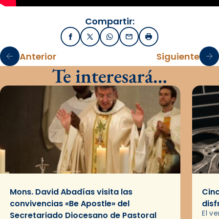
Compartir:
Facebook
X / Twitter
WhatsApp
Email
Imprimir
Anterior
Siguiente
Te interesará…
Mons. David Abadías visita las
Cinc
convivencias «Be Apostle» del
disf
El v
Secretariado Diocesano de Pastoral