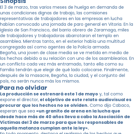
Sinopsis
El 3 de marzo, tras varios meses de huelga en demanda de
unas condiciones dignas de trabajo, las comisiones
representativas de trabajadores en las empresas en lucha
habían convocado una jornada de paro general en Vitoria. En la
iglesia de San Francisco, del barrio obrero de Zaramaga, miles
de trabajadores y trabajadoras abarrotaron el templo en
asamblea. Mientras tanto, en el exterior había una multitud
congregada así como agentes de la Policía armada.
Begoña, una joven de clase media se ve metida en medio de
los hechos debido a su relación con uno de los asamblearios. En
un conflicto cada vez más entramado, tanto ella como su
familia tendrán que elegir de qué lado colocarse. Finalmente,
después de la masacre, Begoña, la ciudad, y el conjunto del
país, no serán nunca más los mismos.
Para no olvidar
La producción se estrenará este 1 de mayo
y, tal como
expone el director,
el objetivo de este relato audiovisual es
procurar que los hechos no se olviden.
Como dijo Cabaco,
esperan que sea
«un granito de arena en la lucha que
desde hace más de 40 años lleva a cabo la Asociación de
Víctimas del 3 de marzo para que los responsables de
aquella matanza cumplan ante la ley».
En todo momento, destaca el realismo de los hechos que