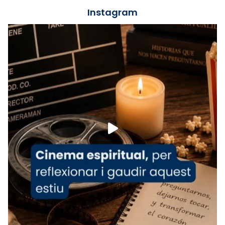
jove va fer arribar el seu testimoni al papa
Instagram
Lleó XIV.
Recupera l'entrevista comp
Vatican
tican News 👇
News
www.vaticannews.va/es/iglesia/news/2026-
07/carmina-historia-depresion-papa-viaje-
espana-testimoni...
Foto
View on Facebook
·
Share
Arquebisbat de Barcelona
2 weeks ago
«Avui les santes Juliana i Semproniana ens
ajuden a alçar la mirada»
Mons. Sergi Gordo, bisbe de Tortosa, ha
presidit aquest 27 de juliol la missa de Les