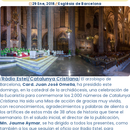
29 Ene, 2018
Església de Barcelona
Ràdio Estel/Catalunya Cristiana
(
)
El arzobispo de
Barcelona,
Card. ​​Juan José
Omella
, ha presidido este
domingo, en la catedral de la archidiócesis, una celebración de
la Eucaristía para conmemorar los 2.000 números de
Catalunya
Cristiana
. Ha sido una Misa de acción de gracias muy vivida,
con reconocimientos, agradecimientos y palabras de aliento a
los artífices de estos más de 38 años de historia que tiene el
semanario. En el saludo inicial, el director de la publicación,
Mn.
Jaume Aymar
, se ha dirigido a todos los presentes, como
también a los que seguían el oficio por Radio Estel, para