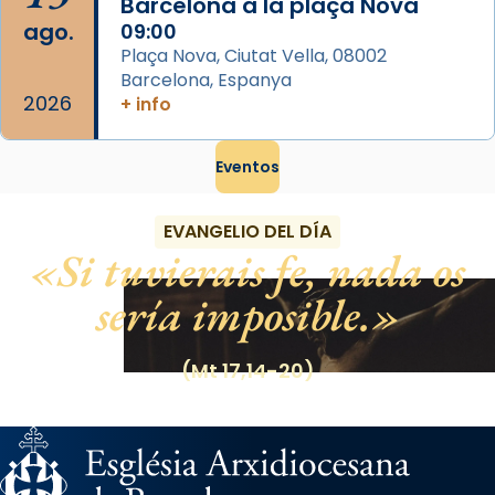
Barcelona a la plaça Nova
ago.
09:00
Plaça Nova, Ciutat Vella, 08002
Barcelona, Espanya
2026
+ info
Eventos
EVANGELIO DEL DÍA
Si tuvierais fe, nada os
sería imposible.
(Mt 17,14-20)