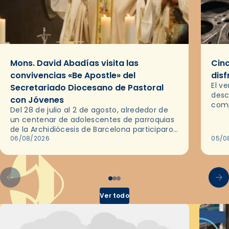
Mons. David Abadías visita las
Cinc
convivencias «Be Apostle» del
disf
El v
Secretariado Diocesano de Pastoral
desc
con Jóvenes
comp
Del 28 de julio al 2 de agosto, alrededor de
ocas
un centenar de adolescentes de parroquias
histo
de la Archidiócesis de Barcelona participaron
sobr
en las convivencias Be Apostle, organizadas
06/08/2026
05/0
por el Secretariado Diocesano…
Ver todo