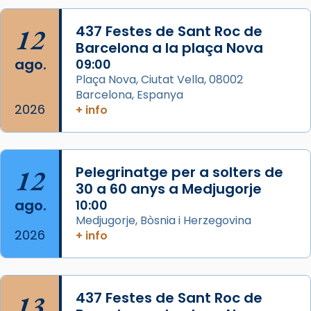
Acompanyant la història de sant Cugat, a
12
437 Festes de Sant Roc de
partir de l’Edat Mitjana sorgeix la tradició
Barcelona a la plaça Nova
que les santes Juliana (“relatiu a Júlia”) i
ago.
09:00
Semproniana (“relatiu a Semprònia =
Plaça Nova, Ciutat Vella, 08002
eterna”) són deixebles seves. I l’any 1667, el
Barcelona, Espanya
2026
frare Joan Gaspar Roig, afirma en una obra
+ info
que les santes són filles de l’antiga Iluro.
Mataró en reivindicarà les relíq
...
Ver más
12
Pelegrinatge per a solters de
Foto
30 a 60 anys a Medjugorje
ago.
10:00
View on Facebook
·
Share
Medjugorje, Bòsnia i Herzegovina
2026
+ info
13
437 Festes de Sant Roc de