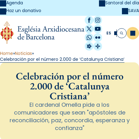
Agenda
Santoral del día
SAVA
Haz un donativo
Facebook
Instagram
X / Twitter
YouTube
ES
Me
Buscar
WhatsApp
Flickr
Radio Estel
Catalunya Cristi
Home
Noticias
Celebración por el número 2.000 de ‘Catalunya Cristiana’
Celebración por el número
2.000 de ‘Catalunya
Cristiana’
El cardenal Omella pide a los
comunicadores que sean "apóstoles de
reconciliación, paz, concordia, esperanza y
confianza"