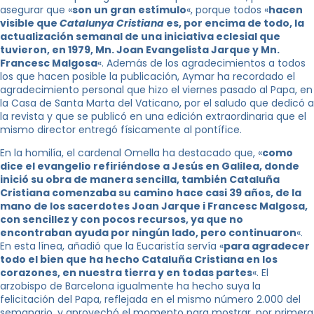
asegurar que «
son un gran estímulo
«, porque todos «
hacen
visible que
Catalunya Cristiana
es, por encima de todo, la
actualización semanal de una iniciativa eclesial que
tuvieron, en 1979, Mn. Joan Evangelista Jarque y Mn.
Francesc Malgosa
«. Además de los agradecimientos a todos
los que hacen posible la publicación, Aymar ha recordado el
agradecimiento personal que hizo el viernes pasado al Papa, en
la Casa de Santa Marta del Vaticano, por el saludo que dedicó a
la revista y que se publicó en una edición extraordinaria que el
mismo director entregó físicamente al pontífice.
En la homilía, el cardenal Omella ha destacado que, «
como
dice el evangelio refiriéndose a Jesús en Galilea, donde
inició su obra de manera sencilla, también Cataluña
Cristiana comenzaba su camino hace casi 39 años, de la
mano de los sacerdotes
Joan Jarque i Francesc Malgosa
,
con sencillez y con pocos recursos, ya que no
encontraban ayuda por ningún lado, pero continuaron
«.
En esta línea, añadió que la Eucaristía servía «
para agradecer
todo el bien que ha hecho Cataluña Cristiana en los
corazones, en nuestra tierra y en todas partes
«. El
arzobispo de Barcelona igualmente ha hecho suya la
felicitación del Papa, reflejada en el mismo número 2.000 del
semanario, y aprovechó el momento para mostrar, por primera