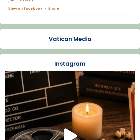
View on Facebook
·
Share
Arquebisbat de Barcelona
1 week ago
Vatican Media
La Carmina va patir depressió. Fa gairebé
dos mesos, a l'Estadi Lluís Companys, la
jove va fer arribar el seu testimoni al papa
Instagram
Lleó XIV.
Recupera l'entrevista comp
Vatican
tican News 👇
News
www.vaticannews.va/es/iglesia/news/2026-
07/carmina-historia-depresion-papa-viaje-
espana-testimoni...
Foto
View on Facebook
·
Share