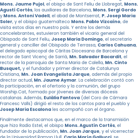
Mons.
Jaume Pujol
, el obispo de Sant Feliu de Llobregat,
Mons.
Agustí Cortés
, los auxiliares de Barcelona, ​​
Mons. Sergi Gordo
y
Mons. Antoni Vadell
, el abad de Montserrat,
P. Josep Maria
Soler
, y el obispo guatemalteco
Mons. Pablo Vizcaíno
, de
visita estos días en nuestro país. Y entre los demás
concelebrantes, estuvieron también el vicario general del
Obispado de Sant Feliu,
Josep Maria Domingo
, el secretario
general y canciller del Obispado de Terrassa,
Carlos Cahuana
,
el delegado episcopal de Cáritas Diocesana de Barcelona y
rector de Sant Vicenç de Sarrià,
Mn. Salvador Bacardit
, el
rector de la parroquia de Santa Maria de Calella,
Mn. Cinto
Busquet,
y el fundador y primer director de Catalunya
Cristiana,
Mn.
Joan Evangelista Jarque
, además del propio
director actual,
Mn. Jaume Aymar
. La celebración contó con
la participación, en el ofertorio y la comunión, del grupo
Worship.Cat, formado por jóvenes de diversas diócesis
catalanas. Además,
Eulàlia Fantova
(del Coro de Cámara
Francesc Valls) dirigió el resto de los cantos para el pueblo y
Josep Maria Escalona
les acompañó con el órgano.
Finalmente destacamos que, en el marco de la transmisión
que hizo Radio Estel, el obispo
Mons. Agustín Cortés
, el
fundador de la publicación,
Mn. Joan Jarque
, y el vicerrector
de la Universidad Ramon Llull,
Carlo María Gallucci
, se