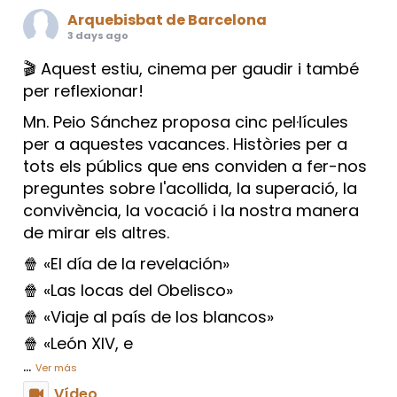
Arquebisbat de Barcelona
3 days ago
🎬 Aquest estiu, cinema per gaudir i també
per reflexionar!
Mn. Peio Sánchez proposa cinc pel·lícules
per a aquestes vacances. Històries per a
tots els públics que ens conviden a fer-nos
preguntes sobre l'acollida, la superació, la
convivència, la vocació i la nostra manera
de mirar els altres.
🍿 «El día de la revelación»
🍿 «Las locas del Obelisco»
🍿 «Viaje al país de los blancos»
🍿 «León XIV, e
...
Ver más
Vídeo