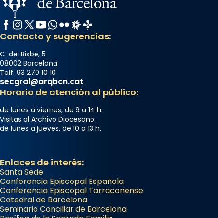
Facebook
Instagram
X / Twitter
YouTube
WhatsApp
Flickr
Radio Estel
Catalunya Cristiana
Contacto y sugerencias:
C. del Bisbe, 5
08002 Barcelona
Telf. 93 270 10 10
secgral@arqbcn.cat
Horario de atención al público:
de lunes a viernes, de 9 a 14 h.
Visitas al Archivo Diocesano:
de lunes a jueves, de 10 a 13 h.
Enlaces de interés:
Santa Sede
Conferencia Episcopal Española
Conferencia Episcopal Tarraconense
Catedral de Barcelona
Seminario Conciliar de Barcelona