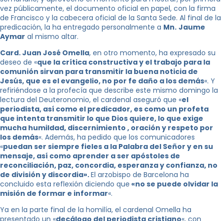
vez públicamente, el documento oficial en papel, con la firma
de Francisco y la cabecera oficial de la Santa Sede. Al final de la
predicación, la ha entregado personalmente a
Mn.
Jaume
Aymar
al mismo altar.
Card. Juan José Omella
, en otro momento, ha expresado su
deseo de «
que la crítica constructiva y el trabajo para la
comunión sirvan para transmitir la buena noticia de
Jesús, que es el evangelio, no por fe daño a los demás
«. Y
refiriéndose a la profecía que describe este mismo domingo la
lectura del Deuteronomio, el cardenal aseguró que «
el
periodista, así como el predicador, es como un profeta
que intenta transmitir lo que Dios quiere, lo que exige
mucha humildad, discernimiento , oración y respeto por
los demás
«. Además, ha pedido que los comunicadores
«
puedan ser siempre fieles a la Palabra del Señor y en su
mensaje, así como aprender a ser apóstoles de
reconciliación, paz, concordia, esperanza y confianza, no
de división y discordia».
El arzobispo de Barcelona ha
concluido esta reflexión diciendo que
«no se puede olvidar la
misión de formar e informar
«.
Ya en la parte final de la homilía, el cardenal Omella ha
presentado un «
decálogo del periodista cristiano
«, con