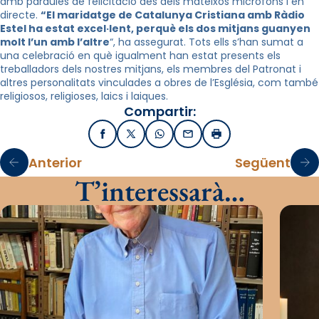
amb paraules de felicitació des dels mateixos micròfons i en
directe.
“El maridatge de Catalunya Cristiana amb Ràdio
Estel ha estat excel·lent, perquè els dos mitjans guanyen
molt l’un amb l’altre
“, ha assegurat. Tots ells s’han sumat a
una celebració en què igualment han estat presents els
treballadors dels nostres mitjans, els membres del Patronat i
altres personalitats vinculades a obres de l’Església, com també
religiosos, religioses, laics i laiques.
Compartir:
Facebook
X / Twitter
WhatsApp
Email
Imprimir
Anterior
Següent
T’interessarà…