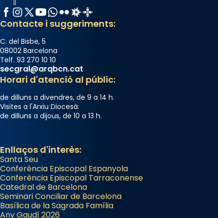
Facebook
Instagram
X / Twitter
YouTube
WhatsApp
Flickr
Radio Estel
Catalunya Cristiana
Contacte i suggeriments:
C. del Bisbe, 5
08002 Barcelona
Telf. 93 270 10 10
secgral@arqbcn.cat
Horari d'atenció al públic:
de dilluns a divendres, de 9 a 14 h.
Visites a l'Arxiu Diocesà:
de dilluns a dijous, de 10 a 13 h.
Enllaços d'interès:
Santa Seu
Conferència Episcopal Espanyola
Conferència Episcopal Tarraconense
Catedral de Barcelona
Seminari Conciliar de Barcelona
Basílica de la Sagrada Família
Any Gaudí 2026