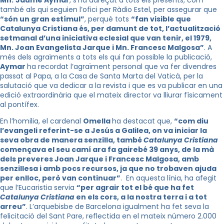
Mn.
Jaume Aymar
, s’ha adreçat a tots els presents, com
també als qui seguien l’ofici per Ràdio Estel, per assegurar que
“són un gran estímul”
, perquè tots
“fan visible que
Catalunya Cristiana és, per damunt de tot, l’actualització
setmanal d’una iniciativa eclesial que van tenir, el 1979,
Mn. Joan Evangelista Jarque i Mn. Francesc Malgosa”
. A
més dels agraïments a tots els qui fan possible la publicació,
Aymar
ha recordat l’agraïment personal que va fer divendres
passat al Papa, a la Casa de Santa Marta del Vaticà, per la
salutació que va dedicar a la revista i que es va publicar en una
edició extraordinària que el mateix director va lliurar físicament
al pontífex.
En l’homilia, el cardenal
Omella
ha destacat que,
“com diu
l’evangeli referint-se a Jesús a Galilea, on va iniciar la
seva obra de manera senzilla, també
Catalunya Cristiana
començava el seu camí ara fa gairebé 39 anys, de la mà
dels preveres Joan Jarque i Francesc Malgosa, amb
senzillesa i amb pocs recursos, ja que no trobaven ajuda
per enlloc, però van continuar”
. En aquesta línia, ha afegit
que l’Eucaristia servia
“per agrair tot el bé que ha fet
Catalunya Cristiana
en els cors, a la nostra terra i a tot
arreu”
. L’arquebisbe de Barcelona igualment ha fet seva la
felicitació del Sant Pare, reflectida en el mateix número 2.000