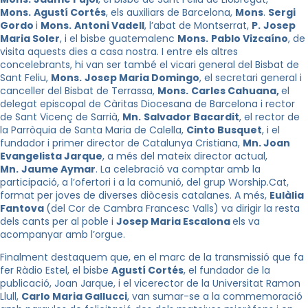
Mons.
Agustí Cortés
, els auxiliars de Barcelona,
Mons
.
Sergi
Gordo
i
Mons.
Antoni Vadell
, l’abat de Montserrat,
P.
Josep
Maria Soler
, i el bisbe guatemalenc
Mons.
Pablo Vizcaíno
, de
visita aquests dies a casa nostra. I entre els altres
concelebrants, hi van ser també el vicari general del Bisbat de
Sant Feliu,
Mons.
Josep Maria Domingo
, el secretari general i
canceller del Bisbat de Terrassa,
Mons.
Carles Cahuana,
el
delegat episcopal de Càritas Diocesana de Barcelona i rector
de Sant Vicenç de Sarrià,
Mn.
Salvador Bacardit
, el rector de
la Parròquia de Santa Maria de Calella,
Cinto Busquet
, i el
fundador i primer director de Catalunya Cristiana,
Mn.
Joan
Evangelista Jarque
, a més del mateix director actual,
Mn.
Jaume Aymar
. La celebració va comptar amb la
participació, a l’ofertori i a la comunió, del grup Worship.Cat,
format per joves de diverses diòcesis catalanes. A més,
Eulàlia
Fantova
(del Cor de Cambra Francesc Valls) va dirigir la resta
dels cants per al poble i
Josep Maria Escalona
els va
acompanyar amb l’orgue.
Finalment destaquem que, en el marc de la transmissió que fa
fer Ràdio Estel, el bisbe
Agustí Cortés
, el fundador de la
publicació, Joan Jarque, i el vicerector de la Universitat Ramon
Llull,
Carlo Maria Gallucci
, van sumar-se a la commemoració