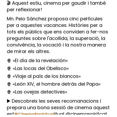
🎬 Aquest estiu, cinema per gaudir i també
per reflexionar!
Mn. Peio Sánchez proposa cinc pel·lícules
per a aquestes vacances. Històries per a
tots els públics que ens conviden a fer-nos
preguntes sobre l'acollida, la superació, la
convivència, la vocació i la nostra manera
de mirar els altres.
🍿 «El día de la revelación»
🍿 «Las locas del Obelisco»
🍿 «Viaje al país de los blancos»
🍿 «León XIV, el hombre detrás del Papa»
🍿 «Las ovejas detectives»
▶️ Descobreix les seves recomanacions i
prepara una bona sessió de cinema aquest
est
itual @cinemaspiritcat
#CinemaEspiritual