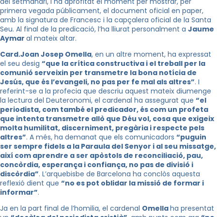
del setmanari, i ha aprofitat el moment per mostrar, per
primera vegada públicament, el document oficial en paper,
amb la signatura de Francesc i la capçalera oficial de la Santa
Seu. Al final de la predicació, l’ha lliurat personalment a
Jaume
Aymar
al mateix altar.
Card.Joan Josep Omella
, en un altre moment, ha expressat
el seu desig
“que la crítica constructiva i el treball per la
comunió serveixin per transmetre la bona notícia de
Jesús, que és l’evangeli, no pas per fe mal als altres”
. I
referint-se a la profecia que descriu aquest mateix diumenge
la lectura del Deuteronomi, el cardenal ha assegurat que
“el
periodista, com també el predicador, és com un profeta
que intenta transmetre allò que Déu vol, cosa que exigeix
molta humilitat, discerniment, pregària i respecte pels
altres”
. A més, ha demanat que els comunicadors
“puguin
ser sempre fidels a la Paraula del Senyor i al seu missatge,
així com aprendre a ser apòstols de reconciliació, pau,
concòrdia, esperança i confiança, no pas de divisió i
discòrdia”
. L’arquebisbe de Barcelona ha conclòs aquesta
reflexió dient que
“no es pot oblidar la missió de formar i
informar”
.
Ja en la part final de l’homilia, el cardenal
Omella
ha presentat