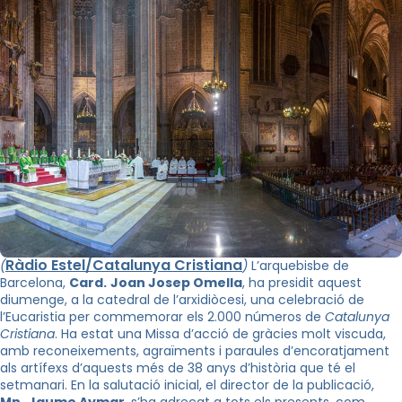
Ràdio Estel/Catalunya Cristiana
(
)
L’arquebisbe de
Barcelona,
Card.
Joan Josep Omella
, ha presidit aquest
diumenge, a la catedral de l’arxidiòcesi, una celebració de
l’Eucaristia per commemorar els 2.000 números de
Catalunya
Cristiana
. Ha estat una Missa d’acció de gràcies molt viscuda,
amb reconeixements, agraïments i paraules d’encoratjament
als artífexs d’aquests més de 38 anys d’història que té el
setmanari. En la salutació inicial, el director de la publicació,