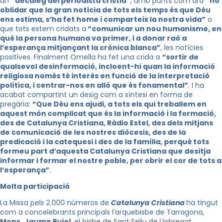
un
“decàleg del periodista cristià”
, amb punts com ara
“no
oblidar que la gran notícia de tots els temps és que Déu
ens estima, s’ha fet home i comparteix la nostra vida”
o
que tots estem cridats a
“comunicar un nou humanisme, en
què la persona humana va primer, i a donar raó a
l’esperança mitjançant la crònica blanca”
, les notícies
positives. Finalment Omella ha fet una crida a
“sortir de
qualsevol desinformació, incloent-hi quan la informació
religiosa només té interès en funció de la interpretació
política, i centrar-nos en allò que és fonamental”
. I ha
acabat compartint un desig com a síntesi en forma de
pregària:
“Que Déu ens ajudi, a tots els qui treballem en
aquest món complicat que és la informació i la formació,
des de Catalunya Cristiana, Ràdio Estel, des dels mitjans
de comunicació de les nostres diòcesis, des de la
predicació i la catequesi i des de la família, perquè tots
formeu part d’aquesta Catalunya Cristiana que desitja
informar i formar el nostre poble, per obrir el cor de tots a
l’esperança”
.
Molta participació
La Missa pels 2.000 números de
Catalunya Cristiana
ha tingut
com a concelebrants principals l’arquebisbe de Tarragona,
Mons.
Jaume Pujol
, el bisbe de Sant Feliu de Llobregat,