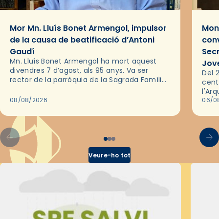
Mor Mn. Lluís Bonet Armengol, impulsor
Mons
de la causa de beatificació d’Antoni
conv
Gaudí
Sec
Mn. Lluís Bonet Armengol ha mort aquest
Jov
divendres 7 d’agost, als 95 anys. Va ser
Del 2
rector de la parròquia de la Sagrada Família
cent
de Barcelona durant 25 anys, entre 1993 i
l'Ar
2018,…
08/08/2026
les 
06/0
pel 
Veure-ho tot