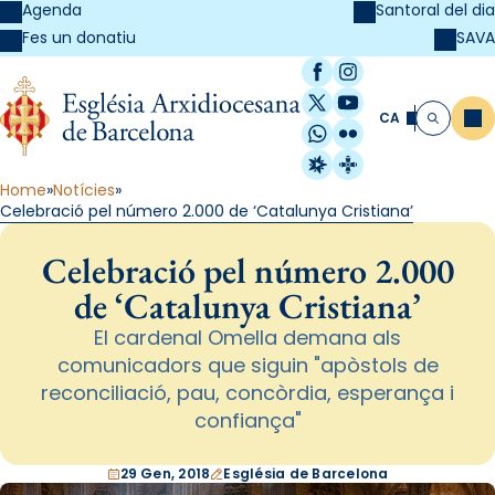
Agenda
Santoral del dia
SAVA
Fes un donatiu
Facebook
Instagram
X / Twitter
YouTube
CA
Me
Cerca
WhatsApp
Flickr
Radio Estel
Catalunya Cristi
Home
Notícies
Celebració pel número 2.000 de ‘Catalunya Cristiana’
Celebració pel número 2.000
de ‘Catalunya Cristiana’
El cardenal Omella demana als
comunicadors que siguin "apòstols de
reconciliació, pau, concòrdia, esperança i
confiança"
29 Gen, 2018
Església de Barcelona