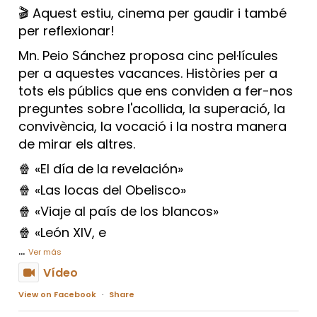
🎬 Aquest estiu, cinema per gaudir i també
per reflexionar!
Mn. Peio Sánchez proposa cinc pel·lícules
per a aquestes vacances. Històries per a
tots els públics que ens conviden a fer-nos
preguntes sobre l'acollida, la superació, la
convivència, la vocació i la nostra manera
de mirar els altres.
🍿 «El día de la revelación»
🍿 «Las locas del Obelisco»
🍿 «Viaje al país de los blancos»
🍿 «León XIV, e
...
Ver más
Vídeo
View on Facebook
·
Share