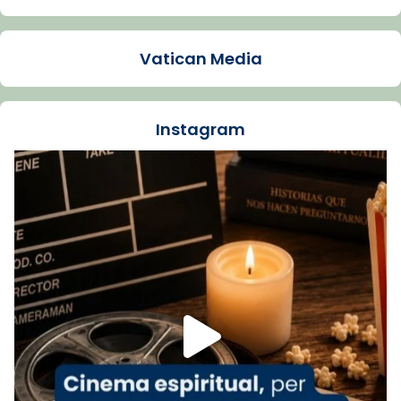
Arquebisbat de Barcelona
1 week ago
Vatican Media
La Carmina va patir depressió. Fa gairebé
dos mesos, a l'Estadi Lluís Companys, la
jove va fer arribar el seu testimoni al papa
Instagram
Lleó XIV.
Recupera l'entrevista comp
Vatican
tican News 👇
News
www.vaticannews.va/es/iglesia/news/2026-
07/carmina-historia-depresion-papa-viaje-
espana-testimoni...
Foto
View on Facebook
·
Share
Arquebisbat de Barcelona
2 weeks ago