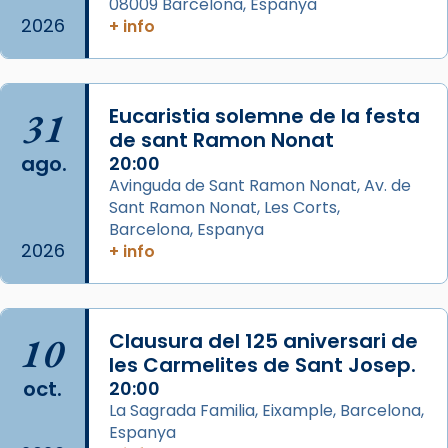
08009 Barcelona, Espanya
del Sant Pare Lleó XIV a Barcelona, i als
2026
+ info
col·laboradors, a la Catedral de Barcelona.
L’arquebisbe de Barcelona, el cardenal Joan
Josep Omella, ha presidit la missa i l’ha
31
Eucaristia solemne de la festa
concelebrat el bisbe auxiliar de Barcelona,
de sant Ramon Nonat
Mons. David Abadías.
ago.
20:00
Avinguda de Sant Ramon Nonat, Av. de
📸 Dr. G. Simón
Sant Ramon Nonat, Les Corts,
Foto
Barcelona, Espanya
2026
+ info
View on Facebook
·
Share
Arquebisbat de Barcelona
2 weeks ago
10
Clausura del 125 aniversari de
Memòria de les santes Juliana i
les Carmelites de Sant Josep.
oct.
Semproniana, verges i màrtirs.
20:00
La Sagrada Familia, Eixample, Barcelona,
Acompanyant la història de sant Cugat, a
Espanya