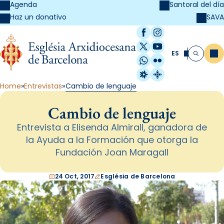
Agenda
Santoral del día
SAVA
Haz un donativo
Facebook
Instagram
X / Twitter
YouTube
ES
Me
Buscar
WhatsApp
Flickr
Radio Estel
Catalunya Cristi
Home
Entrevistas
Cambio de lenguaje
Cambio de lenguaje
Entrevista a Elisenda Almirall, ganadora de
la Ayuda a la Formación que otorga la
Fundación Joan Maragall
24 Oct, 2017
Església de Barcelona