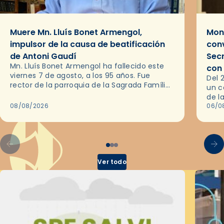
Muere Mn. Lluís Bonet Armengol,
Mons
impulsor de la causa de beatificación
conv
de Antoni Gaudí
Sec
Mn. Lluís Bonet Armengol ha fallecido este
con
viernes 7 de agosto, a los 95 años. Fue
Del 
rector de la parroquia de la Sagrada Família
un c
de Barcelona durante 25 años, entre 1993 y…
de l
08/08/2026
en l
06/0
por 
Ver todo