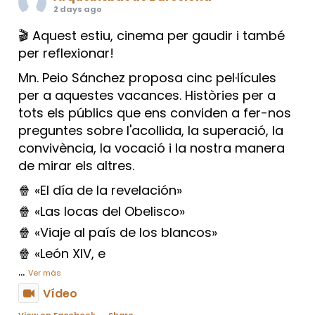
2 days ago
🎬 Aquest estiu, cinema per gaudir i també
per reflexionar!
Mn. Peio Sánchez proposa cinc pel·lícules
per a aquestes vacances. Històries per a
tots els públics que ens conviden a fer-nos
preguntes sobre l'acollida, la superació, la
convivència, la vocació i la nostra manera
de mirar els altres.
🍿 «El día de la revelación»
🍿 «Las locas del Obelisco»
🍿 «Viaje al país de los blancos»
🍿 «León XIV, e
...
Ver más
Vídeo
View on Facebook
·
Share