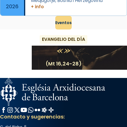
Medjugorje, Bòsnia i Herzegovina
2026
+ info
Eventos
EVANGELIO DEL DÍA
(Mt 16,24-28)
Facebook
Instagram
X / Twitter
YouTube
WhatsApp
Flickr
Radio Estel
Catalunya Cristiana
Contacto y sugerencias:
C. del Bisbe, 5