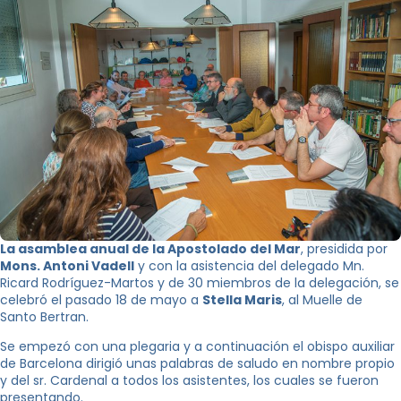
La asamblea anual de la Apostolado del Mar
, presidida por
Mons. Antoni Vadell
y con la asistencia del delegado Mn.
Ricard Rodríguez-Martos y de 30 miembros de la delegación, se
celebró el pasado 18 de mayo a
Stella Maris
, al Muelle de
Santo Bertran.
Se empezó con una plegaria y a continuación el obispo auxiliar
de Barcelona dirigió unas palabras de saludo en nombre propio
y del sr. Cardenal a todos los asistentes, los cuales se fueron
presentando.