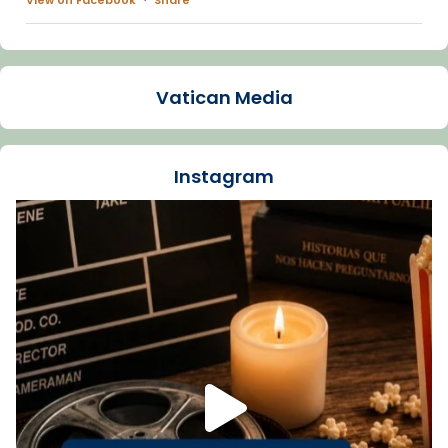
Arquebisbat de Barcelona
1 week ago
Vatican Media
La Carmina va patir depressió. Fa gairebé
dos mesos, a l'Estadi Lluís Companys, la
jove va fer arribar el seu testimoni al papa
Instagram
Lleó XIV.
Recupera l'entrevista comp
Vatican
tican News 👇
News
www.vaticannews.va/es/iglesia/news/2026-
07/carmina-historia-depresion-papa-viaje-
espana-testimoni...
Foto
View on Facebook
·
Share