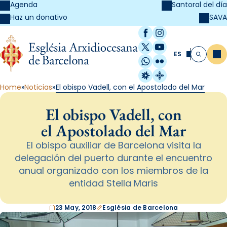
Agenda
Santoral del día
SAVA
Haz un donativo
Facebook
Instagram
X / Twitter
YouTube
ES
Me
Buscar
WhatsApp
Flickr
Radio Estel
Catalunya Cristi
Home
Noticias
El obispo Vadell, con el Apostolado del Mar
El obispo Vadell, con
el Apostolado del Mar
El obispo auxiliar de Barcelona visita la
delegación del puerto durante el encuentro
anual organizado con los miembros de la
entidad Stella Maris
23 May, 2018
Església de Barcelona