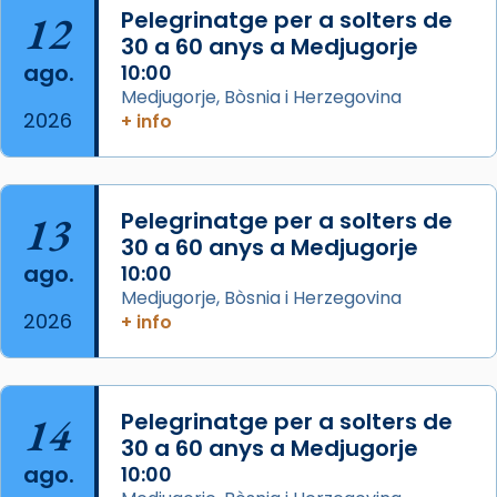
Acompanyant la història de sant Cugat, a
12
Pelegrinatge per a solters de
partir de l’Edat Mitjana sorgeix la tradició
30 a 60 anys a Medjugorje
que les santes Juliana (“relatiu a Júlia”) i
ago.
10:00
Semproniana (“relatiu a Semprònia =
Medjugorje, Bòsnia i Herzegovina
eterna”) són deixebles seves. I l’any 1667, el
2026
+ info
frare Joan Gaspar Roig, afirma en una obra
que les santes són filles de l’antiga Iluro.
Mataró en reivindicarà les relíq
13
Pelegrinatge per a solters de
...
Ver más
30 a 60 anys a Medjugorje
Foto
ago.
10:00
Medjugorje, Bòsnia i Herzegovina
View on Facebook
·
Share
2026
+ info
14
Pelegrinatge per a solters de
30 a 60 anys a Medjugorje
ago.
10:00