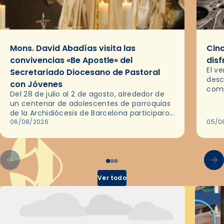
Mons. David Abadías visita las
Cinc
convivencias «Be Apostle» del
disf
El v
Secretariado Diocesano de Pastoral
desc
con Jóvenes
comp
Del 28 de julio al 2 de agosto, alrededor de
ocas
un centenar de adolescentes de parroquias
histo
de la Archidiócesis de Barcelona participaron
sobr
en las convivencias Be Apostle, organizadas
06/08/2026
05/0
por el Secretariado Diocesano…
Ver todo