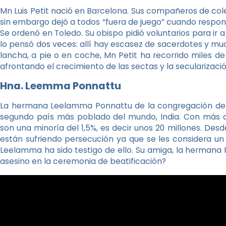
Mn Luis Petit nació en Barcelona. Sus compañeros de cole
sin embargo dejó a todos “fuera de juego” cuando respondi
Se ordenó en Toledo. Su obispo pidió voluntarios para 
lo pensó dos veces: allí hay escasez de sacerdotes y muc
lancha, a pie o en coche, Mn Petit ha recorrido miles de
afrontando el crecimiento de las sectas y la secularizaci
Hna. Leemma Ponnattu
La hermana Leelamma Ponnattu de la congregación de l
segundo país más poblado del mundo, India. Con más de 
son una minoría del 1,5%, es decir unos 20 millones. De
están sufriendo persecución ya que se les considera un
Leelamma ha sido testigo de ello. Su amiga, la hermana 
asesino en la ceremonia de beatificación?