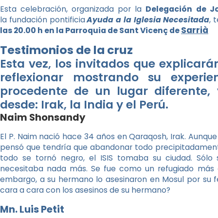
Esta celebración,
organizada por la
Delegación de J
la fundación pontificia
Ayuda a la Iglesia Necesitada
, 
Sarrià
las 20.00 h en la Parroquia de Sant Vicenç de
Testimonios de la cruz
Esta vez, los invitados que explicar
reflexionar mostrando su experi
procedente de un lugar diferente,
desde: Irak, la India y el Perú.
Naim Shonsandy
El P. Naim nació hace 34 años en Qaraqosh, Irak. Aunque l
pensó que tendría que abandonar todo precipitadamente 
todo se tornó negro, el ISIS tomaba su ciudad. Sólo 
necesitaba nada más. Se fue como un refugiado más en
embargo, a su hermano lo asesinaron en Mosul por su f
cara a cara con los asesinos de su hermano?
Mn. Luis Petit