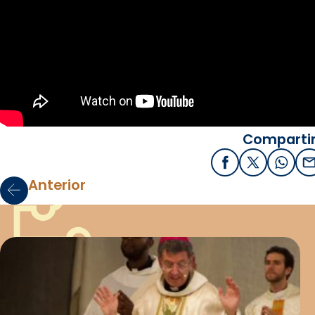
Compartir
Facebook
X / Twitter
What
E
Anterior