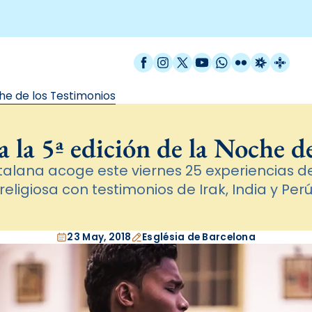
Facebook
Instagram
X / Twitter
YouTube
WhatsApp
Flickr
Radio Est
Catal
he de los Testimonios
a la 5ª edición de la Noche d
atalana acoge este viernes 25 experiencias d
religiosa con testimonios de Irak, India y Per
23 May, 2018
Església de Barcelona