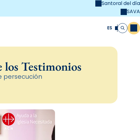
Santoral del día
SAVA
el
unya Cristiana
ES
M
Buscar
e los Testimonios
e persecución
ú