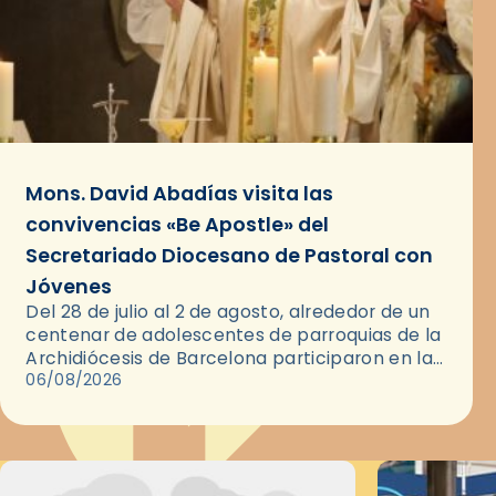
Mons. David Abadías visita las
convivencias «Be Apostle» del
Secretariado Diocesano de Pastoral con
Jóvenes
Del 28 de julio al 2 de agosto, alrededor de un
centenar de adolescentes de parroquias de la
Archidiócesis de Barcelona participaron en las
convivencias Be Apostle, organizadas por el
06/08/2026
Secretariado Diocesano…