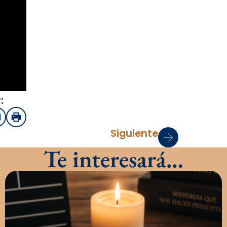
:
sApp
mail
Imprimir
Siguiente
Te interesará…