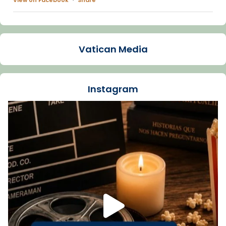
Arquebisbat de Barcelona
1 week ago
Vatican Media
La Carmina va patir depressió. Fa gairebé
dos mesos, a l'Estadi Lluís Companys, la
jove va fer arribar el seu testimoni al papa
Instagram
Lleó XIV.
Recupera l'entrevista comp
Vatican
tican News 👇
News
www.vaticannews.va/es/iglesia/news/2026-
07/carmina-historia-depresion-papa-viaje-
espana-testimoni...
Foto
View on Facebook
·
Share