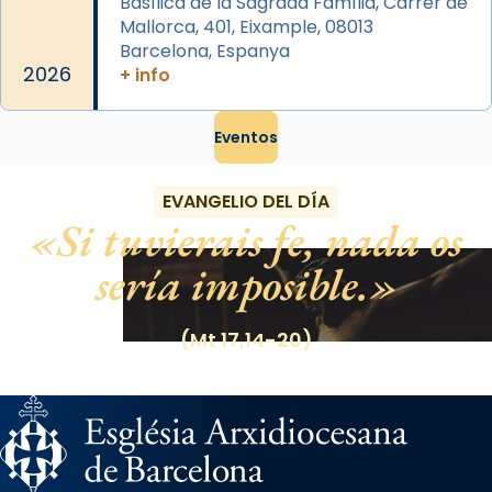
Basílica de la Sagrada Família, Carrer de
Mallorca, 401, Eixample, 08013
Barcelona, Espanya
2026
+ info
Eventos
EVANGELIO DEL DÍA
Si tuvierais fe, nada os
sería imposible.
(Mt 17,14-20)