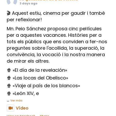
3 days ago
🎬 Aquest estiu, cinema per gaudir i també
per reflexionar!
Mn. Peio Sánchez proposa cinc pel·lícules
per a aquestes vacances. Històries per a
tots els públics que ens conviden a fer-nos
preguntes sobre l'acollida, la superació, la
convivència, la vocació i la nostra manera
de mirar els altres.
🍿 «El día de la revelación»
🍿 «Las locas del Obelisco»
🍿 «Viaje al país de los blancos»
🍿 «León XIV, e
...
Ver más
Vídeo
View on Facebook
·
Share