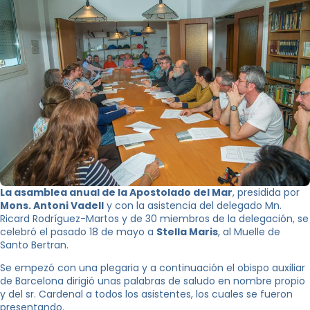
La asamblea anual de la Apostolado del Mar
, presidida por
Mons. Antoni Vadell
y con la asistencia del delegado Mn.
Ricard Rodríguez-Martos y de 30 miembros de la delegación, se
celebró el pasado 18 de mayo a
Stella Maris
, al Muelle de
Santo Bertran.
Se empezó con una plegaria y a continuación el obispo auxiliar
de Barcelona dirigió unas palabras de saludo en nombre propio
y del sr. Cardenal a todos los asistentes, los cuales se fueron
presentando.