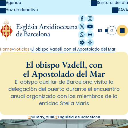
Agenda
Santoral del día
SAVA
Haz un donativo
Facebook
Instagram
X / Twitter
YouTube
ES
Me
Buscar
WhatsApp
Flickr
Radio Estel
Catalunya Cristi
Home
Noticias
El obispo Vadell, con el Apostolado del Mar
El obispo Vadell, con
el Apostolado del Mar
El obispo auxiliar de Barcelona visita la
delegación del puerto durante el encuentro
anual organizado con los miembros de la
entidad Stella Maris
23 May, 2018
Església de Barcelona