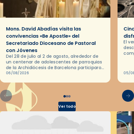
Mons. David Abadías visita las
Cinc
convivencias «Be Apostle» del
disf
El v
Secretariado Diocesano de Pastoral
desc
con Jóvenes
comp
Del 28 de julio al 2 de agosto, alrededor de
ocas
un centenar de adolescentes de parroquias
histo
de la Archidiócesis de Barcelona participaron
sobr
en las convivencias Be Apostle, organizadas
06/08/2026
05/0
por el Secretariado Diocesano…
Ver todo