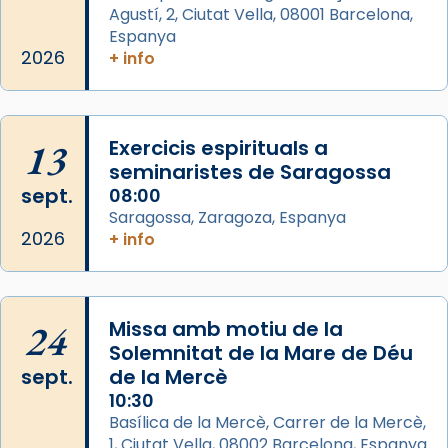
missa d’acció de gràcies en agraïment al
Agustí, 2, Ciutat Vella, 08001 Barcelona,
comitè organitzador de la visita apostòlica
Espanya
del Sant Pare Lleó XIV a Barcelona, i als
2026
+ info
col·laboradors, a la Catedral de Barcelona.
L’arquebisbe de Barcelona, el cardenal Joan
Josep Omella, ha presidit la missa i l’ha
13
Exercicis espirituals a
concelebrat el bisbe auxiliar de Barcelona,
seminaristes de Saragossa
Mons. David Abadías.
sept.
08:00
Saragossa, Zaragoza, Espanya
📸 Dr. G. Simón
2026
+ info
Foto
View on Facebook
·
Share
24
Missa amb motiu de la
Arquebisbat de Barcelona
Solemnitat de la Mare de Déu
2 weeks ago
sept.
de la Mercè
Memòria de les santes Juliana i
10:30
Semproniana, verges i màrtirs.
Basílica de la Mercè, Carrer de la Mercè,
1, Ciutat Vella, 08002 Barcelona, Espanya