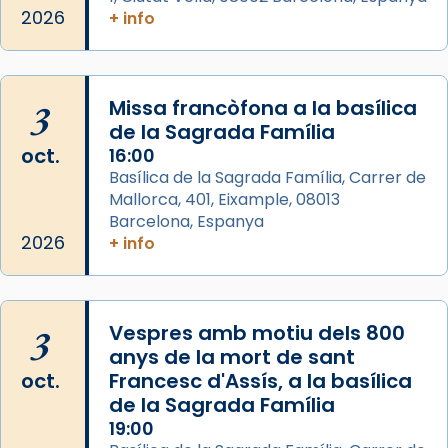
Acompanyant la història de sant Cugat, a
2026
+ info
partir de l’Edat Mitjana sorgeix la tradició
que les santes Juliana (“relatiu a Júlia”) i
Semproniana (“relatiu a Semprònia =
3
Missa francòfona a la basílica
eterna”) són deixebles seves. I l’any 1667, el
de la Sagrada Família
frare Joan Gaspar Roig, afirma en una obra
oct.
16:00
que les santes són filles de l’antiga Iluro.
Basílica de la Sagrada Família, Carrer de
Mataró en reivindicarà les relíq
Mallorca, 401, Eixample, 08013
...
Ver más
Barcelona, Espanya
Foto
2026
+ info
View on Facebook
·
Share
3
Vespres amb motiu dels 800
anys de la mort de sant
oct.
Francesc d'Assís, a la basílica
de la Sagrada Família
19:00