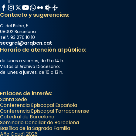
Facebook
Instagram
X / Twitter
YouTube
WhatsApp
Flickr
Radio Estel
Catalunya Cristiana
Contacto y sugerencias:
C. del Bisbe, 5
08002 Barcelona
Telf. 93 270 10 10
secgral@arqbcn.cat
Horario de atención al público:
de lunes a viernes, de 9 a 14 h.
Visitas al Archivo Diocesano:
de lunes a jueves, de 10 a 13 h.
Enlaces de interés:
Santa Sede
Conferencia Episcopal Española
Conferencia Episcopal Tarraconense
Catedral de Barcelona
Seminario Conciliar de Barcelona
Basílica de la Sagrada Familia
Año Gaudí 2026