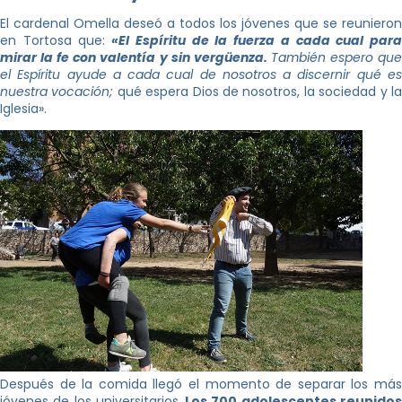
El cardenal Omella deseó a todos los jóvenes que se reunieron
en Tortosa que:
«El Espíritu de la fuerza a cada cual par
mirar la fe con valentía y sin vergüenza.
También espero qu
el Espíritu ayude a cada cual de nosotros a discernir qué es
nuestra vocación;
qué espera Dios de nosotros, la sociedad y l
Iglesia».
Después de la comida llegó el momento de separar los más
jóvenes de los universitarios.
Los 700 adolescentes reunido