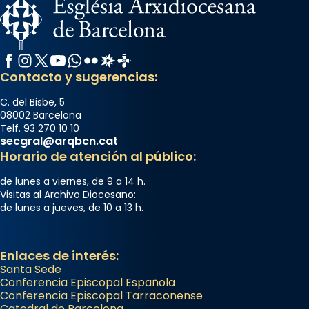
Facebook
Instagram
X / Twitter
YouTube
WhatsApp
Flickr
Radio Estel
Catalunya Cristiana
Contacto y sugerencias:
C. del Bisbe, 5
08002 Barcelona
Telf. 93 270 10 10
secgral@arqbcn.cat
Horario de atención al público:
de lunes a viernes, de 9 a 14 h.
Visitas al Archivo Diocesano:
de lunes a jueves, de 10 a 13 h.
Enlaces de interés:
Santa Sede
Conferencia Episcopal Española
Conferencia Episcopal Tarraconense
Catedral de Barcelona