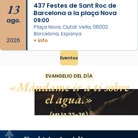
13
437 Festes de Sant Roc de
Barcelona a la plaça Nova
ago.
09:00
Plaça Nova, Ciutat Vella, 08002
Barcelona, Espanya
2026
+ info
Eventos
EVANGELIO DEL DÍA
Mándame ir a ti sobre
el agua.
(Mt 14,22-36)