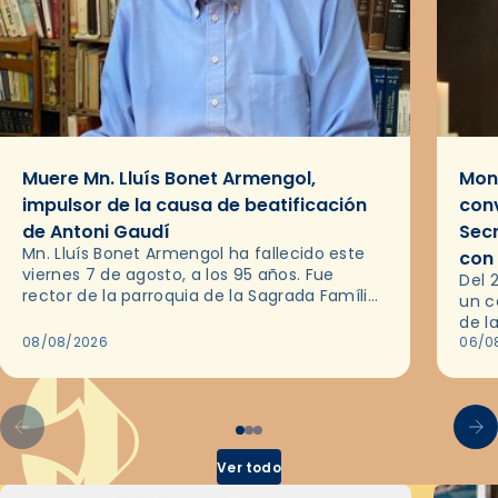
Muere Mn. Lluís Bonet Armengol,
Mons
impulsor de la causa de beatificación
conv
de Antoni Gaudí
Sec
Mn. Lluís Bonet Armengol ha fallecido este
con
viernes 7 de agosto, a los 95 años. Fue
Del 
rector de la parroquia de la Sagrada Família
un c
de Barcelona durante 25 años, entre 1993 y…
de l
08/08/2026
en l
06/0
por 
Ver todo