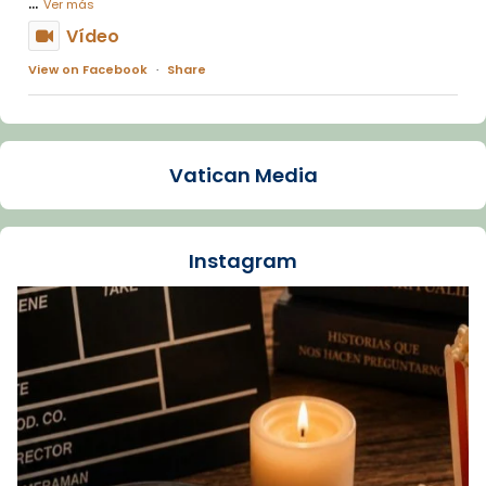
...
Ver más
Vídeo
View on Facebook
·
Share
Arquebisbat de Barcelona
1 week ago
Vatican Media
La Carmina va patir depressió. Fa gairebé
dos mesos, a l'Estadi Lluís Companys, la
jove va fer arribar el seu testimoni al papa
Instagram
Lleó XIV.
Recupera l'entrevista comp
Vatican
tican News 👇
News
www.vaticannews.va/es/iglesia/news/2026-
07/carmina-historia-depresion-papa-viaje-
espana-testimoni...
Foto