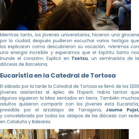
Mientras tanto, los jóvenes universitarios, hicieron una gincana
por la ciudad; después pudieron escuchar varios testigos que
los explicaron como descubrieron su vocación. «Venimos con
una energía increíble y esperamos que el Espíritu Santo nos
inunde el corazón». Explicó en
Txetxu
, un seminarista de l
diócesis de Barcelona.
Eucaristía en la Catedral de Tortosa
El sábado por la tarde la Catedral de Tortosa se llenó de los 1200
jóvenes asistentes al Aplec de l’Esperit. Había tantos que
algunos siguieron la Misa sentados en tierra. También muchos
adultos quisieron compartir con los jóvenes esta Eucaristía,
presidida por el arzobispo de Tarragona,
Jaume Pujol
y concelebrada por todos los obispos de las diócesis con sede
en Cataluña y Baleares.