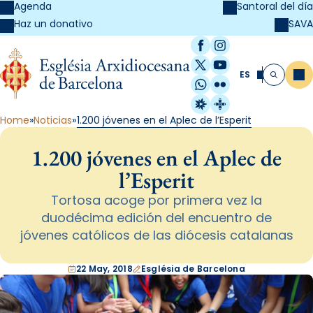
Agenda
Santoral del día
SAVA
Haz un donativo
Facebook
Instagram
X / Twitter
YouTube
ES
Me
Buscar
WhatsApp
Flickr
Radio Estel
Catalunya Cristi
Home
Noticias
1.200 jóvenes en el Aplec de l’Esperit
1.200 jóvenes en el Aplec de
l’Esperit
Tortosa acoge por primera vez la
duodécima edición del encuentro de
jóvenes católicos de las diócesis catalanas
22 May, 2018
Església de Barcelona