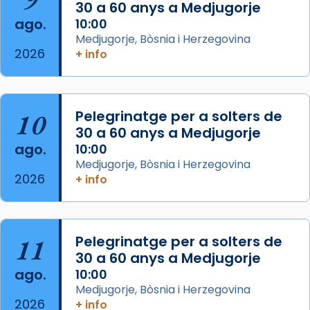
30 a 60 anys a Medjugorje
2 weeks ago
ago.
10:00
Aquest dilluns, 27 de juliol, ha tingut lloc la
Medjugorje, Bòsnia i Herzegovina
missa d’acció de gràcies en agraïment al
2026
+ info
comitè organitzador de la visita apostòlica
del Sant Pare Lleó XIV a Barcelona, i als
col·laboradors, a la Catedral de Barcelona.
10
Pelegrinatge per a solters de
L’arquebisbe de Barcelona, el cardenal Joan
30 a 60 anys a Medjugorje
Josep Omella, ha presidit la missa i l’ha
ago.
10:00
concelebrat el bisbe auxiliar de Barcelona,
Medjugorje, Bòsnia i Herzegovina
Mons. David Abadías.
2026
+ info
📸 Dr. G. Simón
Foto
11
Pelegrinatge per a solters de
View on Facebook
·
Share
30 a 60 anys a Medjugorje
ago.
10:00
Arquebisbat de Barcelona
Medjugorje, Bòsnia i Herzegovina
2 weeks ago
2026
+ info