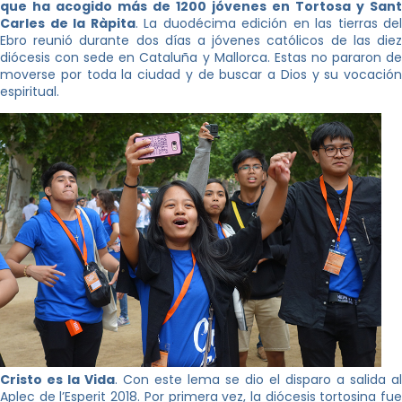
que ha acogido más de 1200 jóvenes en Tortosa y Sant
Carles de la Ràpita
. La duodécima edición en las tierras del
Ebro reunió durante dos días a jóvenes católicos de las diez
diócesis con sede en Cataluña y Mallorca. Estas no pararon de
moverse por toda la ciudad y de buscar a Dios y su vocación
espiritual.
Cristo es la Vida
. Con este lema se dio el disparo a salida al
Aplec de l’Esperit 2018. Por primera vez, la diócesis tortosina fue