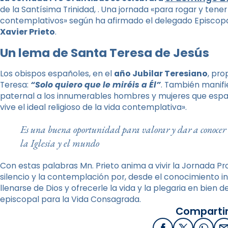
de la Santísima Trinidad, . Una jornada «para rogar y te
contemplativos» según ha afirmado el delegado Episcopa
Xavier Prieto
.
Un lema de Santa Teresa de Jesús
Los obispos españoles, en el
año Jubilar Teresiano
, pr
Teresa:
“Solo quiero que le miréis a Él”
. También manifie
paternal a los innumerables hombres y mujeres que espa
vive el ideal religioso de la vida contemplativa».
Es una buena oportunidad para valorar y dar a conocer e
la Iglesia y el mundo
Con estas palabras Mn. Prieto anima a vivir la Jornada Pro
silencio y la contemplación por, desde el conocimiento i
llenarse de Dios y ofrecerle la vida y la plegaria en bien
episcopal para la Vida Consagrada.
Compartir