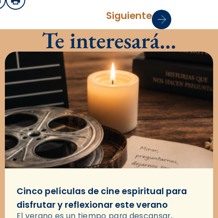
sApp
mail
Imprimir
Siguiente
Te interesará…
Cinco películas de cine espiritual para
disfrutar y reflexionar este verano
El verano es un tiempo para descansar,