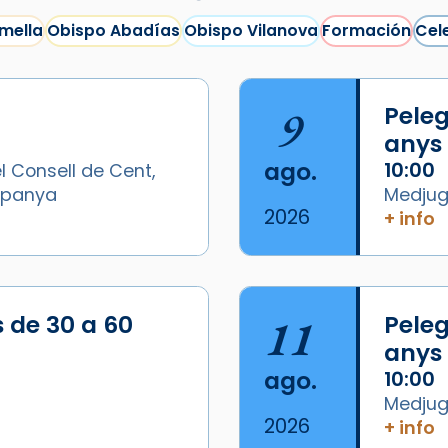
mella
Obispo Abadías
Obispo Vilanova
Formación
Cel
9
Peleg
anys
ago.
10:00
l Consell de Cent,
Espanya
Medjugo
2026
+ info
s de 30 a 60
11
Peleg
anys
ago.
10:00
Medjugo
2026
+ info