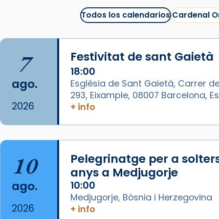
Tortosa, ha presidit aquest 27 de
juliol la missa de Les Santes de
Todos los calendarios
Cardenal O
Mataró.
🔗
tinyurl.com/cvu5jmbk
7
Festivitat de sant Gaietà
📸 J. Merino
18:00
Foto
ago.
Església de Sant Gaietà, Carrer de
293, Eixample, 08007 Barcelona, 
View on Facebook
·
Share
2026
+ info
Arquebisbat de Barcelona
is at
Catedral de Barcelona.
1 week ago
10
Pelegrinatge per a solter
Aquest dilluns, 27 de juliol, ha
anys a Medjugorje
tingut lloc la missa d’acció de
ago.
10:00
gràcies en agraïment al comitè
Medjugorje, Bòsnia i Herzegovina
organitzador de la visita
2026
+ info
apostòlica del Sant Pare Lleó XIV