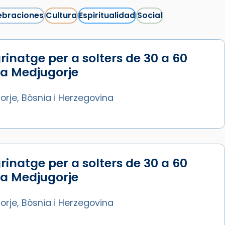
ebraciones
Cultura
Espiritualidad
Social
rinatge per a solters de 30 a 60
Síguenos en Instagram
 a Medjugorje
Cargar más...
rje, Bòsnia i Herzegovina
rinatge per a solters de 30 a 60
 a Medjugorje
rje, Bòsnia i Herzegovina