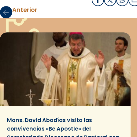
Facebook
X / Twitter
What
E
Anterior
Mons. David Abadías visita las
convivencias «Be Apostle» del