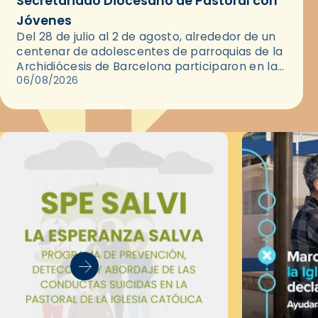
Secretariado Diocesano de Pastoral con
Jóvenes
Del 28 de julio al 2 de agosto, alrededor de un
centenar de adolescentes de parroquias de la
Archidiócesis de Barcelona participaron en las
convivencias Be Apostle, organizadas por el
06/08/2026
Secretariado Diocesano…