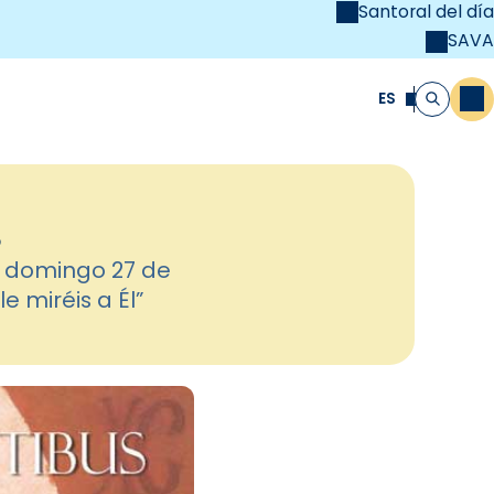
Santoral del día
SAVA
el
unya Cristiana
ES
M
Buscar
8
l domingo 27 de
e miréis a Él”