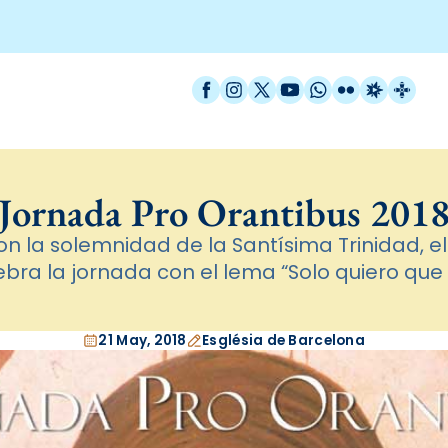
Facebook
Instagram
X / Twitter
YouTube
WhatsApp
Flickr
Radio Est
Catal
Jornada Pro Orantibus 201
on la solemnidad de la Santísima Trinidad, e
ra la jornada con el lema “Solo quiero que l
21 May, 2018
Església de Barcelona