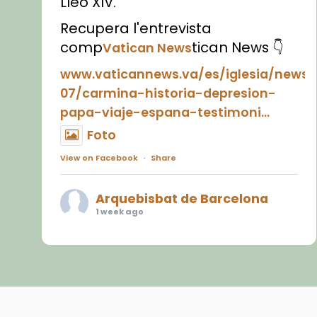
Lleó XIV.
Recupera l'entrevista
comp
tican News 👇
Vatican News
www.vaticannews.va/es/iglesia/news
07/carmina-historia-depresion-
papa-viaje-espana-testimoni...
Foto
View on Facebook
·
Share
Arquebisbat de Barcelona
1 week ago
«Avui les santes Juliana i
Semproniana ens ajuden a alçar
la mirada»
Mons. Sergi Gordo, bisbe de