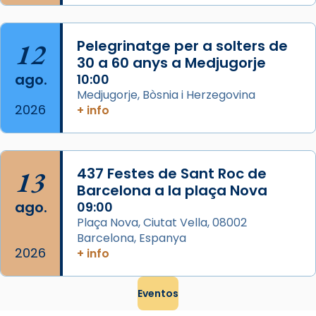
que les santes són filles de l’antiga Iluro.
Mataró en reivindicarà les relíq
...
Ver más
12
Pelegrinatge per a solters de
Foto
30 a 60 anys a Medjugorje
ago.
10:00
View on Facebook
·
Share
Medjugorje, Bòsnia i Herzegovina
2026
+ info
13
437 Festes de Sant Roc de
Barcelona a la plaça Nova
ago.
09:00
Plaça Nova, Ciutat Vella, 08002
Barcelona, Espanya
2026
+ info
Eventos