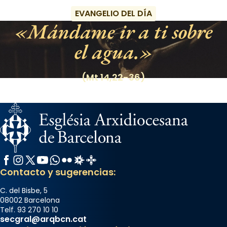
EVANGELIO DEL DÍA
Mándame ir a ti sobre
el agua.
(Mt 14,22-36)
Facebook
Instagram
X / Twitter
YouTube
WhatsApp
Flickr
Radio Estel
Catalunya Cristiana
Contacto y sugerencias:
C. del Bisbe, 5
08002 Barcelona
Telf. 93 270 10 10
secgral@arqbcn.cat