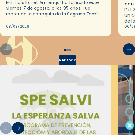
Mn. Lluís Bonet Armengol ha fallecido este
con
viernes 7 de agosto, a los 95 años. Fue
Del 
rector de la parroquia de la Sagrada Família
un c
de Barcelona durante 25 años, entre 1993 y…
de l
08/08/2026
en l
06/0
por 
Ver todo