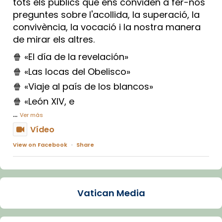
tots els públics que ens conviden a fer-nos
preguntes sobre l'acollida, la superació, la
convivència, la vocació i la nostra manera
de mirar els altres.
🍿 «El día de la revelación»
🍿 «Las locas del Obelisco»
🍿 «Viaje al país de los blancos»
🍿 «León XIV, e
...
Ver más
Vídeo
View on Facebook
·
Share
Arquebisbat de Barcelona
1 week ago
Vatican Media
La Carmina va patir depressió. Fa gairebé
dos mesos, a l'Estadi Lluís Companys, la