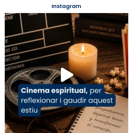
jove va fer arribar el seu testimoni al papa
Instagram
Lleó XIV.
Recupera l'entrevista comp
Vatican
tican News 👇
News
www.vaticannews.va/es/iglesia/news/2026-
07/carmina-historia-depresion-papa-viaje-
espana-testimoni...
Foto
View on Facebook
·
Share
Arquebisbat de Barcelona
2 weeks ago
«Avui les santes Juliana i Semproniana ens
ajuden a alçar la mirada»
Mons. Sergi Gordo, bisbe de Tortosa, ha
presidit aquest 27 de juliol la missa de Les