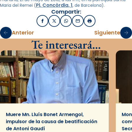
Pl. Concòrdia, 1
Maria del Remei (
, de Barcelona).
Compartir:
Facebook
X / Twitter
WhatsApp
Email
Imprimir
Anterior
Siguiente
Te interesará…
Muere Mn. Lluís Bonet Armengol,
Mons
impulsor de la causa de beatificación
conv
de Antoni Gaudí
Sec