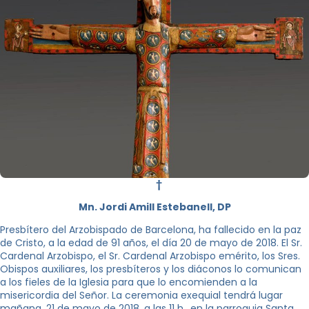
†
Mn. Jordi Amill Estebanell, DP
Presbítero del Arzobispado de Barcelona, ha fallecido en la paz
de Cristo, a la edad de 91 años, el día 20 de mayo de 2018. El Sr.
Cardenal Arzobispo, el Sr. Cardenal Arzobispo emérito, los Sres.
Obispos auxiliares, los presbíteros y los diáconos lo comunican
a los fieles de la Iglesia para que lo encomienden a la
misericordia del Señor. La ceremonia exequial tendrá lugar
mañana, 21 de mayo de 2018, a las 11 h., en la parroquia Santa