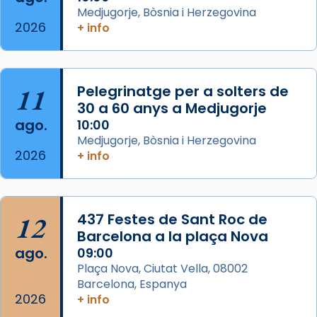
concelebrat el bisbe auxiliar de Barcelona,
Medjugorje, Bòsnia i Herzegovina
Mons. David Abadías.
2026
+ info
📸 Dr. G. Simón
Foto
11
Pelegrinatge per a solters de
View on Facebook
·
Share
30 a 60 anys a Medjugorje
ago.
10:00
Arquebisbat de Barcelona
Medjugorje, Bòsnia i Herzegovina
2 weeks ago
2026
+ info
Memòria de les santes Juliana i
Semproniana, verges i màrtirs.
Acompanyant la història de sant Cugat, a
12
437 Festes de Sant Roc de
partir de l’Edat Mitjana sorgeix la tradició
Barcelona a la plaça Nova
que les santes Juliana (“relatiu a Júlia”) i
ago.
09:00
Semproniana (“relatiu a Semprònia =
Plaça Nova, Ciutat Vella, 08002
eterna”) són deixebles seves. I l’any 1667, el
Barcelona, Espanya
2026
frare Joan Gaspar Roig, afirma en una obra
+ info