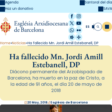
Agenda
Santoral del día
SAVA
Haz un donativo
Facebook
Instagram
X / Twitter
YouTube
ES
Me
Buscar
WhatsApp
Flickr
Radio Estel
Catalunya Cristi
Home
Noticias
Ha fallecido Mn. Jordi Amill Estebanell, DP
Ha fallecido Mn. Jordi Amill
Estebanell, DP
Diácono permanente del Arzobispado de
Barcelona, ha muerto en la paz de Cristo, a
la edad de 91 años, el día 20 de mayo de
2018
20 May, 2018
Església de Barcelona