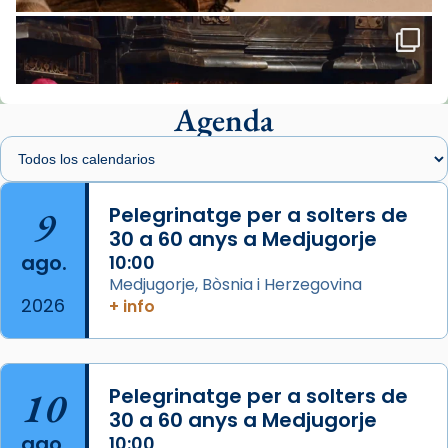
Santes de Mataró.
🔗
tinyurl.com/cvu5jmbk
📸 J. Merino
Agenda
Foto
View on Facebook
·
Share
Arquebisbat de Barcelona
is at Catedral
9
Pelegrinatge per a solters de
de Barcelona.
30 a 60 anys a Medjugorje
2 weeks ago
ago.
10:00
Aquest dilluns, 27 de juliol, ha tingut lloc la
Medjugorje, Bòsnia i Herzegovina
missa d’acció de gràcies en agraïment al
2026
+ info
comitè organitzador de la visita apostòlica
del Sant Pare Lleó XIV a Barcelona, i als
col·laboradors, a la Catedral de Barcelona.
10
Pelegrinatge per a solters de
L’arquebisbe de Barcelona, el cardenal Joan
30 a 60 anys a Medjugorje
Josep Omella, ha presidit la missa i l’ha
ago.
10:00