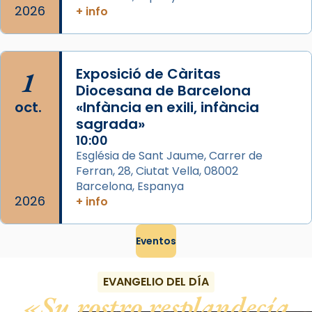
2026
+ info
1
Exposició de Càritas
Diocesana de Barcelona
oct.
«Infància en exili, infància
sagrada»
10:00
Església de Sant Jaume, Carrer de
Ferran, 28, Ciutat Vella, 08002
Barcelona, Espanya
2026
+ info
Eventos
EVANGELIO DEL DÍA
Su rostro resplandecía