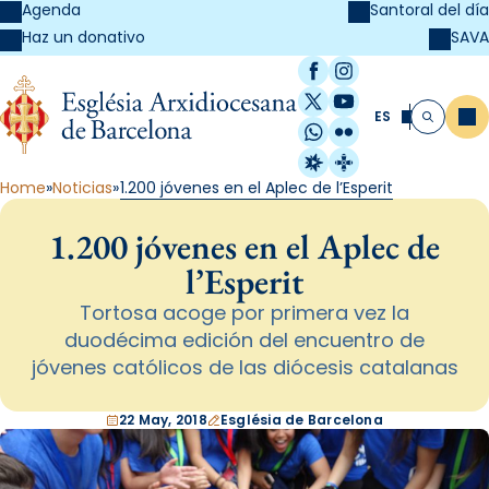
Agenda
Santoral del día
SAVA
Haz un donativo
Facebook
Instagram
X / Twitter
YouTube
ES
Me
Buscar
WhatsApp
Flickr
Radio Estel
Catalunya Cristi
Home
Noticias
1.200 jóvenes en el Aplec de l’Esperit
1.200 jóvenes en el Aplec de
l’Esperit
Tortosa acoge por primera vez la
duodécima edición del encuentro de
jóvenes católicos de las diócesis catalanas
22 May, 2018
Església de Barcelona