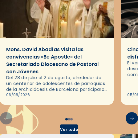
Mons. David Abadías visita las
Cinc
convivencias «Be Apostle» del
disf
El v
Secretariado Diocesano de Pastoral
desc
con Jóvenes
comp
Del 28 de julio al 2 de agosto, alrededor de
ocas
un centenar de adolescentes de parroquias
histo
de la Archidiócesis de Barcelona participaron
sobr
en las convivencias Be Apostle, organizadas
06/08/2026
05/0
por el Secretariado Diocesano…
Ver todo