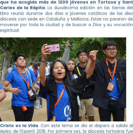
que ha acogido más de 1200 jóvenes en Tortosa y Sant
Carles de la Ràpita
. La duodécima edición en las tierras del
Ebro reunió durante dos días a jóvenes católicos de las diez
diócesis con sede en Cataluña y Mallorca. Estas no pararon de
moverse por toda la ciudad y de buscar a Dios y su vocación
espiritual.
Cristo es la Vida
. Con este lema se dio el disparo a salida al
Aplec de l’Esperit 2018. Por primera vez, la diócesis tortosina fue