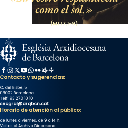
como el sol.
(Mt 17,1-9)
Facebook
Instagram
X / Twitter
YouTube
WhatsApp
Flickr
Radio Estel
Catalunya Cristiana
Contacto y sugerencias:
C. del Bisbe, 5
08002 Barcelona
Telf. 93 270 10 10
secgral@arqbcn.cat
Horario de atención al público:
de lunes a viernes, de 9 a 14 h.
Visitas al Archivo Diocesano: