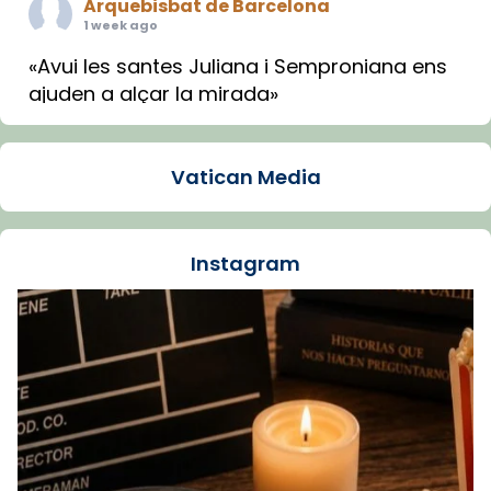
Arquebisbat de Barcelona
1 week ago
«Avui les santes Juliana i Semproniana ens
ajuden a alçar la mirada»
Mons. Sergi Gordo, bisbe de Tortosa, ha
presidit aquest 27 de juliol la missa de Les
Vatican Media
Santes de Mataró.
🔗
tinyurl.com/cvu5jmbk
📸 J. Merino
Instagram
Foto
View on Facebook
·
Share
Arquebisbat de Barcelona
is at Catedral
de Barcelona.
1 week ago
Aquest dilluns, 27 de juliol, ha tingut lloc la