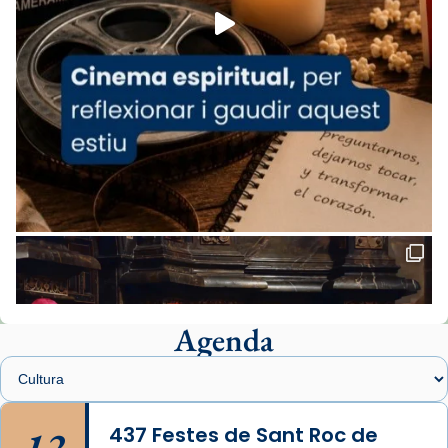
missa d’acció de gràcies en agraïment al
comitè organitzador de la visita apostòlica
del Sant Pare Lleó XIV a Barcelona, i als
col·laboradors, a la Catedral de Barcelona.
L’arquebisbe de Barcelona, el cardenal Joan
Josep Omella, ha presidit la missa i l’ha
concelebrat el bisbe auxiliar de Barcelona,
Mons. David Abadías.
📸 Dr. G. Simón
Foto
View on Facebook
·
Share
Agenda
Arquebisbat de Barcelona
2 weeks ago
Memòria de les santes Juliana i
Semproniana, verges i màrtirs.
12
437 Festes de Sant Roc de