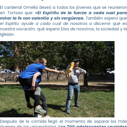
El cardenal Omella deseó a todos los jóvenes que se reunieron
en Tortosa que:
«El Espíritu de la fuerza a cada cual par
mirar la fe con valentía y sin vergüenza.
También espero qu
el Espíritu ayude a cada cual de nosotros a discernir qué es
nuestra vocación;
qué espera Dios de nosotros, la sociedad y l
Iglesia».
Después de la comida llegó el momento de separar los más
jóvenes de los universitarios.
Los 700 adolescentes reunido