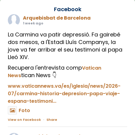
Facebook
Arquebisbat de Barcelona
1 week ago
La Carmina va patir depressió. Fa gairebé
dos mesos, a l'Estadi Lluís Companys, la
jove va fer arribar el seu testimoni al papa
Lleó XIV.
Recupera l'entrevista comp
Vatican
tican News 👇
News
www.vaticannews.va/es/iglesia/news/2026-
07/carmina-historia-depresion-papa-viaje-
espana-testimoni...
Foto
View on Facebook
·
Share