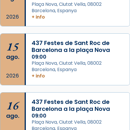
Plaça Nova, Ciutat Vella, 08002
Segons el llibre dels Fets (12,2) fou el primer
Barcelona, Espanya
apòstol màrtir, decapitat a Jerusalem per
2026
+ info
Herodes Agripa (vers l'any 44).
Patró de Galícia, després de les invasions
musulmanes fou venerat com a patró dels
15
437 Festes de Sant Roc de
Regnes castellans i més tard de tota
Barcelona a la plaça Nova
Espanya.
ago.
09:00
El seu sepulcre a Compostela fou un g
Plaça Nova, Ciutat Vella, 08002
Barcelona, Espanya
...
Ver más
2026
+ info
Foto
View on Facebook
·
Share
16
437 Festes de Sant Roc de
Barcelona a la plaça Nova
ago.
09:00
Plaça Nova, Ciutat Vella, 08002
Barcelona, Espanya