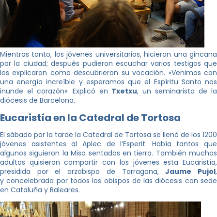
Mientras tanto, los jóvenes universitarios, hicieron una gincana
por la ciudad; después pudieron escuchar varios testigos que
los explicaron como descubrieron su vocación. «Venimos con
una energía increíble y esperamos que el Espíritu Santo nos
inunde el corazón». Explicó en
Txetxu
, un seminarista de l
diócesis de Barcelona.
Eucaristía en la Catedral de Tortosa
El sábado por la tarde la Catedral de Tortosa se llenó de los 1200
jóvenes asistentes al Aplec de l’Esperit. Había tantos que
algunos siguieron la Misa sentados en tierra. También muchos
adultos quisieron compartir con los jóvenes esta Eucaristía,
presidida por el arzobispo de Tarragona,
Jaume Pujol
y concelebrada por todos los obispos de las diócesis con sede
en Cataluña y Baleares.