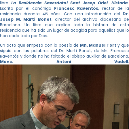
libro
La Residencia Sacerdotal Sant Josep Oriol. Historia.
Escrita por el canónigo
Francesc Raventós
, rector de la
residencia durante 46 años. Con una introducción del
Dr.
Josep M. Martí Bonet
, director del archivo diocesano de
Barcelona. Un libro que explica toda la historia de esta
residencia que ha sido un lugar de acogida para aquellos que lo
han dado todo por Dios.
Un acto que empezó con la poesía de
Mn. Manuel Tort
y que
siguió con las palabras del Dr. Martí Bonet, de Mn. Francesc
Raventós y donde no ha faltado el obispo auxiliar de Barcelona,
Mons. Antoni Vadell
.