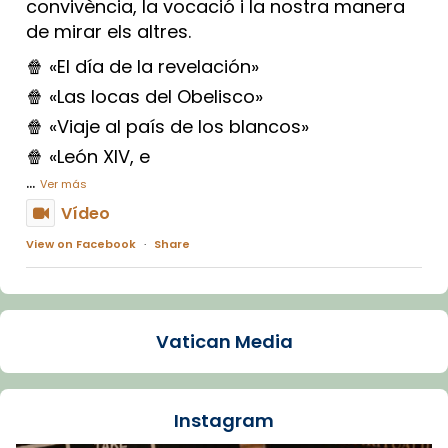
convivència, la vocació i la nostra manera
de mirar els altres.
🍿 «El día de la revelación»
🍿 «Las locas del Obelisco»
🍿 «Viaje al país de los blancos»
🍿 «León XIV, e
...
Ver más
Vídeo
View on Facebook
·
Share
Arquebisbat de Barcelona
1 week ago
Vatican Media
La Carmina va patir depressió. Fa gairebé
dos mesos, a l'Estadi Lluís Companys, la
jove va fer arribar el seu testimoni al papa
Instagram
Lleó XIV.