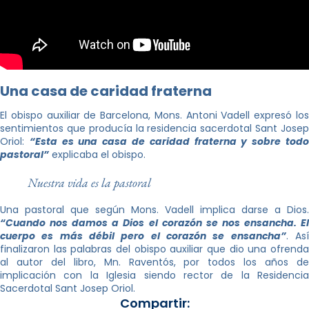
Una casa de caridad fraterna
El obispo auxiliar de Barcelona, Mons. Antoni Vadell expresó los
sentimientos que producía la residencia sacerdotal Sant Josep
Oriol:
“Esta es una casa de caridad fraterna y sobre tod
pastoral”
explicaba el obispo.
Nuestra vida es la pastoral
Una pastoral que según Mons. Vadell implica darse a Dios.
“Cuando nos damos a Dios el corazón se nos ensancha. El
cuerpo es más débil pero el corazón se ensancha”
. As
finalizaron las palabras del obispo auxiliar que dio una ofrenda
al autor del libro, Mn. Raventós, por todos los años de
implicación con la Iglesia siendo rector de la Residencia
Sacerdotal Sant Josep Oriol.
Compartir: