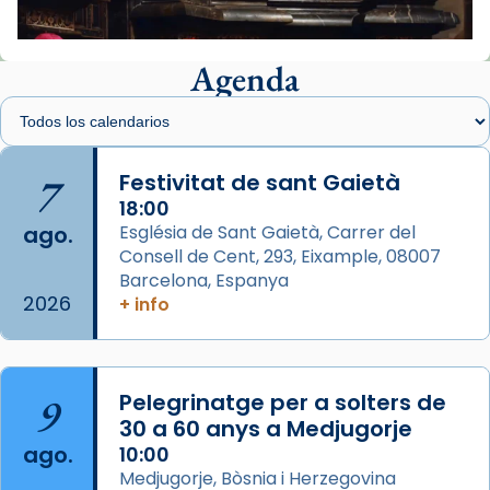
📸 J. Merino
Agenda
Foto
View on Facebook
·
Share
Arquebisbat de Barcelona
is at Catedral
7
Festivitat de sant Gaietà
de Barcelona.
1 week ago
18:00
ago.
Església de Sant Gaietà, Carrer del
Aquest dilluns, 27 de juliol, ha tingut lloc la
Consell de Cent, 293, Eixample, 08007
missa d’acció de gràcies en agraïment al
Barcelona, Espanya
comitè organitzador de la visita apostòlica
2026
+ info
del Sant Pare Lleó XIV a Barcelona, i als
col·laboradors, a la Catedral de Barcelona.
L’arquebisbe de Barcelona, el cardenal Joan
9
Pelegrinatge per a solters de
Josep Omella, ha presidit la missa i l’ha
30 a 60 anys a Medjugorje
concelebrat el bisbe auxiliar de Barcelona,
ago.
10:00
Mons. David Abadías.
Medjugorje, Bòsnia i Herzegovina