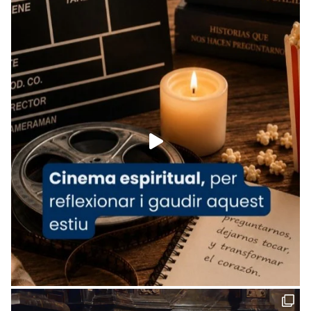
Recupera l'entrevista comp
Vatican
tican News 👇
News
www.vaticannews.va/es/iglesia/news/2026-
07/carmina-historia-depresion-papa-viaje-
espana-testimoni...
Foto
View on Facebook
·
Share
Arquebisbat de Barcelona
1 week ago
«Avui les santes Juliana i Semproniana ens
ajuden a alçar la mirada»
Mons. Sergi Gordo, bisbe de Tortosa, ha
presidit aquest 27 de juliol la missa de Les
Santes de Mataró.
🔗
tinyurl.com/cvu5jmbk