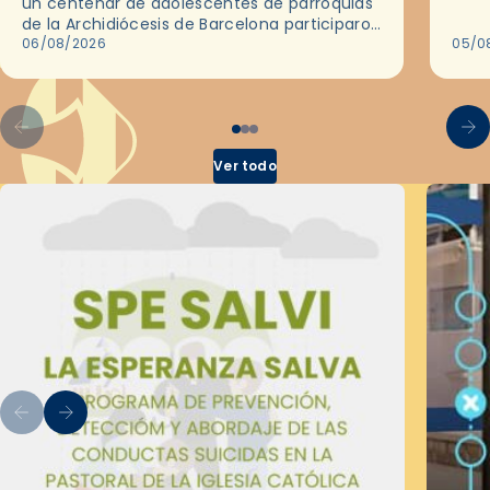
un centenar de adolescentes de parroquias
histo
de la Archidiócesis de Barcelona participaron
sobr
en las convivencias Be Apostle, organizadas
06/08/2026
05/0
por el Secretariado Diocesano…
Ver todo