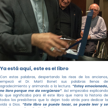
Ya está aquí, este es el libro
Con estas palabras, despertando las risas de los ancianos,
empezó el Dr. Martí Bonet sus palabras llenas de
agradecimiento y animando a la lectura.
“Estoy emocionado
no lloro porque me da vergüenza”
. Así empezaba explicando
lo que significaba para él este libro que narra la historia de
todos los presbíteros que lo dejan todo atrás para dedicar la
vida a Dios.
“Este libro se puede tocar, se puede leer y se