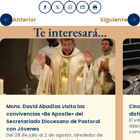
Facebook
X / Twitter
WhatsApp
Email
Imprimir
Anterior
Siguiente
Te interesará…
Mons. David Abadías visita las
Cinc
convivencias «Be Apostle» del
disf
El v
Secretariado Diocesano de Pastoral
desc
con Jóvenes
comp
Del 28 de julio al 2 de agosto, alrededor de
ocas