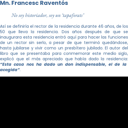
Mn. Francesc Raventós
No soy historiador, soy un ‘tapaforats’
Así se definiría el rector de la residencia durante 46 años, de los
50 que lleva la residencia. Dos años después de que se
inaugurara esta residencia entró aquí para hacer las funciones
de un rector sin serlo, a pesar de que terminó quedándose,
hasta jubilarse y vivir como un presbítero jubilado. El autor del
libro que se presentaba para conmemorar este medio siglo,
explicó que el más apreciado que había dado la residencia:
“Esta casa nos ha dado un don indispensable, el de la
acogida”
.