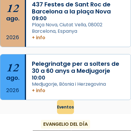
...
Ver más
12
437 Festes de Sant Roc de
Foto
Barcelona a la plaça Nova
ago.
09:00
View on Facebook
·
Share
Plaça Nova, Ciutat Vella, 08002
Barcelona, Espanya
2026
+ info
12
Pelegrinatge per a solters de
30 a 60 anys a Medjugorje
ago.
10:00
Medjugorje, Bòsnia i Herzegovina
2026
+ info
Eventos
EVANGELIO DEL DÍA