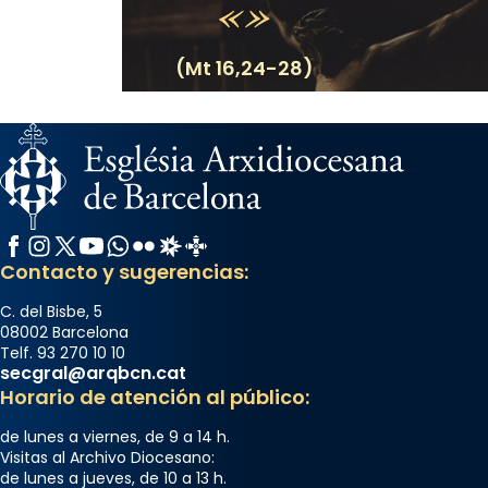
(Mt 16,24-28)
Facebook
Instagram
X / Twitter
YouTube
WhatsApp
Flickr
Radio Estel
Catalunya Cristiana
Contacto y sugerencias:
C. del Bisbe, 5
08002 Barcelona
Telf. 93 270 10 10
secgral@arqbcn.cat
Horario de atención al público:
de lunes a viernes, de 9 a 14 h.
Visitas al Archivo Diocesano:
de lunes a jueves, de 10 a 13 h.