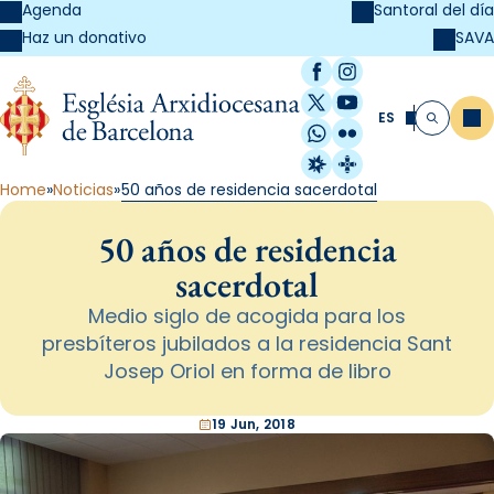
Agenda
Santoral del día
SAVA
Haz un donativo
Facebook
Instagram
X / Twitter
YouTube
ES
Me
Buscar
WhatsApp
Flickr
Radio Estel
Catalunya Cristi
Home
Noticias
50 años de residencia sacerdotal
50 años de residencia
sacerdotal
Medio siglo de acogida para los
presbíteros jubilados a la residencia Sant
Josep Oriol en forma de libro
19 Jun, 2018