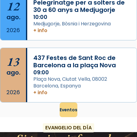
12
Pelegrinatge per a solters de
Foto
30 a 60 anys a Medjugorje
ago.
10:00
View on Facebook
·
Share
Medjugorje, Bòsnia i Herzegovina
2026
+ info
13
437 Festes de Sant Roc de
Barcelona a la plaça Nova
ago.
09:00
Plaça Nova, Ciutat Vella, 08002
Barcelona, Espanya
2026
+ info
Eventos
EVANGELIO DEL DÍA