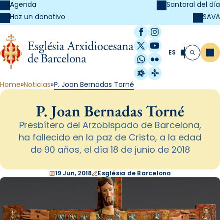
Agenda
Santoral del día
SAVA
Haz un donativo
Facebook
Instagram
X / Twitter
YouTube
ES
Me
Buscar
WhatsApp
Flickr
Radio Estel
Catalunya Cristi
Home
Noticias
P. Joan Bernadas Torné
P. Joan Bernadas Torné
Presbítero del Arzobispado de Barcelona,
ha fallecido en la paz de Cristo, a la edad
de 90 años, el día 18 de junio de 2018
19 Jun, 2018
Església de Barcelona