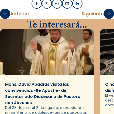
Facebook
X / Twitter
WhatsApp
Email
Imprimir
Anterior
Siguiente
Te interesará…
Mons. David Abadías visita las
Cinc
convivencias «Be Apostle» del
disf
El v
Secretariado Diocesano de Pastoral
desc
con Jóvenes
comp
Del 28 de julio al 2 de agosto, alrededor de
ocas
un centenar de adolescentes de parroquias