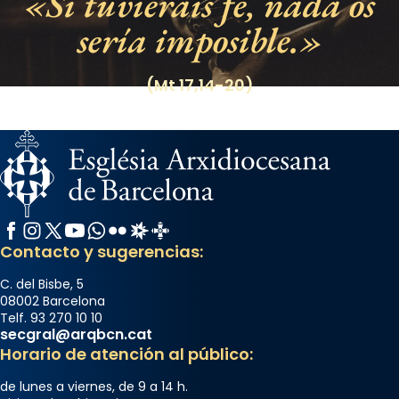
Si tuvierais fe, nada os
sería imposible.
(Mt 17,14-20)
Facebook
Instagram
X / Twitter
YouTube
WhatsApp
Flickr
Radio Estel
Catalunya Cristiana
Contacto y sugerencias:
C. del Bisbe, 5
08002 Barcelona
Telf. 93 270 10 10
secgral@arqbcn.cat
Horario de atención al público:
de lunes a viernes, de 9 a 14 h.