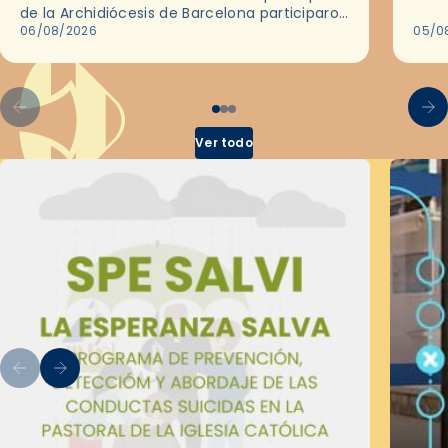
histo
de la Archidiócesis de Barcelona participaron
sobr
en las convivencias Be Apostle, organizadas
06/08/2026
05/0
por el Secretariado Diocesano…
Ver todo