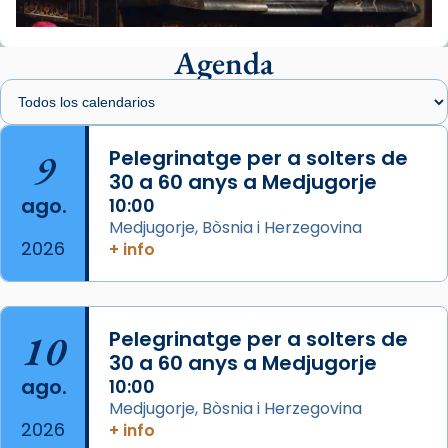
📸 J. Merino
Agenda
Foto
View on Facebook
·
Share
Arquebisbat de Barcelona
is at Catedral
9
Pelegrinatge per a solters de
de Barcelona.
30 a 60 anys a Medjugorje
2 weeks ago
ago.
10:00
Aquest dilluns, 27 de juliol, ha tingut lloc la
Medjugorje, Bòsnia i Herzegovina
missa d’acció de gràcies en agraïment al
2026
+ info
comitè organitzador de la visita apostòlica
del Sant Pare Lleó XIV a Barcelona, i als
col·laboradors, a la Catedral de Barcelona.
10
Pelegrinatge per a solters de
L’arquebisbe de Barcelona, el cardenal Joan
30 a 60 anys a Medjugorje
Josep Omella, ha presidit la missa i l’ha
ago.
10:00
concelebrat el bisbe auxiliar de Barcelona,
Medjugorje, Bòsnia i Herzegovina
Mons. David Abadías.
2026
+ info