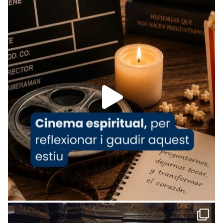
Recupera l'entrevista comp
Vatican
tican News 👇
News
www.vaticannews.va/es/iglesia/news/2026-
07/carmina-historia-depresion-papa-viaje-
espana-testimoni...
Foto
View on Facebook
·
Share
Arquebisbat de Barcelona
2 weeks ago
«Avui les santes Juliana i Semproniana ens
ajuden a alçar la mirada»
Mons. Sergi Gordo, bisbe de Tortosa, ha
presidit aquest 27 de juliol la missa de Les
Santes de Mataró.
🔗
tinyurl.com/cvu5jmbk