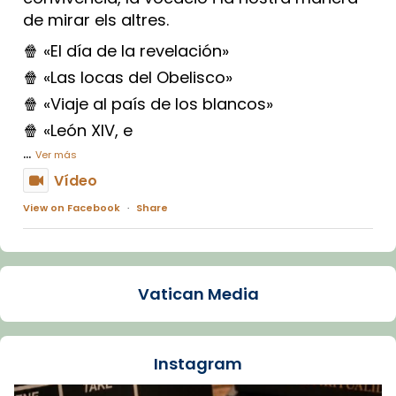
de mirar els altres.
🍿 «El día de la revelación»
🍿 «Las locas del Obelisco»
🍿 «Viaje al país de los blancos»
🍿 «León XIV, e
...
Ver más
Vídeo
View on Facebook
·
Share
Arquebisbat de Barcelona
1 week ago
Vatican Media
La Carmina va patir depressió. Fa gairebé
dos mesos, a l'Estadi Lluís Companys, la
jove va fer arribar el seu testimoni al papa
Instagram
Lleó XIV.