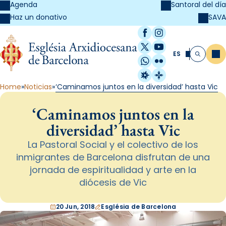
Agenda
Santoral del día
SAVA
Haz un donativo
Facebook
Instagram
X / Twitter
YouTube
ES
Me
Buscar
WhatsApp
Flickr
Radio Estel
Catalunya Cristi
Home
Noticias
‘Caminamos juntos en la diversidad’ hasta Vic
‘Caminamos juntos en la
diversidad’ hasta Vic
La Pastoral Social y el colectivo de los
inmigrantes de Barcelona disfrutan de una
jornada de espiritualidad y arte en la
diócesis de Vic
20 Jun, 2018
Església de Barcelona