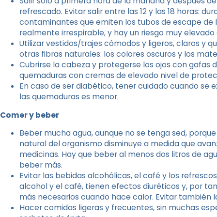
Salir sólo a primera hora de la mañana y después de q
refrescado. Evitar salir entre las 12 y las 18 horas: 
contaminantes que emiten los tubos de escape de l
realmente irrespirable, y hay un riesgo muy elevado 
Utilizar vestidos/trajes cómodos y ligeros, claros y 
otras fibras naturales: los colores oscuros y los mater
Cubrirse la cabeza y protegerse los ojos con gafas d
quemaduras con cremas de elevado nivel de protec
En caso de ser diabético, tener cuidado cuando se exp
las quemaduras es menor.
Comer y beber
Beber mucha agua, aunque no se tenga sed, porque l
natural del organismo disminuye a medida que avan
medicinas. Hay que beber al menos dos litros de agu
beber más.
Evitar las bebidas alcohólicas, el café y los refresc
alcohol y el café, tienen efectos diuréticos y, por t
más necesarios cuando hace calor. Evitar también l
Hacer comidas ligeras y frecuentes, sin muchas esp