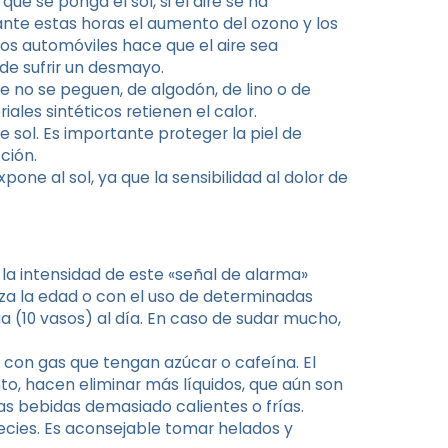
ue se ponga el sol, si el aire se ha
durante estas horas el aumento del ozono y los
os automóviles hace que el aire sea
de sufrir un desmayo.
que no se peguen, de algodón, de lino o de
iales sintéticos retienen el calor.
e sol. Es importante proteger la piel de
ción.
one al sol, ya que la sensibilidad al dolor de
a intensidad de este «señal de alarma»
za la edad o con el uso de determinadas
a (10 vasos) al día. En caso de sudar mucho,
os con gas que tengan azúcar o cafeína. El
anto, hacen eliminar más líquidos, que aún son
as bebidas demasiado calientes o frías.
ecies. Es aconsejable tomar helados y