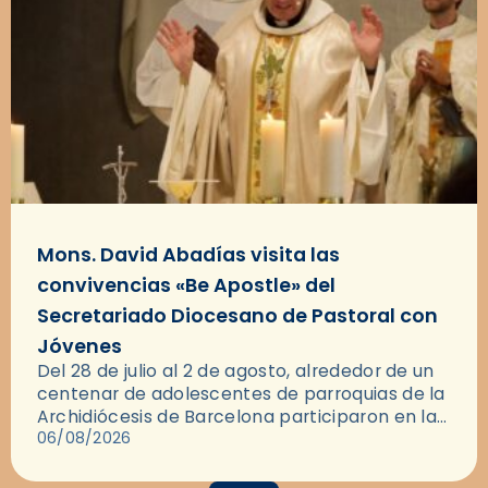
Mons. David Abadías visita las
convivencias «Be Apostle» del
Secretariado Diocesano de Pastoral con
Jóvenes
Del 28 de julio al 2 de agosto, alrededor de un
centenar de adolescentes de parroquias de la
Archidiócesis de Barcelona participaron en las
convivencias Be Apostle, organizadas por el
06/08/2026
Secretariado Diocesano…