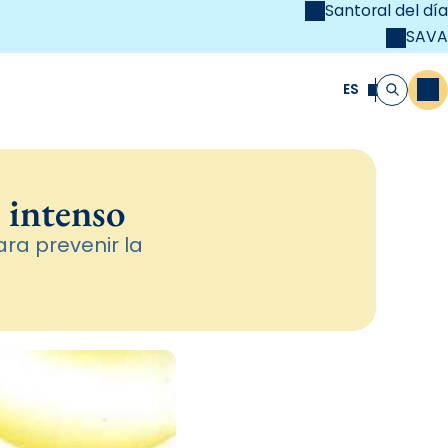
Santoral del día
SAVA
el
unya Cristiana
ES
M
Buscar
r intenso
ra prevenir la