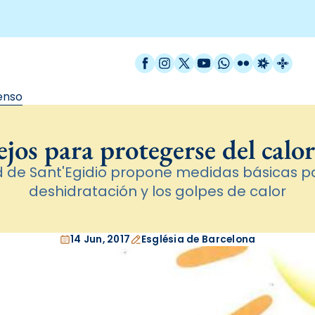
Facebook
Instagram
X / Twitter
YouTube
WhatsApp
Flickr
Radio Est
Catal
tenso
jos para protegerse del calo
de Sant'Egidio propone medidas básicas pa
deshidratación y los golpes de calor
14 Jun, 2017
Església de Barcelona