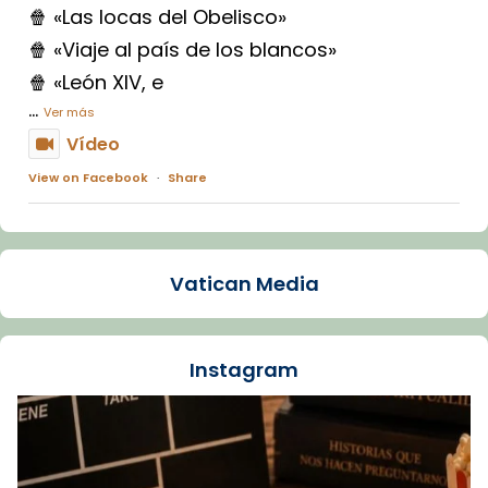
🍿 «Las locas del Obelisco»
🍿 «Viaje al país de los blancos»
🍿 «León XIV, e
...
Ver más
Vídeo
View on Facebook
·
Share
Arquebisbat de Barcelona
1 week ago
Vatican Media
La Carmina va patir depressió. Fa gairebé
dos mesos, a l'Estadi Lluís Companys, la
jove va fer arribar el seu testimoni al papa
Instagram
Lleó XIV.
Recupera l'entrevista comp
Vatican
tican News 👇
News
www.vaticannews.va/es/iglesia/news/2026-