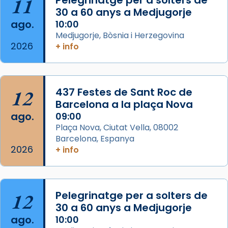
11
30 a 60 anys a Medjugorje
ago.
10:00
Arquebisbat de Barcelona
Medjugorje, Bòsnia i Herzegovina
2 weeks ago
2026
+ info
Memòria de les santes Juliana i
Semproniana, verges i màrtirs.
Acompanyant la història de sant Cugat, a
12
437 Festes de Sant Roc de
partir de l’Edat Mitjana sorgeix la tradició
Barcelona a la plaça Nova
que les santes Juliana (“relatiu a Júlia”) i
ago.
09:00
Semproniana (“relatiu a Semprònia =
Plaça Nova, Ciutat Vella, 08002
eterna”) són deixebles seves. I l’any 1667, el
Barcelona, Espanya
2026
frare Joan Gaspar Roig, afirma en una obra
+ info
que les santes són filles de l’antiga Iluro.
Mataró en reivindicarà les relíq
...
Ver más
12
Pelegrinatge per a solters de
Foto
30 a 60 anys a Medjugorje
ago.
10:00
View on Facebook
·
Share