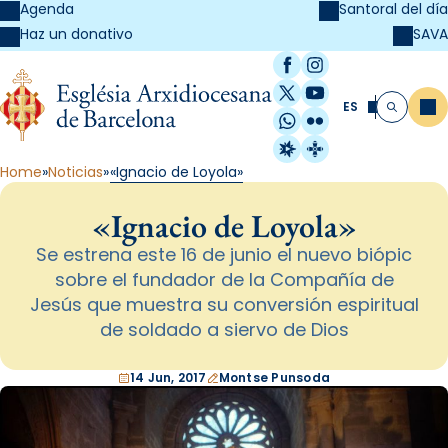
Agenda
Santoral del día
SAVA
Haz un donativo
Facebook
Instagram
X / Twitter
YouTube
ES
Me
Buscar
WhatsApp
Flickr
Radio Estel
Catalunya Cristi
Home
Noticias
«Ignacio de Loyola»
«Ignacio de Loyola»
Se estrena este 16 de junio el nuevo biópic
sobre el fundador de la Compañía de
Jesús que muestra su conversión espiritual
de soldado a siervo de Dios
14 Jun, 2017
Montse Punsoda