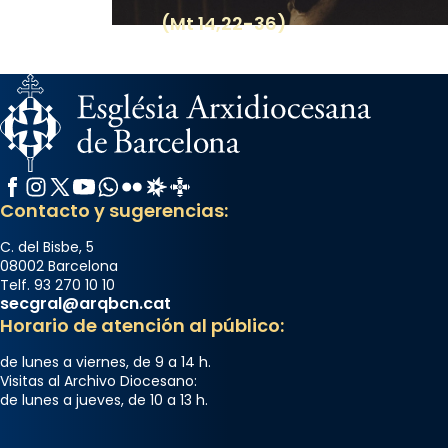
(Mt 14,22-36)
Facebook
Instagram
X / Twitter
YouTube
WhatsApp
Flickr
Radio Estel
Catalunya Cristiana
Contacto y sugerencias:
C. del Bisbe, 5
08002 Barcelona
Telf. 93 270 10 10
secgral@arqbcn.cat
Horario de atención al público:
de lunes a viernes, de 9 a 14 h.
Visitas al Archivo Diocesano:
de lunes a jueves, de 10 a 13 h.