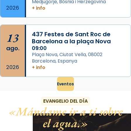
Medjugorje, Bòsnia i Herzegovina
2026
+ info
13
437 Festes de Sant Roc de
Barcelona a la plaça Nova
ago.
09:00
Plaça Nova, Ciutat Vella, 08002
Barcelona, Espanya
2026
+ info
Eventos
EVANGELIO DEL DÍA
Mándame ir a ti sobre
el agua.