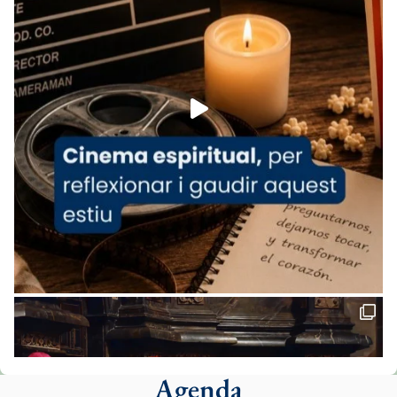
07/carmina-historia-depresion-papa-viaje-
espana-testimoni...
Foto
View on Facebook
·
Share
Arquebisbat de Barcelona
2 weeks ago
«Avui les santes Juliana i Semproniana ens
ajuden a alçar la mirada»
Mons. Sergi Gordo, bisbe de Tortosa, ha
presidit aquest 27 de juliol la missa de Les
Santes de Mataró.
🔗
tinyurl.com/cvu5jmbk
📸 J. Merino
Agenda
Foto