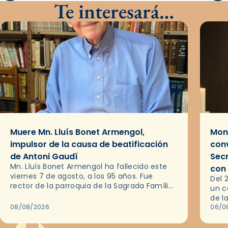
Te interesará…
Muere Mn. Lluís Bonet Armengol,
Mons
impulsor de la causa de beatificación
conv
de Antoni Gaudí
Sec
Mn. Lluís Bonet Armengol ha fallecido este
con
viernes 7 de agosto, a los 95 años. Fue
Del 
rector de la parroquia de la Sagrada Família
un c
de Barcelona durante 25 años, entre 1993 y…
de l
08/08/2026
en l
06/0
por 