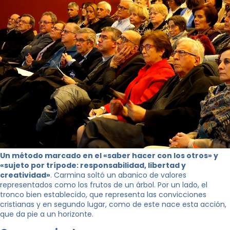
Un método marcado en el «saber hacer con los otros» y
«sujeto por trípode: responsabilidad, libertad y
creatividad»
. Carmina soltó un abanico de valores
representados como los frutos de un árbol. Por un lado, el
tronco bien establecido, que representa las convicciones
cristianas y en segundo lugar, como de este nace esta acción,
que da pie a un horizonte.