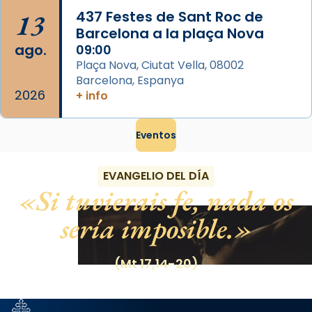
13
437 Festes de Sant Roc de
Barcelona a la plaça Nova
ago.
09:00
Plaça Nova, Ciutat Vella, 08002
Barcelona, Espanya
2026
+ info
Eventos
EVANGELIO DEL DÍA
Si tuvierais fe, nada os
sería imposible.
(Mt 17,14-20)