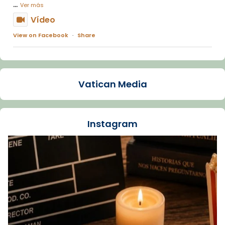
...
Ver más
Vídeo
View on Facebook
·
Share
Arquebisbat de Barcelona
1 week ago
Vatican Media
La Carmina va patir depressió. Fa gairebé
dos mesos, a l'Estadi Lluís Companys, la
jove va fer arribar el seu testimoni al papa
Instagram
Lleó XIV.
Recupera l'entrevista comp
Vatican
tican News 👇
News
www.vaticannews.va/es/iglesia/news/2026-
07/carmina-historia-depresion-papa-viaje-
espana-testimoni...
Foto