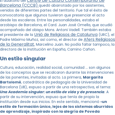
Centre de Cultura Contemporània de
El auditorio del
Barcelona
(CCCB)
quedó abarrotado por los asistentes,
venidos de diferentes partes del territorio. Fue tal el éxito de
convocatoria que algunos tuvieron que presenciar el acto
desde las escaleras. Entre las personalidades, estaba el
arzobispo de Barcelona, ​​el Card. Juan José Omella, que acudió
acompañado del obispo Mons. Antoni Vadell. También estaba
Unió de Religiosos de Catalunya
el presidente de la
(URC), el
Afers Religiosos
Padre Máximo Muñoz, así como, el director de
de la Generalitat
,
Marcelino Juan. No podía faltar tampoco, la
directora de la institución en España, Camino Cañon.
Un estilo singular
Cultura, educación, realidad social, comunidad … son algunos
de los conceptos que se recalcaron durante las intervenciones
de las ponentes, invitadas al acto. La primera,
Margarita
Bartolomé
, catedrática de pedagogía de la Universidad de
Barcelona (UB), expuso a partir de una retrospectiva, el tema:
Una Academia singular: un estilo de vida y de presencia
. A
partir de su intervención, expuso que tenía de propio la
institución desde sus inicios. En este sentido, mencionó «
un
estilo de formación único, lejos de los sistemas aburridos
de aprendizaje, inspirado con la alegría de Poveda