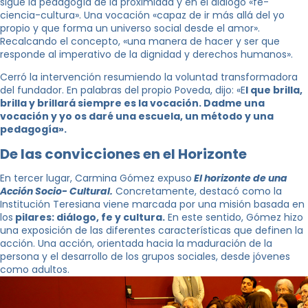
sigue la pedagogía de la proximidad y en el diálogo «fe-
ciencia-cultura». Una vocación «capaz de ir más allá del yo
propio y que forma un universo social desde el amor».
Recalcando el concepto, «una manera de hacer y ser que
responde al imperativo de la dignidad y derechos humanos».
Cerró la intervención resumiendo la voluntad transformadora
del fundador. En palabras del propio Poveda, dijo: «E
l que brilla,
brilla y brillará siempre es la vocación. Dadme una
vocación y yo os daré una escuela, un método y una
pedagogía».
De las convicciones en el Horizonte
En tercer lugar, Carmina Gómez expuso
El horizonte de una
Acción Socio- Cultural.
Concretamente, destacó como la
Institución Teresiana viene marcada por una misión basada en
los
pilares: diálogo, fe y cultura.
En este sentido, Gómez hizo
una exposición de las diferentes características que definen la
acción. Una acción, orientada hacia la maduración de la
persona y el desarrollo de los grupos sociales, desde jóvenes
como adultos.