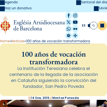
Agenda
Santoral del día
SAVA
Haz un donativo
Facebook
Instagram
X / Twitter
YouTube
ES
Me
Buscar
WhatsApp
Flickr
Radio Estel
Catalunya Cristi
Home
Noticias
100 años de vocación transformadora
100 años de vocación
transformadora
La Institución Teresiana celebra el
centenario de la llegada de la asociación
en Cataluña siguiendo la convicción del
fundador, San Pedro Poveda
14 Ene, 2019
Montse Punsoda