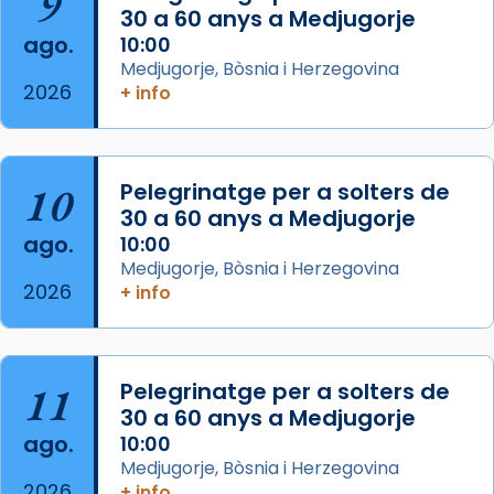
9
30 a 60 anys a Medjugorje
2 weeks ago
ago.
10:00
Aquest dilluns, 27 de juliol, ha tingut lloc la
Medjugorje, Bòsnia i Herzegovina
missa d’acció de gràcies en agraïment al
2026
+ info
comitè organitzador de la visita apostòlica
del Sant Pare Lleó XIV a Barcelona, i als
col·laboradors, a la Catedral de Barcelona.
10
Pelegrinatge per a solters de
L’arquebisbe de Barcelona, el cardenal Joan
30 a 60 anys a Medjugorje
Josep Omella, ha presidit la missa i l’ha
ago.
10:00
concelebrat el bisbe auxiliar de Barcelona,
Medjugorje, Bòsnia i Herzegovina
Mons. David Abadías.
2026
+ info
📸 Dr. G. Simón
Foto
11
Pelegrinatge per a solters de
View on Facebook
·
Share
30 a 60 anys a Medjugorje
ago.
10:00
Arquebisbat de Barcelona
Medjugorje, Bòsnia i Herzegovina
2 weeks ago
2026
+ info