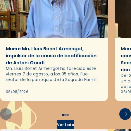
Muere Mn. Lluís Bonet Armengol,
Mons
impulsor de la causa de beatificación
conv
de Antoni Gaudí
Sec
Mn. Lluís Bonet Armengol ha fallecido este
con
viernes 7 de agosto, a los 95 años. Fue
Del 
rector de la parroquia de la Sagrada Família
un c
de Barcelona durante 25 años, entre 1993 y…
de l
08/08/2026
en l
06/0
por 
Ver todo