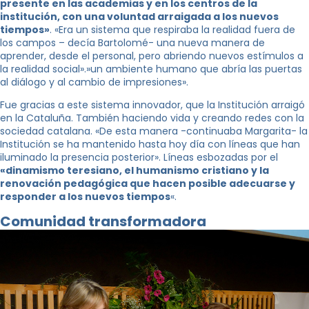
presente en las academias y en los centros de la
institución, con una voluntad arraigada a los nuevos
tiempos»
. «Era un sistema que respiraba la realidad fuera de
los campos – decía Bartolomé- una nueva manera de
aprender, desde el personal, pero abriendo nuevos estímulos a
la realidad social».»un ambiente humano que abría las puertas
al diálogo y al cambio de impresiones».
Fue gracias a este sistema innovador, que la Institución arraigó
en la Cataluña. También haciendo vida y creando redes con la
sociedad catalana. «De esta manera -continuaba Margarita- la
Institución se ha mantenido hasta hoy día con líneas que han
iluminado la presencia posterior». Líneas esbozadas por el
«dinamismo teresiano, el humanismo cristiano y la
renovación pedagógica que hacen posible adecuarse y
responder a los nuevos tiempos
«.
Comunidad transformadora