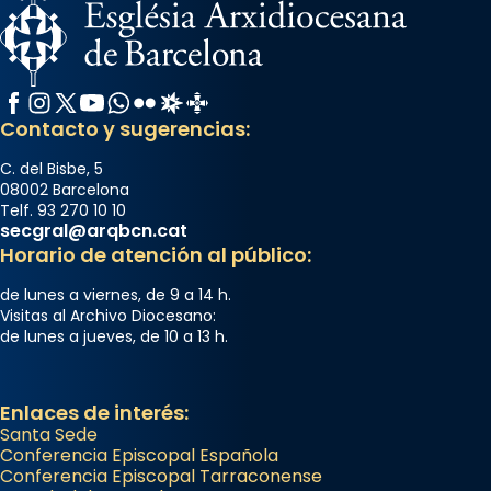
Facebook
Instagram
X / Twitter
YouTube
WhatsApp
Flickr
Radio Estel
Catalunya Cristiana
Contacto y sugerencias:
C. del Bisbe, 5
08002 Barcelona
Telf. 93 270 10 10
secgral@arqbcn.cat
Horario de atención al público:
de lunes a viernes, de 9 a 14 h.
Visitas al Archivo Diocesano:
de lunes a jueves, de 10 a 13 h.
Enlaces de interés:
Santa Sede
Conferencia Episcopal Española
Conferencia Episcopal Tarraconense