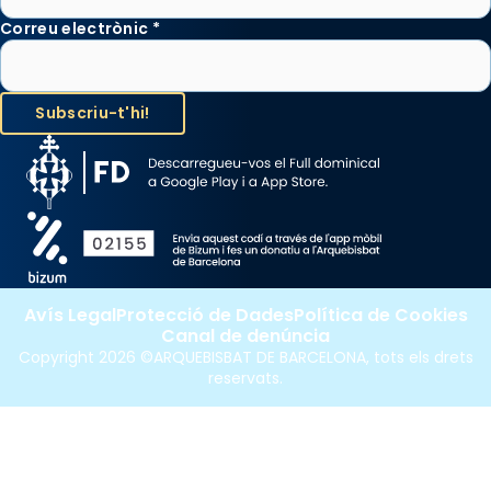
Correu electrònic
*
Avís Legal
Protecció de Dades
Política de Cookies
Canal de denúncia
Copyright 2026 ©ARQUEBISBAT DE BARCELONA, tots els drets
reservats.