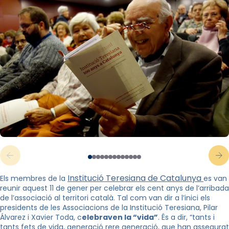
Institució Teresiana de Catalunya
Els membres de la
es van
reunir aquest 11 de gener per celebrar els cent anys de l’arribada
de l’associació al territori català. Tal com van dir a l’inici els
presidents de les Associacions de la Institució Teresiana, Pilar
Álvarez i Xavier Toda, c
elebraven la “vida”
. És a dir, “tants i
tants fets de vida, generació rere generació, que han assegurat