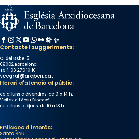
Facebook
Instagram
X / Twitter
YouTube
WhatsApp
Flickr
Radio Estel
Catalunya Cristiana
Contacte i suggeriments:
C. del Bisbe, 5
08002 Barcelona
Telf. 93 270 10 10
secgral@arqbcn.cat
Horari d'atenció al públic:
de dilluns a divendres, de 9 a 14 h.
Visites a l'Arxiu Diocesà:
de dilluns a dijous, de 10 a 13 h.
Enllaços d'interès:
Santa Seu