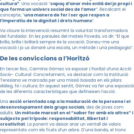
cultura”
. Una vocació “
capaç d’anar més enllà del jo propi i
que forma un univers social des de l’amor
”. Recalcant el
concepte, “
una manera de fer i ser que respon a
l’imperatiu de la dignitat i drets humans
”.
Va cloure la intervenció resumint la voluntat transformadora
del fundador. En les paraules del mateix Poveda, va dir: “El que
brilla, brilla i brillarà sempre és la vocació. Doneu-me una
vocació i jo us donaré una escola, un mètode i una pedagogia”.
De les conviccions a l’Horitzó
En tercer lloc, Carmina Gómez va exposar
L’horitzó d’una Acció
Socio- Cultural
. Concretament, va destacar com la Institució
Teresiana ve marcada per una missió basada en els pilars:
diàleg, fe i cultura. En aquest sentit, Gómez va fer una exposició
de les diferents característiques que defineixen l’acció.
Una
acció orientada cap a la maduració de la persona i el
desenvolupament dels grups socials
, des de joves com
adults.
Un mètode marcat en el “saber fer amb els altres” i
subjecte pel trípode: responsabilitat, llibertat i
creativitat
. La ponent va deixar anar un ventall de valors
representats com els fruits d’un arbre. D’una banda, el tronc