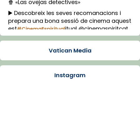
🍿 «Las ovejas detectives»
▶️ Descobreix les seves recomanacions i
prepara una bona sessió de cinema aquest
est
itual @cinemaspiritcat
#CinemaEspiritual
Imatge: Generada amb IA (OpenAI)
Video
Vatican Media
View on Facebook
·
Share
Instagram
Arquebisbat de Barcelona
1 week ago
La Carmina va patir depressió. Fa gairebé
dos mesos, a l'Estadi Lluís Companys, la
jove va fer arribar el seu testimoni al papa
Lleó XIV.
Recupera l'entrevista comp
Vatican
tican News 👇
News