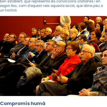
ben establert, que representa les conviccions cristianes i en
segon lloc, com d’aquest neix aquesta acció, que dóna peu a
un horitzó.
Compromís humà