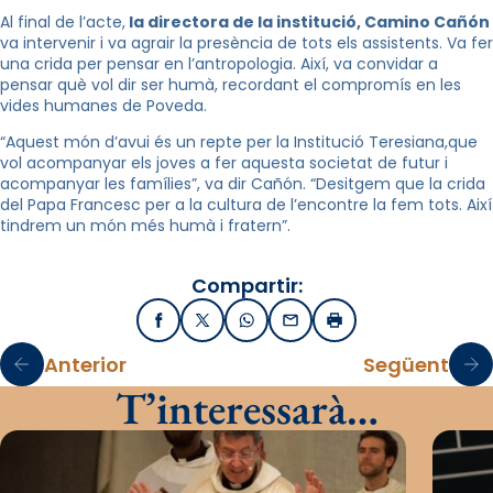
Al final de l’acte,
la directora de la institució, Camino Cañón
va intervenir i va agrair la presència de tots els assistents. Va fer
una crida per pensar en l’antropologia. Així, va convidar a
pensar què vol dir ser humà, recordant el compromís en les
vides humanes de Poveda.
“Aquest món d’avui és un repte per la Institució Teresiana,que
vol acompanyar els joves a fer aquesta societat de futur i
acompanyar les famílies”, va dir Cañón. “Desitgem que la crida
del Papa Francesc per a la cultura de l’encontre la fem tots. Així
tindrem un món més humà i fratern”.
Compartir:
Facebook
X / Twitter
WhatsApp
Email
Imprimir
Anterior
Següent
T’interessarà…