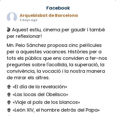
Facebook
Arquebisbat de Barcelona
3 days ago
🎬 Aquest estiu, cinema per gaudir i també
per reflexionar!
Mn. Peio Sánchez proposa cinc pel·lícules
per a aquestes vacances. Històries per a
tots els públics que ens conviden a fer-nos
preguntes sobre l'acollida, la superació, la
convivència, la vocació i la nostra manera
de mirar els altres.
🍿 «El día de la revelación»
🍿 «Las locas del Obelisco»
🍿 «Viaje al país de los blancos»
🍿 «León XIV, el hombre detrás del Papa»