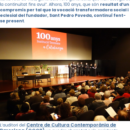
la continuïtat fins avui”. Alhora, 100 anys, que són
resultat d’un
compromís per tal que la vocació transformadora social i
eclesial del fundador, Sant Pedro Poveda, continuï fent-
se present
.
Centre de Cultura Contemporània de
L’auditori del