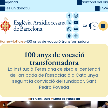
Agenda
Santoral del dia
SAVA
Fes un donatiu
Facebook
Instagram
X / Twitter
YouTube
CA
Me
Cerca
WhatsApp
Flickr
Radio Estel
Catalunya Cristi
Home
Notícies
100 anys de vocació transformadora
100 anys de vocació
transformadora
La Institució Teresiana celebra el centenari
de l'arribada de l'associació a Catalunya
seguint la convicció del fundador, Sant
Pedro Poveda
14 Gen, 2019
Montse Punsoda