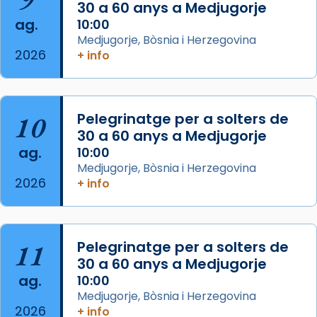
30 a 60 anys a Medjugorje
Photo
ag.
10:00
View on Facebook
·
Share
Medjugorje, Bòsnia i Herzegovina
2026
+ info
Arquebisbat de Barcelona
is at Catedral
de Barcelona.
2 weeks ago
Aquest dilluns, 27 de juliol, ha tingut lloc la
10
Pelegrinatge per a solters de
missa d’acció de gràcies en agraïment al
30 a 60 anys a Medjugorje
ag.
comitè organitzador de la visita apostòlica
10:00
Medjugorje, Bòsnia i Herzegovina
del Sant Pare Lleó XIV a Barcelona, i als
2026
+ info
col·laboradors, a la Catedral de Barcelona.
L’arquebisbe de Barcelona, el cardenal Joan
Josep Omella, ha presidit la missa i l’ha
11
Pelegrinatge per a solters de
concelebrat el bisbe auxiliar de Barcelona,
30 a 60 anys a Medjugorje
Mons. David Abadías.
ag.
10:00
📸 Dr. G. Simón
Medjugorje, Bòsnia i Herzegovina
2026
+ info
Photo