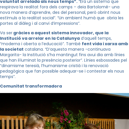
voluntat arrelada als nous temps”.
“Era un sistema que
respirava la realitat fora dels camps – deia Bartolomé- una
nova manera d’aprendre, des del personal, però obrint nous
estímuls a la realitat social”. “Un ambient humà que obria les
portes al diàleg i al canvi d’impressions”.
Va ser
g
ràcies a aquest sistema innovador, que la
Institució va arrelar en la Catalunya
d’aquell temps,
“moderna i oberta a l’educació”. També
fent vida i xarxa amb
la societat
catalana. “D’aquesta manera -continuava
Margarita- la Institució s’ha mantingut fins avui dia amb línies
que han il·luminat la presència posterior”. Línies esbossades pel
“dinamisme teresià, l’humanisme cristià i la renovació
pedagògica que fan possible adequar-se i contestar els nous
temps”.
Comunitat transformadora