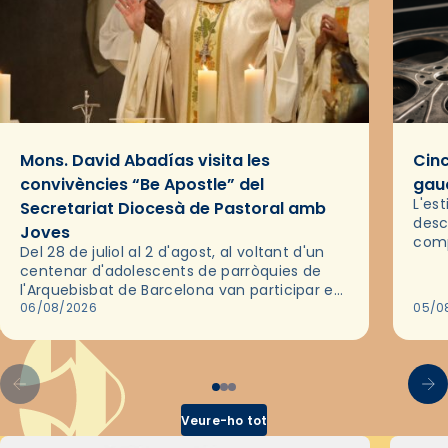
Mons. David Abadías visita les
Cinc
convivències “Be Apostle” del
gaud
L'es
Secretariat Diocesà de Pastoral amb
desc
Joves
comp
Del 28 de juliol al 2 d'agost, al voltant d'un
deix
centenar d'adolescents de parròquies de
trav
l'Arquebisbat de Barcelona van participar en
les convivències Be Apostle, organitzades
06/08/2026
05/0
pel Secretariat Diocesà de Pastoral amb…
Veure-ho tot