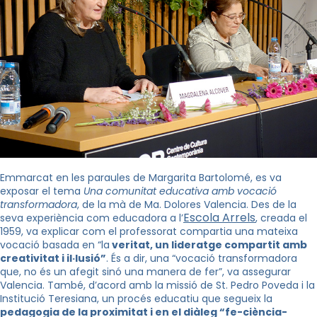
Emmarcat en les paraules de Margarita Bartolomé, es va
exposar el tema
Una comunitat educativa amb vocació
transformadora
, de la mà de Ma. Dolores Valencia. Des de la
Escola Arrels
seva experiència com educadora a l’
, creada el
1959, va explicar com el professorat compartia una mateixa
vocació basada en “la
veritat, un lideratge compartit amb
creativitat i il·lusió”
. És a dir, una “vocació transformadora
que, no és un afegit sinó una manera de fer”, va assegurar
Valencia. També, d’acord amb la missió de St. Pedro Poveda i la
Institució Teresiana, un procés educatiu que segueix la
pedagogia de la proximitat i en el diàleg “fe-ciència-