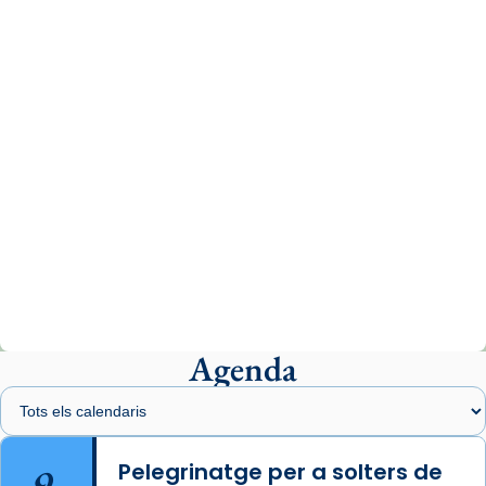
www.vaticannews.va/es/iglesia/news/2026-
07/carmina-historia-depresion-papa-viaje-
espana-testimoni...
Photo
View on Facebook
·
Share
Arquebisbat de Barcelona
2 weeks ago
«Avui les santes Juliana i Semproniana ens
ajuden a alçar la mirada»
Mons. Sergi Gordo, bisbe de Tortosa, ha
presidit aquest 27 de juliol la missa de Les
Agenda
Santes de Mataró.
🔗
tinyurl.com/cvu5jmbk
📸 J. Merino
9
Pelegrinatge per a solters de