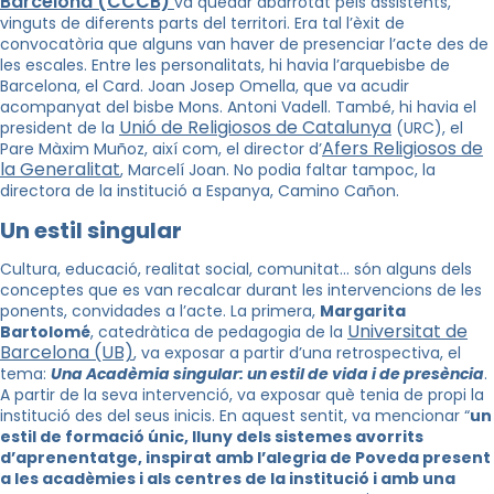
Barcelona (CCCB)
va quedar abarrotat pels assistents,
vinguts de diferents parts del territori. Era tal l’èxit de
convocatòria que alguns van haver de presenciar l’acte des de
les escales. Entre les personalitats, hi havia l’arquebisbe de
Barcelona, el Card. Joan Josep Omella, que va acudir
acompanyat del bisbe Mons. Antoni Vadell. També, hi havia el
Unió de Religiosos de Catalunya
president de la
(URC), el
Afers Religiosos de
Pare Màxim Muñoz, així com, el director d’
la Generalitat
, Marcelí Joan. No podia faltar tampoc, la
directora de la institució a Espanya, Camino Cañon.
Un estil singular
Cultura, educació, realitat social, comunitat… són alguns dels
conceptes que es van recalcar durant les intervencions de les
ponents, convidades a l’acte. La primera,
Margarita
Universitat de
Bartolomé
, catedràtica de pedagogia de la
Barcelona (UB)
, va exposar a partir d’una retrospectiva, el
tema:
Una Acadèmia singular: un estil de vida i de presència
.
A partir de la seva intervenció, va exposar què tenia de propi la
institució des del seus inicis. En aquest sentit, va mencionar “
un
estil de formació únic, lluny dels sistemes avorrits
d’aprenentatge, inspirat amb l’alegria de Poveda present
a les acadèmies i als centres de la institució i amb una