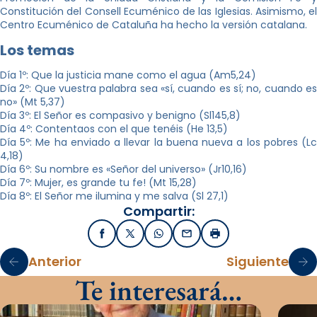
Constitución del Consell Ecuménico de las Iglesias. Asimismo, el
Centro Ecuménico de Cataluña ha hecho la versión catalana.
Los temas
Día 1º: Que la justicia mane como el agua (Am5,24)
Día 2º: Que vuestra palabra sea «sí, cuando es sí; no, cuando es
no» (Mt 5,37)
Día 3º: El Señor es compasivo y benigno (Sl145,8)
Día 4º: Contentaos con el que tenéis (He 13,5)
Día 5º: Me ha enviado a llevar la buena nueva a los pobres (Lc
4,18)
Día 6º: Su nombre es «Señor del universo» (Jr10,16)
Día 7º: Mujer, es grande tu fe! (Mt 15,28)
Día 8º: El Señor me ilumina y me salva (Sl 27,1)
Compartir:
Facebook
X / Twitter
WhatsApp
Email
Imprimir
Anterior
Siguiente
Te interesará…