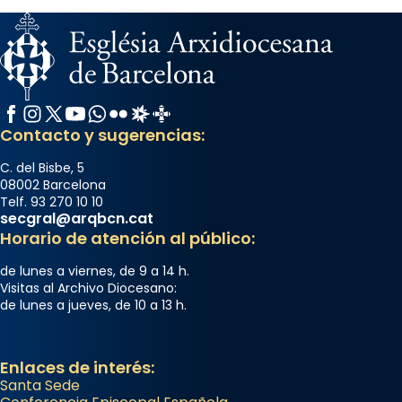
Facebook
Instagram
X / Twitter
YouTube
WhatsApp
Flickr
Radio Estel
Catalunya Cristiana
Contacto y sugerencias:
C. del Bisbe, 5
08002 Barcelona
Telf. 93 270 10 10
secgral@arqbcn.cat
Horario de atención al público:
de lunes a viernes, de 9 a 14 h.
Visitas al Archivo Diocesano:
de lunes a jueves, de 10 a 13 h.
Enlaces de interés:
Santa Sede