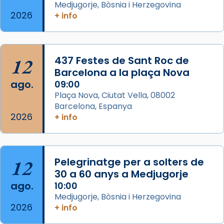
Medjugorje, Bòsnia i Herzegovina
2 weeks ago
2026
+ info
Memòria de les santes Juliana i
Semproniana, verges i màrtirs.
Acompanyant la història de sant Cugat, a
12
437 Festes de Sant Roc de
partir de l’Edat Mitjana sorgeix la tradició
Barcelona a la plaça Nova
que les santes Juliana (“relatiu a Júlia”) i
ago.
09:00
Semproniana (“relatiu a Semprònia =
Plaça Nova, Ciutat Vella, 08002
eterna”) són deixebles seves. I l’any 1667, el
Barcelona, Espanya
2026
frare Joan Gaspar Roig, afirma en una obra
+ info
que les santes són filles de l’antiga Iluro.
Mataró en reivindicarà les relíq
...
Ver más
12
Pelegrinatge per a solters de
Foto
30 a 60 anys a Medjugorje
ago.
10:00
View on Facebook
·
Share
Medjugorje, Bòsnia i Herzegovina
2026
+ info