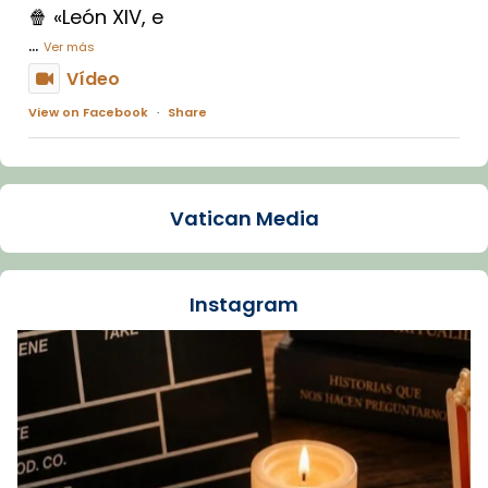
🍿 «León XIV, e
...
Ver más
Vídeo
View on Facebook
·
Share
Arquebisbat de Barcelona
1 week ago
Vatican Media
La Carmina va patir depressió. Fa gairebé
dos mesos, a l'Estadi Lluís Companys, la
jove va fer arribar el seu testimoni al papa
Instagram
Lleó XIV.
Recupera l'entrevista comp
Vatican
tican News 👇
News
www.vaticannews.va/es/iglesia/news/2026-
07/carmina-historia-depresion-papa-viaje-
espana-testimoni...