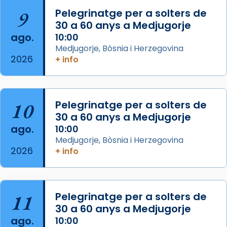
Arquebisbat de Barcelona
is at Catedral
9
Pelegrinatge per a solters de
de Barcelona.
30 a 60 anys a Medjugorje
2 weeks ago
ago.
10:00
Aquest dilluns, 27 de juliol, ha tingut lloc la
Medjugorje, Bòsnia i Herzegovina
missa d’acció de gràcies en agraïment al
2026
+ info
comitè organitzador de la visita apostòlica
del Sant Pare Lleó XIV a Barcelona, i als
col·laboradors, a la Catedral de Barcelona.
10
Pelegrinatge per a solters de
L’arquebisbe de Barcelona, el cardenal Joan
30 a 60 anys a Medjugorje
Josep Omella, ha presidit la missa i l’ha
ago.
10:00
concelebrat el bisbe auxiliar de Barcelona,
Medjugorje, Bòsnia i Herzegovina
Mons. David Abadías.
2026
+ info
📸 Dr. G. Simón
Foto
11
Pelegrinatge per a solters de
View on Facebook
·
Share
30 a 60 anys a Medjugorje
ago.
10:00
Arquebisbat de Barcelona