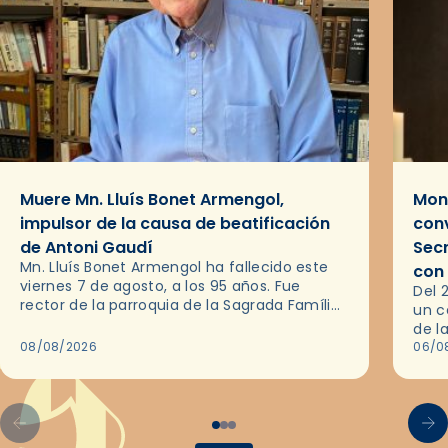
Muere Mn. Lluís Bonet Armengol,
Mons
impulsor de la causa de beatificación
conv
de Antoni Gaudí
Sec
Mn. Lluís Bonet Armengol ha fallecido este
con
viernes 7 de agosto, a los 95 años. Fue
Del 
rector de la parroquia de la Sagrada Família
un c
de Barcelona durante 25 años, entre 1993 y…
de l
08/08/2026
en l
06/0
por 