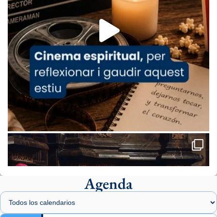
Foto
View on Facebook
·
Share
Arquebisbat de Barcelona
2 weeks ago
«Avui les santes Juliana i Semproniana ens
ajuden a alçar la mirada»
Mons. Sergi Gordo, bisbe de Tortosa, ha
presidit aquest 27 de juliol la missa de Les
Santes de Mataró.
🔗
tinyurl.com/cvu5jmbk
📸 J. Merino
Agenda
Foto
View on Facebook
·
Share