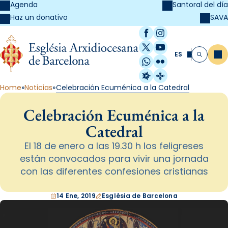
Agenda
Santoral del día
SAVA
Haz un donativo
Facebook
Instagram
X / Twitter
YouTube
ES
Me
Buscar
WhatsApp
Flickr
Radio Estel
Catalunya Cristi
Home
Noticias
Celebración Ecuménica a la Catedral
Celebración Ecuménica a la
Catedral
El 18 de enero a las 19.30 h los feligreses
están convocados para vivir una jornada
con las diferentes confesiones cristianas
14 Ene, 2019
Església de Barcelona